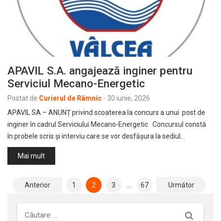
APAVIL S.A. angajează inginer pentru
Serviciul Mecano-Energetic
Postat de
Curierul de Râmnic
-
30 iunie, 2026
APAVIL SA – ANUNȚ privind scoaterea la concurs a unui post de
inginer în cadrul Serviciului Mecano-Energetic Concursul constă
în probele scris şi interviu care se vor desfășura la sediul…
Mai mult
Paginație
Anterior
1
2
3
…
67
Următor
articole
Căutare