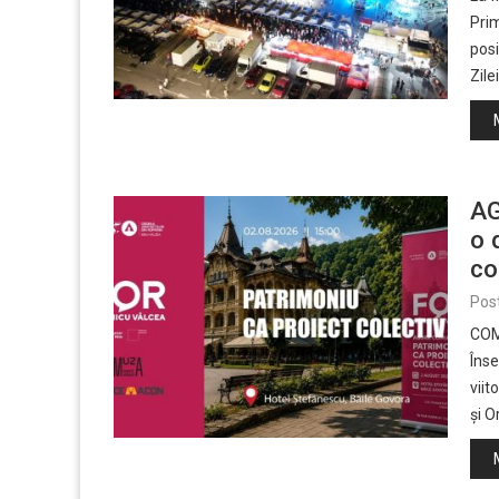
Prim
pos
Zile
AG
o 
co
Pos
COM
Îns
viit
și O