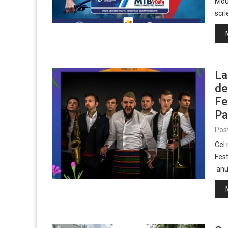
Moun
scri
La
de
Fe
Pa
Pos
Cel 
Fes
anun