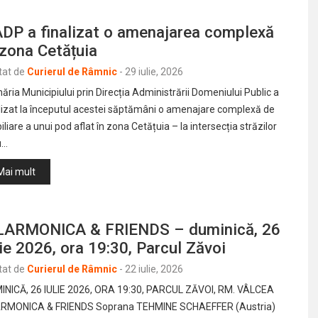
DP a finalizat o amenajarea complexă
 zona Cetățuia
tat de
Curierul de Râmnic
-
29 iulie, 2026
ăria Municipiului prin Direcția Administrării Domeniului Public a
lizat la începutul acestei săptămâni o amenajare complexă de
iliare a unui pod aflat în zona Cetățuia – la intersecția străzilor
u…
Mai mult
LARMONICA & FRIENDS – duminică, 26
lie 2026, ora 19:30, Parcul Zăvoi
tat de
Curierul de Râmnic
-
22 iulie, 2026
INICĂ, 26 IULIE 2026, ORA 19:30, PARCUL ZĂVOI, RM. VÂLCEA
ARMONICA & FRIENDS Soprana TEHMINE SCHAEFFER (Austria)