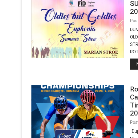
SU
20
Pos
DUM
OLD
STR
ROTA
Ro
Ca
Ti
20
Pos
Dup