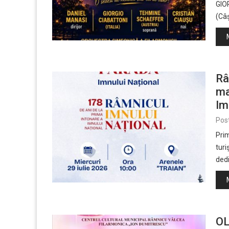
GIO
(Câ
Râ
ma
Im
Pos
Prim
turi
dedi
OL