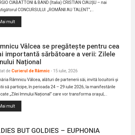
RGIO CIABATTONI & BAND (Italia) CRISTIAN CIAUȘU – nai
știgătorul CONCURSULUI „ROMÂNII AU TALENT”,…
Mai mult
mnicu Vâlcea se pregătește pentru cea
i importantă sărbătoare a verii: Zilele
nului Național
tat de
Curierul de Râmnic
-
15 iulie, 2026
ăria Râmnicu Vâlcea, alături de partenerii săi, invită locuitorii și
știi să participe, în perioada 24 – 29 iulie 2026, la manifestările
cate „Zilei Imnului Național” care vor transforma orașul,…
Mai mult
DIES BUT GOLDIES – EUPHONIA