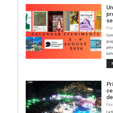
Un
pr
se
Pos
Comu
pro
peri
lum
Pr
ce
de
Pos
La f