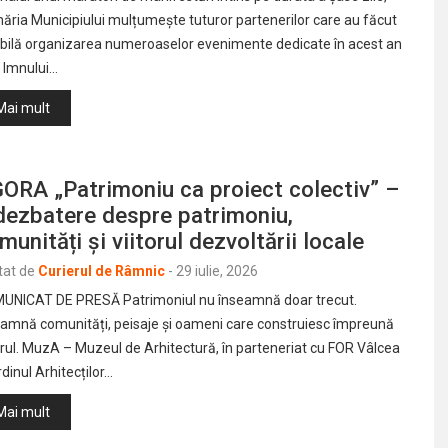
ăria Municipiului mulțumește tuturor partenerilor care au făcut
ibilă organizarea numeroaselor evenimente dedicate în acest an
i Imnului…
Mai mult
ORA „Patrimoniu ca proiect colectiv” –
dezbatere despre patrimoniu,
munități și viitorul dezvoltării locale
tat de
Curierul de Râmnic
-
29 iulie, 2026
UNICAT DE PRESĂ Patrimoniul nu înseamnă doar trecut.
eamnă comunități, peisaje și oameni care construiesc împreună
orul. MuzA – Muzeul de Arhitectură, în parteneriat cu FOR Vâlcea
rdinul Arhitecților…
Mai mult