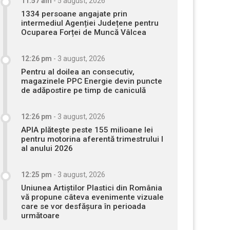
11:57 am
-
5 august, 2026
1334 persoane angajate prin
intermediul Agenției Județene pentru
Ocuparea Forței de Muncă Vâlcea
12:26 pm
-
3 august, 2026
Pentru al doilea an consecutiv,
magazinele PPC Energie devin puncte
de adăpostire pe timp de caniculă
12:26 pm
-
3 august, 2026
APIA plătește peste 155 milioane lei
pentru motorina aferentă trimestrului I
al anului 2026
12:25 pm
-
3 august, 2026
Uniunea Artiștilor Plastici din România
vă propune câteva evenimente vizuale
care se vor desfășura în perioada
următoare