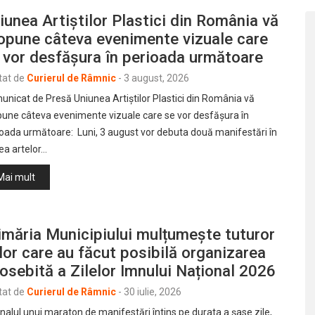
iunea Artiștilor Plastici din România vă
opune câteva evenimente vizuale care
 vor desfășura în perioada următoare
tat de
Curierul de Râmnic
-
3 august, 2026
nicat de Presă Uniunea Artiștilor Plastici din România vă
pune câteva evenimente vizuale care se vor desfășura în
oada următoare: Luni, 3 august vor debuta două manifestări în
ea artelor…
Mai mult
imăria Municipiului mulțumește tuturor
lor care au făcut posibilă organizarea
osebită a Zilelor Imnului Național 2026
tat de
Curierul de Râmnic
-
30 iulie, 2026
inalul unui maraton de manifestări întins pe durata a șase zile,