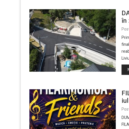
DA
în
Pos
Prim
fina
reab
Livi
FI
iu
Pos
DUM
FIL