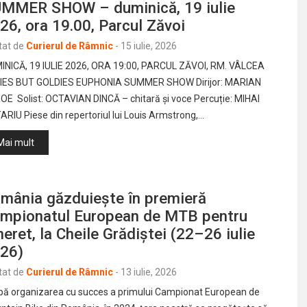
MMER SHOW – duminică, 19 iulie
26, ora 19.00, Parcul Zăvoi
tat de
Curierul de Râmnic
-
15 iulie, 2026
INICĂ, 19 IULIE 2026, ORA 19:00, PARCUL ZĂVOI, RM. VÂLCEA
IES BUT GOLDIES EUPHONIA SUMMER SHOW Dirijor: MARIAN
OE Solist: OCTAVIAN DINCĂ – chitară și voce Percuție: MIHAI
RIU Piese din repertoriul lui Louis Armstrong,…
Mai mult
mânia găzduiește în premieră
mpionatul European de MTB pentru
neret, la Cheile Grădiștei (22–26 iulie
26)
tat de
Curierul de Râmnic
-
13 iulie, 2026
ă organizarea cu succes a primului Campionat European de