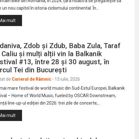
tain Bike din România, în 2024, țara noastră se pregătește să
e un nou capitol în istoria ciclismului continental. În…
Mai mult
daniva, Zdob și Zdub, Baba Zula, Taraf
 Caliu și mulți alții vin la Balkanik
stival #13, între 28 și 30 august, în
rcul Tei din București
tat de
Curierul de Râmnic
-
13 iulie, 2026
mai mare festival de world music din Sud-Estul Europei, Balkanik
tival – Home of World Music, fueled by OSCAR Downstream,
ță line-up-ul ediției din 2026: trei zile de concerte,…
Mai mult