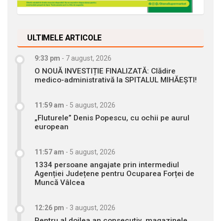
ULTIMELE ARTICOLE
9:33 pm
-
7 august, 2026
O NOUĂ INVESTIȚIE FINALIZATĂ: Clădire
medico-administrativă la SPITALUL MIHĂEȘTI!
11:59 am
-
5 august, 2026
„Fluturele” Denis Popescu, cu ochii pe aurul
european
11:57 am
-
5 august, 2026
1334 persoane angajate prin intermediul
Agenției Județene pentru Ocuparea Forței de
Muncă Vâlcea
12:26 pm
-
3 august, 2026
Pentru al doilea an consecutiv, magazinele