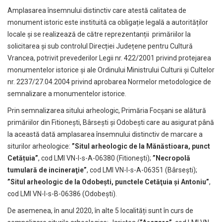
Amplasarea însemnului distinctiv care atestă calitatea de
monument istoric este instituită ca obligație legală a autorităților
locale și se realizează de către reprezentanții primăriilor la
solicitarea și sub controlul Direcției Județene pentru Cultură
Vrancea, potrivit prevederilor Legii nr. 422/2001 privind protejarea
monumentelor istorice și ale Ordinului Ministrului Culturii și Cultelor
nr. 2237/27.04.2004 privind aprobarea Normelor metodologice de
semnalizare a monumentelor istorice.
Prin semnalizarea sitului arheologic, Primăria Focșani se alătură
primăriilor din Fitionești, Bârsești și Odobești care au asigurat până
la această dată amplasarea însemnului distinctiv de marcare a
siturilor arheologice:
”Situl arheologic de la Mănăstioara, punct
Cetățuia”
, cod LMI VN-I-s-A-06380 (Fitionești);
”Necropolă
tumulară de incineraţie”
, cod LMI VN-I-s-A-06351 (Bârsești);
”Situl arheologic de la Odobești, punctele Cetăţuia şi Antoniu”
,
cod LMI VN-I-s-B-06386 (Odobești).
De asemenea, în anul 2020, în alte 5 localități sunt în curs de