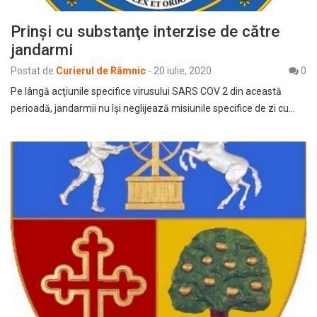
Prinşi cu substanţe interzise de către
jandarmi
Postat de
Curierul de Râmnic
-
20 iulie, 2020
0
Pe lângă acţiunile specifice virusului SARS COV 2 din această
perioadă, jandarmii nu îşi neglijează misiunile specifice de zi cu…