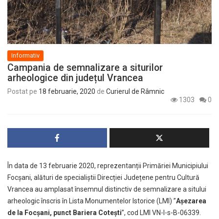
Informativ
Campania de semnalizare a siturilor
arheologice din județul Vrancea
Postat pe
18 februarie, 2020
de
Curierul de Râmnic
1303
0
În data de 13 februarie 2020, reprezentanții Primăriei Municipiului
Focșani, alături de specialiștii Direcției Județene pentru Cultură
Vrancea au amplasat însemnul distinctiv de semnalizare a sitului
arheologic înscris în Lista Monumentelor Istorice (LMI) ”
Aşezarea
de la Focșani, punct Bariera Coteşti
”, cod LMI VN-I-s-B-06339.