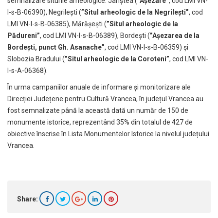
semnalizare siturile arheologice: Jariștea (
”Așezare”
, cod LMI VN-
I-s-B-06390), Negrilești (
”Situl arheologic de la Negrileşti”
, cod
LMI VN-I-s-B-06385), Mărășești (
”Situl arheologic de la
Pădureni”
, cod LMI VN-I-s-B-06389), Bordești (
”Aşezarea de la
Bordești, punct Gh. Asanache”
, cod LMI VN-I-s-B-06359) și
Slobozia Bradului (
”Situl arheologic de la Coroteni”
, cod LMI VN-
I-s-A-06368).
În urma campaniilor anuale de informare și monitorizare ale
Direcției Județene pentru Cultură Vrancea, în județul Vrancea au
fost semnalizate până la această dată un număr de 150 de
monumente istorice, reprezentând 35% din totalul de 427 de
obiective înscrise în Lista Monumentelor Istorice la nivelul județului
Vrancea.
Share: