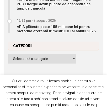
PPC Energie devin puncte de adăpostire pe
timp de caniculă
12:26 pm
-
3 august, 2026
APIA plătește peste 155 milioane lei pentru
motorina aferentă trimestrului I al anului 2026
CATEGORII
Categorii
Curierulderamnic.ro utilizeaza cookie-uri pentru a va
personaliza si imbunatati experienta pe website-urile noastre si
pentru scopuri de marketing. Daca navigati in continuare pe
Contact
Publicitate
Abonamente
acest site fara a schimba setarile privind cookie-urile, vom
Politica de cookie
Termeni si condiţii
presupune ca acceptati sa primiti toate cookie-urile de pe