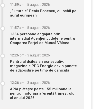
11:59 am
-
5 august, 2026
„Fluturele” Denis Popescu, cu ochii pe
aurul european
11:57 am
-
5 august, 2026
1334 persoane angajate prin
intermediul Agenției Județene pentru
Ocuparea Forței de Muncă Vâlcea
12:26 pm
-
3 august, 2026
Pentru al doilea an consecutiv,
magazinele PPC Energie devin puncte
de adăpostire pe timp de caniculă
12:26 pm
-
3 august, 2026
APIA plătește peste 155 milioane lei
pentru motorina aferentă trimestrului I
al anului 2026