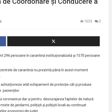
n de Coordonare și Conducere a
c
1655
0
unt 296 persoane în carantină instituționalizată și 1570 persoane
 în centrele de carantină nu prezintă până în acest moment
.
 achiziționeze atât echipament de protecție cât și produse
 pacienților.
ui coronavirus dar și pentru descurajarea faptelor de natură
xte de jandarmi, polițiști și polițiști locali au continuat
nților economici din județ.