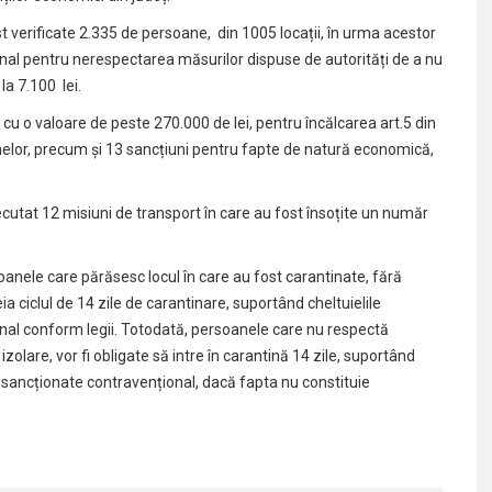
ost verificate 2.335 de persoane, din 1005 locații, în urma acestor
onal pentru nerespectarea măsurilor dispuse de autorități de a nu
la 7.100 lei.
cu o valoare de peste 270.000 de lei, pentru încălcarea art.5 din
anelor, precum și 13 sancțiuni pentru fapte de natură economică,
ecutat 12 misiuni de transport în care au fost însoțite un număr
anele care părăsesc locul în care au fost carantinate, fără
ia ciclul de 14 zile de carantinare, suportând cheltuielile
nal conform legii. Totodată, persoanele care nu respectă
e izolare, vor fi obligate să intre în carantină 14 zile, suportând
fi sancționate contravențional, dacă fapta nu constituie