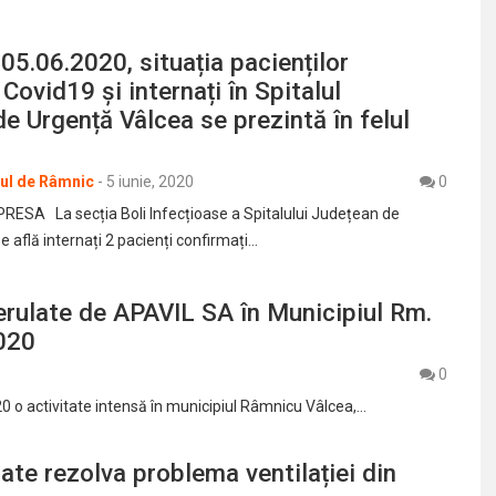
 05.06.2020, situația pacienților
Covid19 și internați în Spitalul
e Urgență Vâlcea se prezintă în felul
rul de Râmnic
-
5 iunie, 2020
0
ESA La secția Boli Infecțioase a Spitalului Județean de
 află internați 2 pacienți confirmați…
 derulate de APAVIL SA în Municipiul Rm.
020
0
 o activitate intensă în municipiul Râmnicu Vâlcea,…
te rezolva problema ventilației din