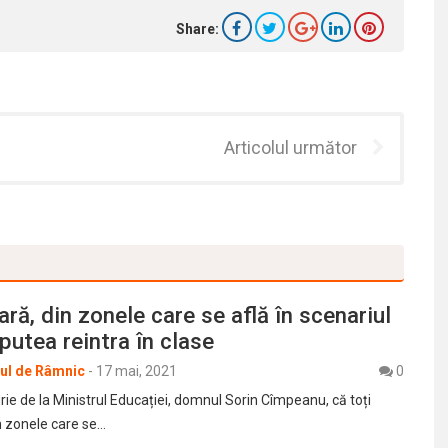
Share:
Articolul următor
țară, din zonele care se află în scenariul
 putea reintra în clase
rul de Râmnic
-
17 mai, 2021
0
ie de la Ministrul Educației, domnul Sorin Cîmpeanu, că toți
in zonele care se…