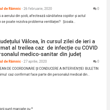
rul de Râmnic
-
26 februarie, 2020
0
 a aerului din școli, afectează sănătatea copiilor și actul
 se poate rezolva problema ventilației? Școala…
județului Vâlcea, în cursul zilei de ieri a
rmat al treilea caz de infecție cu COVID
rsonalul medico-sanitar din județ
rul de Râmnic
-
27 aprilie, 2020
0
EAN DE COORDONARE ȘI CONDUCERE A INTERVENȚIEI BULETIN
mul caz confirmat face parte din personalul medical din…
orii sunt marcate cu
*