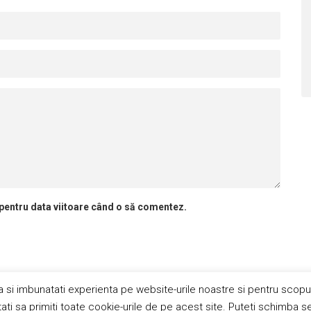
 pentru data viitoare când o să comentez.
a si imbunatati experienta pe website-urile noastre si pentru scopu
Publicitate
Abonamente
Politica de cookie
Termeni si
i sa primiti toate cookie-urile de pe acest site. Puteti schimba se