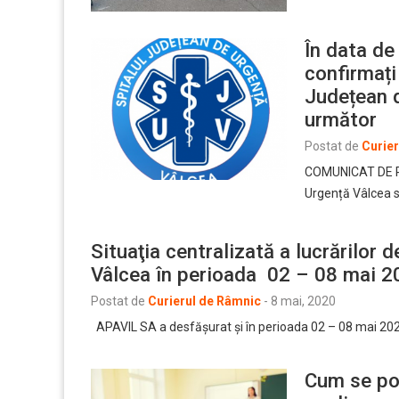
În data de
confirmați 
Județean d
următor
Postat de
Curie
COMUNICAT DE PR
Urgență Vâlcea se
Situaţia centralizată a lucrărilor
Vâlcea în perioada 02 – 08 mai 2
Postat de
Curierul de Râmnic
-
8 mai, 2020
APAVIL SA a desfăşurat şi în perioada 02 – 08 mai 2020
Cum se poa