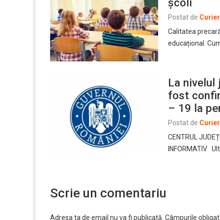
școli
Postat de
Curie
Calitatea precară
educațional. Cum
La nivelul 
fost confi
– 19 la pe
Postat de
Curie
CENTRUL JUDEȚ
INFORMATIV Ulti
Scrie un comentariu
Adresa ta de email nu va fi publicată.
Câmpurile obligat