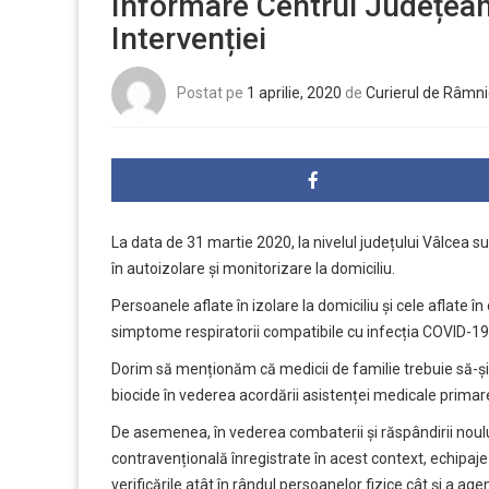
Informare Centrul Județea
Intervenției
Postat pe
1 aprilie, 2020
de
Curierul de Râmni
La data de 31 martie 2020, la nivelul județului Vâlcea s
în autoizolare și monitorizare la domiciliu.
Persoanele aflate în izolare la domiciliu și cele aflate
simptome respiratorii compatibile cu infecția COVID-19
Dorim să menționăm că medicii de familie trebuie să-și
biocide în vederea acordării asistenței medicale primare
De asemenea, în vederea combaterii și răspândirii noul
contravențională înregistrate în acest context, echipaje mi
verificările atât în rândul persoanelor fizice cât și a age