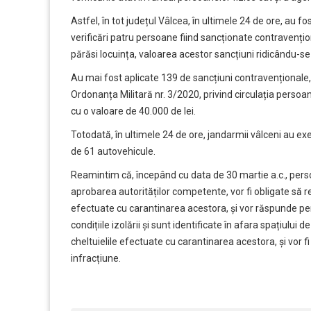
Astfel, în tot județul Vâlcea, în ultimele 24 de ore, au f
verificări patru persoane fiind sancționate contravenți
părăsi locuința, valoarea acestor sancțiuni ridicându-se 
Au mai fost aplicate 139 de sancțiuni contravenționale, 
Ordonanța Militară nr. 3/2020, privind circulația perso
cu o valoare de 40.000 de lei.
Totodată, în ultimele 24 de ore, jandarmii vâlceni au ex
de 61 autovehicule.
Reamintim că, începând cu data de 30 martie a.c., perso
aprobarea autorităților competente, vor fi obligate să re
efectuate cu carantinarea acestora, și vor răspunde pe
condițiile izolării și sunt identificate în afara spațiului d
cheltuielile efectuate cu carantinarea acestora, și vor 
infracțiune.