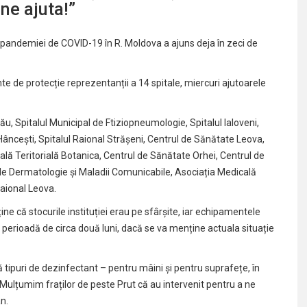
ne ajuta!”
andemiei de COVID-19 în R. Moldova a ajuns deja în zeci de
e de protecție reprezentanții a 14 spitale, miercuri ajutoarele
u, Spitalul Municipal de Ftiziopneumologie, Spitalul Ialoveni,
Hâncești, Spitalul Raional Strășeni, Centrul de Sănătate Leova,
ală Teritorială Botanica, Centrul de Sănătate Orhei, Centrul de
 de Dermatologie și Maladii Comunicabile, Asociația Medicală
raional Leova.
ține că stocurile instituției erau pe sfârșite, iar echipamentele
perioadă de circa două luni, dacă se va menține actuala situație
 tipuri de dezinfectant – pentru mâini și pentru suprafețe, în
il. Mulțumim fraților de peste Prut că au intervenit pentru a ne
n.