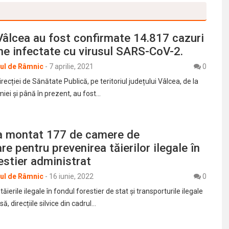
 Vâlcea au fost confirmate 14.817 cazuri
e infectate cu virusul SARS-CoV-2.
rul de Râmnic
-
7 aprilie, 2021
0
irecției de Sănătate Publică, pe teritoriul județului Vâlcea, de la
iei și până în prezent, au fost…
a montat 177 de camere de
re pentru prevenirea tăierilor ilegale în
estier administrat
rul de Râmnic
-
16 iunie, 2022
0
ăierile ilegale în fondul forestier de stat și transporturile ilegale
 direcțiile silvice din cadrul…