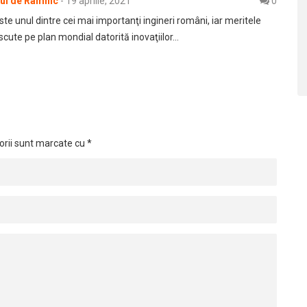
rul de Râmnic
-
19 aprilie, 2021
0
te unul dintre cei mai importanţi ingineri români, iar meritele
cute pe plan mondial datorită inovaţiilor…
orii sunt marcate cu
*