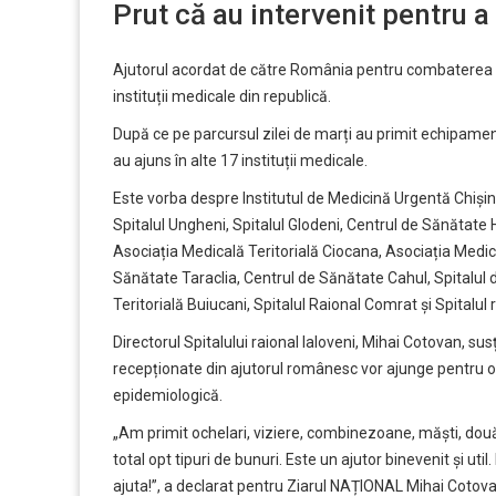
Prut că au intervenit pentru a 
Ajutorul acordat de către România pentru combaterea p
instituții medicale din republică.
După ce pe parcursul zilei de marți au primit echipament
au ajuns în alte 17 instituții medicale.
Este vorba despre Institutul de Medicină Urgentă Chișină
Spitalul Ungheni, Spitalul Glodeni, Centrul de Sănătate 
Asociația Medicală Teritorială Ciocana, Asociația Medic
Sănătate Taraclia, Centrul de Sănătate Cahul, Spitalul
Teritorială Buiucani, Spitalul Raional Comrat și Spitalul 
Directorul Spitalului raional Ialoveni, Mihai Cotovan, sus
recepționate din ajutorul românesc vor ajunge pentru o 
epidemiologică.
„Am primit ochelari, viziere, combinezoane, măști, două
total opt tipuri de bunuri. Este un ajutor binevenit și ut
ajuta!”, a declarat pentru Ziarul NAȚIONAL Mihai Cotova