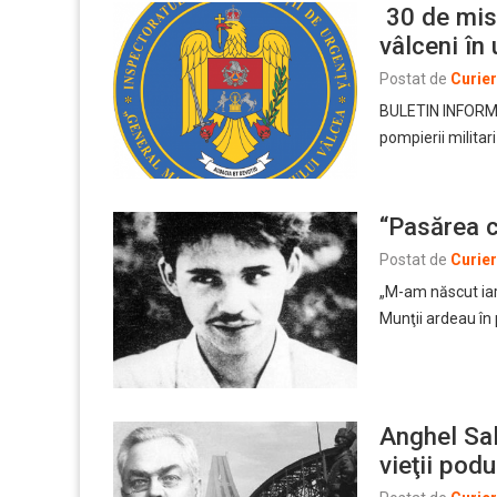
30 de misi
vâlceni în
Postat de
Curie
BULETIN INFORMAT
pompierii militar
“Pasărea c
Postat de
Curie
„M-am născut iarn
Munţii ardeau în 
Anghel Sal
vieţii pod