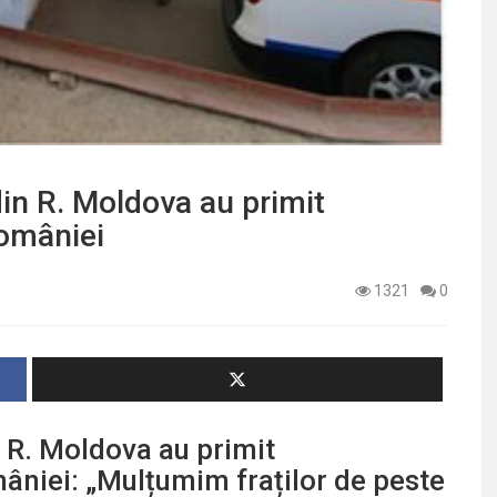
din R. Moldova au primit
României
1321
0
n R. Moldova au primit
âniei: „Mulțumim fraților de peste