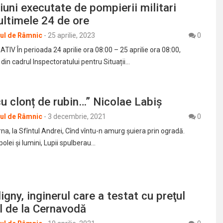
uni executate de pompierii militari
 ultimele 24 de ore
rul de Râmnic
-
25 aprilie, 2023
0
IV În perioada 24 aprilie ora 08:00 – 25 aprilie ora 08:00,
i din cadrul Inspectoratului pentru Situații…
u clonț de rubin…” Nicolae Labiș
rul de Râmnic
-
3 decembrie, 2021
0
a, la Sfîntul Andrei, Cînd vîntu-n amurg şuiera prin ogradă.
polei şi lumini, Lupii spulberau…
igny, inginerul care a testat cu preţul
ul de la Cernavodă