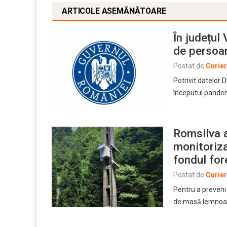
ARTICOLE ASEMĂNĂTOARE
În județul
de persoan
Postat de
Curie
Potrivit datelor D
începutul pandem
Romsilva 
monitoriza
fondul for
Postat de
Curie
Pentru a preveni t
de masă lemnoasă,