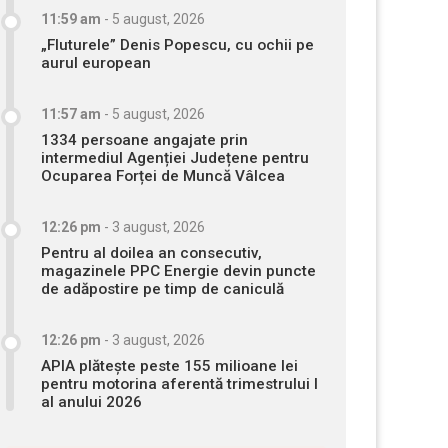
11:59 am
-
5 august, 2026
„Fluturele” Denis Popescu, cu ochii pe
aurul european
11:57 am
-
5 august, 2026
1334 persoane angajate prin
intermediul Agenției Județene pentru
Ocuparea Forței de Muncă Vâlcea
12:26 pm
-
3 august, 2026
Pentru al doilea an consecutiv,
magazinele PPC Energie devin puncte
de adăpostire pe timp de caniculă
12:26 pm
-
3 august, 2026
APIA plătește peste 155 milioane lei
pentru motorina aferentă trimestrului I
al anului 2026