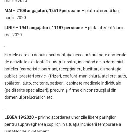
martie 2020
MAI – 2108 angajatori
,
12519 persoane
– plata aferentă lunii
aprilie 2020
I
UNIE
–
1941 angajatori
,
11187 persoane
– plata aferentă lunii
mai 2020
Firmele care au depus documentația necesară au toate domeniile
de activitate existente în județul nostru, începând de la domeniul
hotelier (cameriste, barmani, recepționeri, bucătari, alimentație
publică, prestări servicii (frizeri, coafură-manichiură, ateliere, auto,
spălătorii auto, croitorie, patiserii, cabinete medicale individuale
(pe diferite specializări), precum și firme din construcții și din
domeniul prelucrărilor, etc.
LEGEA 19/2020
–
privind acordarea unor zile libere părinților
pentru supravegherea copiilor, în situația închiderii temporare a
unităților de învățământ