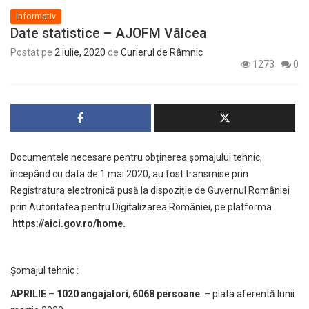
Informativ
Date statistice – AJOFM Vâlcea
Postat pe
2 iulie, 2020
de
Curierul de Râmnic
1273
0
Documentele necesare pentru obținerea șomajului tehnic,
începând cu data de 1 mai 2020, au fost transmise prin
Registratura electronică pusă la dispoziție de Guvernul României
prin Autoritatea pentru Digitalizarea României, pe platforma
https://aici.gov.ro/home
.
Șomajul tehnic
:
APRILIE
–
1020 angajatori
,
6068 persoane
– plata aferentă lunii