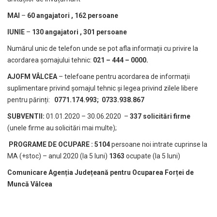
MAI
–
60 angajatori , 162 persoane
IUNIE
–
130 angajatori , 301 persoane
Numărul unic de telefon unde se pot afla informații cu privire la
acordarea șomajului tehnic:
021 – 444 – 0000.
AJOFM VÂLCEA
– telefoane pentru acordarea de informații
suplimentare privind șomajul tehnic și legea privind zilele libere
pentru părinți:
0771.174.993; 0733.938.867
SUBVENTII:
01.01.2020 – 30.06.2020 –
337 solicitări firme
(unele firme au solicitări mai multe);
PROGRAME DE OCUPARE : 5104
persoane noi intrate cuprinse la
MA (+stoc) – anul 2020 (la 5 luni)
1363
ocupate (la 5 luni)
Comunicare Agenția Județeană pentru Ocuparea Forței de
Muncă Vâlcea