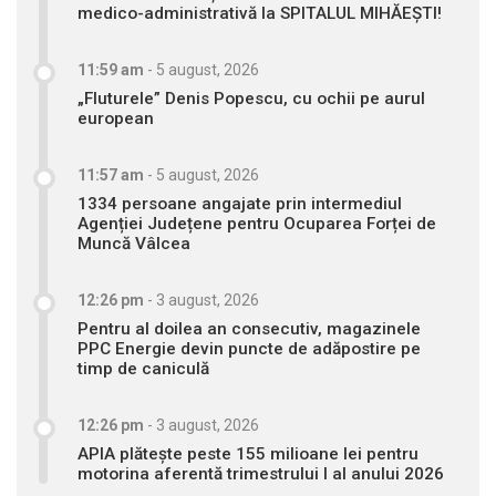
medico-administrativă la SPITALUL MIHĂEȘTI!
11:59 am
-
5 august, 2026
„Fluturele” Denis Popescu, cu ochii pe aurul
european
11:57 am
-
5 august, 2026
1334 persoane angajate prin intermediul
Agenției Județene pentru Ocuparea Forței de
Muncă Vâlcea
12:26 pm
-
3 august, 2026
Pentru al doilea an consecutiv, magazinele
PPC Energie devin puncte de adăpostire pe
timp de caniculă
12:26 pm
-
3 august, 2026
APIA plătește peste 155 milioane lei pentru
motorina aferentă trimestrului I al anului 2026