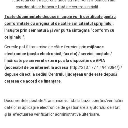
coordonatelor bancare față de cererea inițial
ă
.
Toate documentele depuse în copie vor fi certificate pentru
conformitate cu originalul de către solicitantul sprijinului,
însușite prin semnatură și vor purta sintagma “conform cu
originalul”
.
Cererile pot fi transmise de către fermieri prin
mijloace
electronice
(poșta electronică, fax etc)
/ servicii poștale
/
încărcate pe serverul extern pus la dispoziție de APIA
(accesibil de pe internet la adresa
http://213.177.4.194:8084/
)
/
depuse direct la sediul Centrului județean unde este depusă
cererea de acord de finanțare.
Documentele postate/transmise vor sta la baza operării/verificării
datelor în aplicațiile electronice de gestionare a ajutorului de stat
și la efectuarea verificărilor administrative ulterioare.