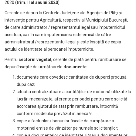
2020 (
trim. II al anului 2020
).
Cererile se depun la Centrele Judeţene ale Agenției de Plăţi şi
Intervenţie pentru Agricultură, respectiv al Municipiului Bucureşti,
de către administrator / reprezentantul legal sau împuternicitul
acestuia, caz în care împuternicirea este emisă de către
administratorul /reprezentantul legal şi este însoţită de copia
actului de identitate al persoanei împuternicite.
Pentru
sectorul vegetal
, cererile de plată pentru rambursare se
depun însoțite de următoarele
documente
:
documente care dovedesc cantitatea de ciuperci produsă,
după caz;
situația centralizatoare a cantităților de motorină utilizate la
lucrări mecanizate, aferente perioadei pentru care solicită
acordarea ajutorul de stat prin rambursare, întocmită
conform modelului prevăzut în anexa
9
;
copie a facturilor / bonurilor fiscale de cumpărare a
motorinei emise de vânzător pe numele solicitanților;
copie a documentelor de identitate și/sau a documentelor