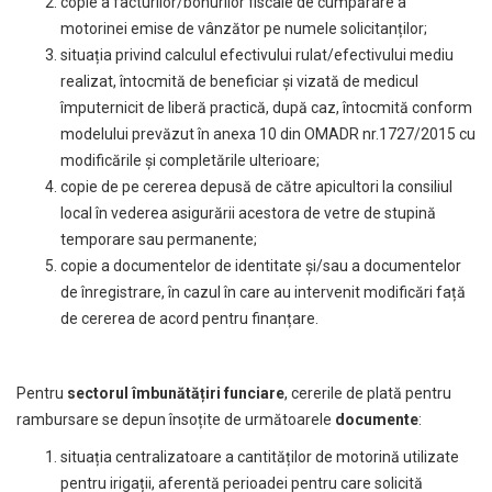
copie a facturilor/bonurilor fiscale de cumpărare a
motorinei emise de vânzător pe numele solicitanților;
situația privind calculul efectivului rulat/efectivului mediu
realizat, întocmită de beneficiar și vizată de medicul
împuternicit de liberă practică, după caz, întocmită conform
modelului prevăzut în anexa
10
din OMADR nr.1727/2015 cu
modificările și completările ulterioare
;
copie de pe cererea depusă de către apicultori la consiliul
local în vederea asigurării acestora de vetre de stupină
temporare sau permanente;
copie a documentelor de identitate și/sau a documentelor
de înregistrare, în cazul în care au intervenit modificări față
de cererea de acord pentru finanțare.
Pentru
sectorul îmbunătățiri funciare
, cererile de plată pentru
rambursare se depun însoțite de următoarele
documente
:
situația centralizatoare a cantităților de motorină utilizate
pentru irigații, aferentă perioadei pentru care solicită