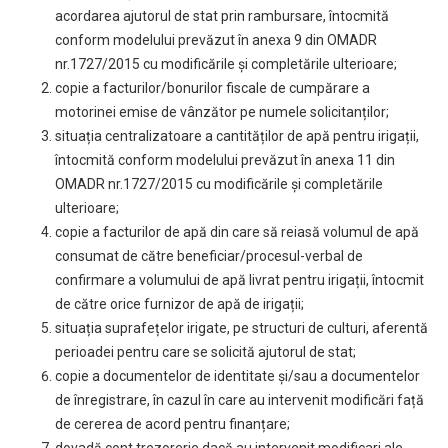
acordarea ajutorul de stat prin rambursare, întocmită
conform modelului prevăzut în anexa
9
din OMADR
nr.1727/2015 cu modificările și completările ulterioare
;
copie a facturilor/bonurilor fiscale de cumpărare a
motorinei emise de vânzător pe numele solicitanților;
situația centralizatoare a cantităților de apă pentru irigații,
întocmită conform modelului prevăzut în anexa
11
din
OMADR nr.1727/2015 cu modificările și completările
ulterioare
;
copie a facturilor de apă din care să reiasă volumul de apă
consumat de către beneficiar/procesul-verbal de
confirmare a volumului de apă livrat pentru irigații, întocmit
de către orice furnizor de apă de irigații;
situația suprafețelor irigate, pe structuri de culturi, aferentă
perioadei pentru care se solicită ajutorul de stat;
copie a documentelor de identitate și/sau a documentelor
de înregistrare, în cazul în care au intervenit modificări față
de cererea de acord pentru finanțare;
dovadă cont trezorerie dacă au intervenit modificari ale