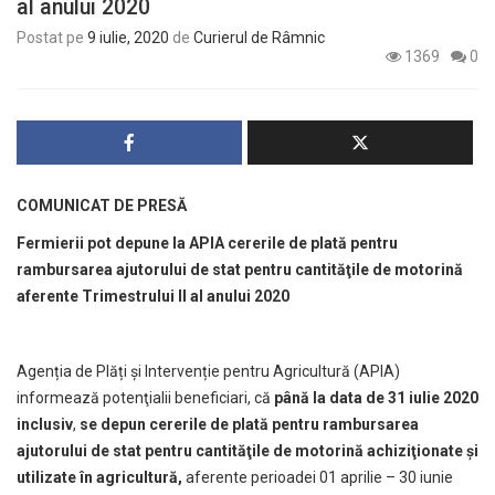
al anului 2020
Postat pe
9 iulie, 2020
de
Curierul de Râmnic
1369
0
COMUNICAT DE PRESĂ
Fermierii pot depune la APIA cererile de plată pentru
rambursarea ajutorului de stat pentru cantităţile de motorină
aferente
Trimestrului II al anului 2020
Agenția de Plăți și Intervenție pentru Agricultură (APIA)
informează potenţialii beneficiari, că
până la data de 31 iulie 2020
inclusiv
,
se depun cererile de plată pentru rambursarea
ajutorului de stat pentru cantităţile de motorină achiziţionate şi
utilizate în agricultură,
aferente perioadei 01 aprilie – 30 iunie