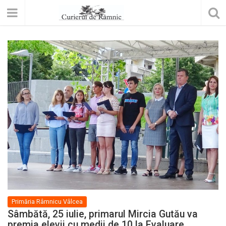
Primăria Râmnicu Vâlcea
Sâmbătă, 25 iulie, primarul Mircia Gutău va
premia elevii cu medii de 10 la Evaluare