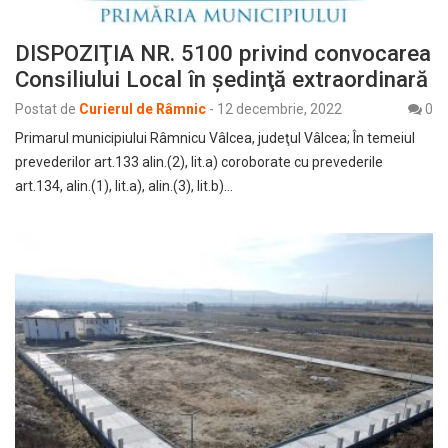
DISPOZIŢIA NR. 5100 privind convocarea
Consiliului Local în şedinţă extraordinară
Postat de
Curierul de Râmnic
-
12 decembrie, 2022
0
Primarul municipiului Râmnicu Vâlcea, judeţul Vâlcea; În temeiul
prevederilor art.133 alin.(2), lit.a) coroborate cu prevederile
art.134, alin.(1), lit.a), alin.(3), lit.b)…