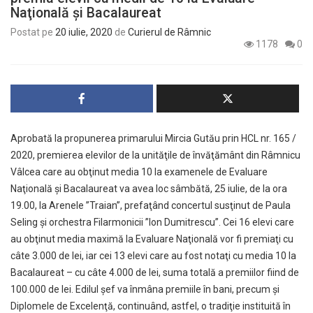
Naţională şi Bacalaureat
Postat pe
20 iulie, 2020
de
Curierul de Râmnic
1178
0
Aprobată la propunerea primarului Mircia Gutău prin HCL nr. 165 /
2020, premierea elevilor de la unităţile de învăţământ din Râmnicu
Vâlcea care au obţinut media 10 la examenele de Evaluare
Naţională şi Bacalaureat va avea loc sâmbătă, 25 iulie, de la ora
19.00, la Arenele ”Traian”, prefaţând concertul susţinut de Paula
Seling şi orchestra Filarmonicii ”Ion Dumitrescu”. Cei 16 elevi care
au obţinut media maximă la Evaluare Naţională vor fi premiaţi cu
câte 3.000 de lei, iar cei 13 elevi care au fost notaţi cu media 10 la
Bacalaureat – cu câte 4.000 de lei, suma totală a premiilor fiind de
100.000 de lei. Edilul şef va înmâna premiile în bani, precum şi
Diplomele de Excelenţă, continuând, astfel, o tradiţie instituită în