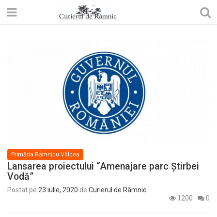
Primăria Râmnicu Vâlcea
Lansarea proiectului “Amenajare parc Știrbei
Vodă”
Postat pe
23 iulie, 2020
de
Curierul de Râmnic
1200
0