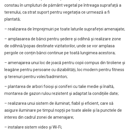
constau în umpluturi de pământ vegetal pe întreaga suprafață a
terenului, ca strat suport pentru vegetația ce urmează a fi
plantată;
– realizarea de împrejmuiri pe toate laturile suprafeței amenajate;
– amplasarea de bănci pentru ședere și odihnă și realizare zone
de odihnă/popas destinate vizitatorilor, unde se vor amplasa
pergole ce conțin bănci continue pe toată lungimea acestora;
– amenajarea unui loc de joacă pentru copii compus din tiroliene și
leagăne pentru persoane cu dizabilități, loc modern pentru fitness
și terenuri pentru volei/badminton;
– plantarea de arbori foioși și coniferi cu talie medie și înaltă,
montarea de gazon rulou rezistent și adaptat la condițiile date;
– realizarea unui sistem de iluminat, fiabil și eficient, care să
asigure iluminare pe timpul nopții pe toate aleile și la punctele de
interes din cadrul zonei de amenajare;
– instalare sistem video și Wi-Fi;