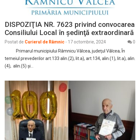
DISPOZIŢIA NR. 7623 privind convocarea
Consiliului Local în şedinţă extraordinară
Postat de
Curierul de Râmnic
-
17 octombrie, 2024
0
Primarul municipiului Râmnicu Vâlcea, judeţul Vâlcea; În
temeiul prevederilor art.133 alin.(2), lit.a), art.134, alin.(1), lit.a), alin.
(4), alin.(5) și…