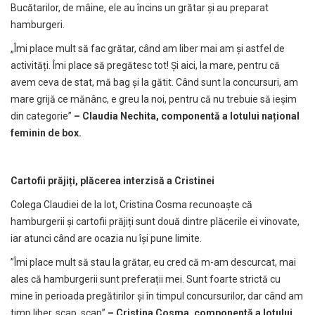
Bucătarilor, de mâine, ele au încins un grătar și au preparat
hamburgeri.
„Îmi place mult să fac grătar, când am liber mai am și astfel de
activități. Îmi place să pregătesc tot! Și aici, la mare, pentru că
avem ceva de stat, mă bag și la gătit. Când sunt la concursuri, am
mare grijă ce mănânc, e greu la noi, pentru că nu trebuie să ieșim
din categorie”
– Claudia Nechita, componentă a lotului național
feminin de box.
Cartofii prăjiți, plăcerea interzisă a Cristinei
Colega Claudiei de la lot, Cristina Cosma recunoaște că
hamburgerii și cartofii prăjiți sunt două dintre plăcerile ei vinovate,
iar atunci când are ocazia nu își pune limite.
”Îmi place mult să stau la grătar, eu cred că m-am descurcat, mai
ales că hamburgerii sunt preferații mei. Sunt foarte strictă cu
mine în perioada pregătirilor și în timpul concursurilor, dar când am
timp liber, scap, scap”
– Cristina Cosma, componentă a lotului