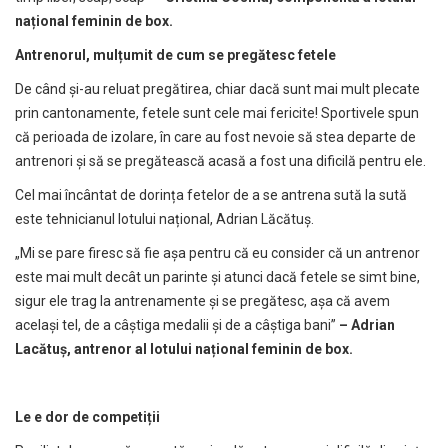
național feminin de box.
Antrenorul, mulțumit de cum se pregătesc fetele
De când și-au reluat pregătirea, chiar dacă sunt mai mult plecate
prin cantonamente, fetele sunt cele mai fericite! Sportivele spun
că perioada de izolare, în care au fost nevoie să stea departe de
antrenori și să se pregătească acasă a fost una dificilă pentru ele.
Cel mai încântat de dorința fetelor de a se antrena sută la sută
este tehnicianul lotului național, Adrian Lăcătuș.
„Mi se pare firesc să fie așa pentru că eu consider că un antrenor
este mai mult decât un parinte și atunci dacă fetele se simt bine,
sigur ele trag la antrenamente și se pregătesc, așa că avem
același tel, de a câștiga medalii și de a câștiga bani”
– Adrian
Lacătuș, antrenor al lotului național feminin de box.
Le e dor de competiții