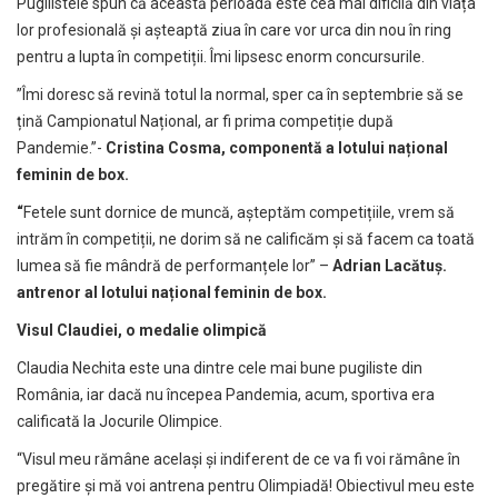
Pugilistele spun că această perioadă este cea mai dificilă din viața
lor profesională și așteaptă ziua în care vor urca din nou în ring
pentru a lupta în competiții. Îmi lipsesc enorm concursurile.
”Îmi doresc să revină totul la normal, sper ca în septembrie să se
țină Campionatul Național, ar fi prima competiție după
Pandemie.”-
Cristina Cosma, componentă a lotului național
feminin de box.
“
Fetele sunt dornice de muncă, așteptăm competițiile, vrem să
intrăm în competiții, ne dorim să ne calificăm și să facem ca toată
lumea să fie mândră de performanțele lor” –
Adrian Lacătuș.
antrenor al lotului național feminin de box.
Visul Claudiei, o medalie olimpică
Claudia Nechita este una dintre cele mai bune pugiliste din
România, iar dacă nu începea Pandemia, acum, sportiva era
calificată la Jocurile Olimpice.
“Visul meu rămâne același și indiferent de ce va fi voi rămâne în
pregătire și mă voi antrena pentru Olimpiadă! Obiectivul meu este