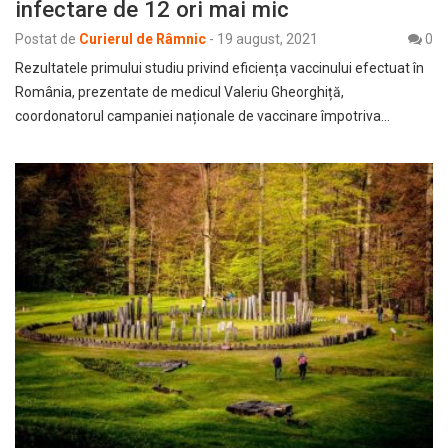
infectare de 12 ori mai mic
Postat de
Curierul de Râmnic
-
19 august, 2021
0
Rezultatele primului studiu privind eficiența vaccinului efectuat în
România, prezentate de medicul Valeriu Gheorghiță,
coordonatorul campaniei naționale de vaccinare împotriva…