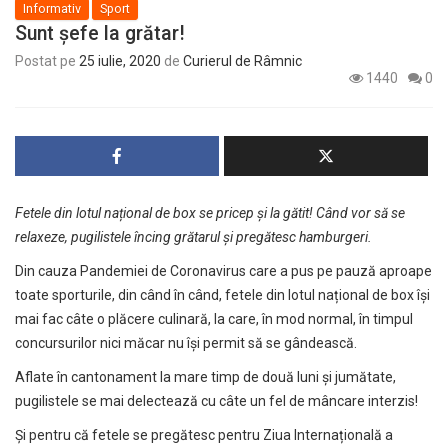
Informativ
Sport
Sunt șefe la grătar!
Postat pe
25 iulie, 2020
de
Curierul de Râmnic
1440
0
Fetele din lotul național de box se pricep și la gătit! Când vor să se
relaxeze,
pugilistele încing grătarul și pregătesc hamburgeri.
Din cauza Pandemiei de Coronavirus care a pus pe pauză aproape
toate sporturile, din când în când, fetele din lotul național de box își
mai fac câte o plăcere culinară, la care, în mod normal, în timpul
concursurilor nici măcar nu își permit să se gândească.
Aflate în cantonament la mare timp de două luni și jumătate,
pugilistele se mai delectează cu câte un fel de mâncare interzis!
Și pentru că fetele se pregătesc pentru Ziua Internațională a