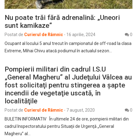
Nu poate trăi fără adrenalină: „Uneori
sunt kamikaze”
Postat de
Curierul de Râmnic
-
16 aprilie, 2024
0
Ocupant al locului 5 anul trecut în campionatul de off-road la clasa
Extreme, Mihai Chivu atacă podiumul în actualul sezon…
Pompierii militari din cadrul I.S.U
„General Magheru” al Judeţului Vâlcea au
fost solicitaţi pentru stingerea a șapte
incendii de vegetaţie uscată, în
localităţile
Postat de
Curierul de Râmnic
-
7 august, 2020
0
BULETIN INFORMATIV În ultimele 24 de ore, pompierii militari din
cadrul Inspectoratului pentru Situaţii de Urgenţă „General
Magheru” al…