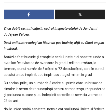
Zi cu dublă semnificație în cadrul Inspectoratului de Jandarmi
Județean Vâlcea
.
Dacă unii dintre colegi au făcut un pas înainte, alții au făcut un pas
în lateral.
Astăzi a fost bucurie și emoție la sediul instituției noastre, unde a
avut loc festivitatea de avansare în gradul militar următor, la
termen, a unui număr de 5 ofiţeri şi 72 de subofiţeri, care în cursul
acestui an au împlinit, sau împlinesc stagiul minim în grad.
Cu același prilej, un număr de 3 cadre au primit câte un hrisov de
cinstire în semn de recunoștință pentru competența, răspunderea
și pasiunea cu care și-au îndeplinit sarcinile de serviciu vreme de
25 de ani.
Noi le urăm multă sănătate, pensie cât mai lungă, linişte şi fericire