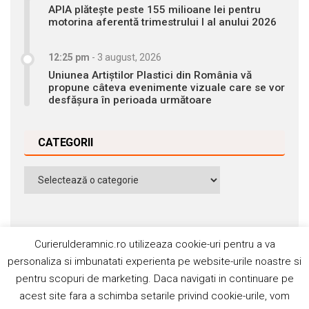
APIA plătește peste 155 milioane lei pentru
motorina aferentă trimestrului I al anului 2026
12:25 pm
-
3 august, 2026
Uniunea Artiștilor Plastici din România vă
propune câteva evenimente vizuale care se vor
desfășura în perioada următoare
CATEGORII
Categorii
Curierulderamnic.ro utilizeaza cookie-uri pentru a va
personaliza si imbunatati experienta pe website-urile noastre si
pentru scopuri de marketing. Daca navigati in continuare pe
Contact
Publicitate
Abonamente
acest site fara a schimba setarile privind cookie-urile, vom
Politica de cookie
Termeni si condiţii