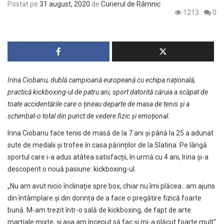
Postat pe
31 august, 2020
de
Curierul de Râmnic
1213
0
Irina Ciobanu, dublă campioană europeană cu echipa națională,
practică kickboxing-ul de patru ani, sport datorită căruia a scăpat de
toate accidentările care o țineau departe de masa de tenis și a
schimbat-o total din punct de vedere fizic și emoțional.
Irina Ciobanu face tenis de masă de la 7 ani și până la 25 a adunat
sute de medalii și trofee în casa părinților de la Slatina. Pe lângă
sportul care i-a adus atâtea satisfacții, în urmă cu 4 ani, Irina și-a
descoperit o nouă pasiune: kickboxing-ul.
„Nu am avut nicio înclinație spre box, chiar nu îmi plăcea…am ajuns
din întâmplare și din dorința de a face o pregătire fizică foarte
bună. M-am trezit într-o sală de kickboxing, de fapt de arte
marțiale mixte, și așa am început să fac și mi-a plăcut foarte mult”