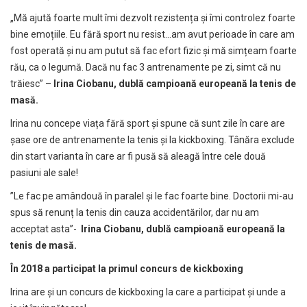
„Mă ajută foarte mult îmi dezvolt rezistența și îmi controlez foarte
bine emoțiile. Eu fără sport nu resist…am avut perioade în care am
fost operată și nu am putut să fac efort fizic și mă simțeam foarte
rău, ca o legumă. Dacă nu fac 3 antrenamente pe zi, simt că nu
trăiesc” –
Irina Ciobanu, dublă campioană europeană la tenis de
masă.
Irina nu concepe viața fără sport și spune că sunt zile în care are
șase ore de antrenamente la tenis și la kickboxing. Tânăra exclude
din start varianta în care ar fi pusă să aleagă între cele două
pasiuni ale sale!
”Le fac pe amândouă în paralel și le fac foarte bine. Doctorii mi-au
spus să renunț la tenis din cauza accidentărilor, dar nu am
acceptat asta”-
Irina Ciobanu, dublă campioană europeană la
tenis de masă.
În 2018 a participat la primul concurs de kickboxing
Irina are și un concurs de kickboxing la care a participat și unde a