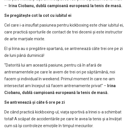
–
Irina Ciobanu, dublă campioană europeană la tenis de masă.
Se pregătește cot la cot cu iubitul ei
Cel care i-a insuflat pasiunea pentru kickboxing este chiar iubitul ei,
care practică sporturile de contact de trei decenii și este instructor
de arte marțiale mixte.
El și Irina au o pregătire spartană, se antrenează câte trei ore pe zi
de luni până duminică!
“Datorită lui am această pasiune, pentru că în afară de
antrenamentele pe care le avem de trei ori pe săptămână, noi
facem și individual în weekend. Primul moment în care ne-am
intersectat am început să facem antrenamente privat” –
Irina
Ciobanu, dublă campioană europeană la tenis de masă.
Se antrenează și câte 6 ore pe zi
De când practică kickboxing-ul, viața sportivă a Irinei s-a schimbat
total! A scăpat de accidentările pe care le avea la tenis și a învățat
cum să își controleze emoțiile în timpul meciurilor.