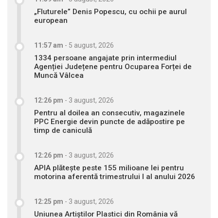
„Fluturele” Denis Popescu, cu ochii pe aurul
european
11:57 am
-
5 august, 2026
1334 persoane angajate prin intermediul
Agenției Județene pentru Ocuparea Forței de
Muncă Vâlcea
12:26 pm
-
3 august, 2026
Pentru al doilea an consecutiv, magazinele
PPC Energie devin puncte de adăpostire pe
timp de caniculă
12:26 pm
-
3 august, 2026
APIA plătește peste 155 milioane lei pentru
motorina aferentă trimestrului I al anului 2026
12:25 pm
-
3 august, 2026
Uniunea Artiștilor Plastici din România vă