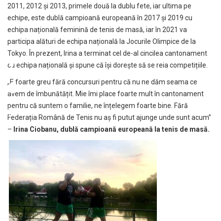
2011, 2012 și 2013, primele două la dublu fete, iar ultima pe
echipe, este dublă campioană europeană în 2017 și 2019 cu
echipa națională feminină de tenis de masă, iar în 2021 va
participa alături de echipa națională la Jocurile Olimpice de la
Tokyo. În prezent, Irina a terminat cel de-al cincilea cantonament
cu echipa națională și spune că își dorește să se reia competițiile.
„E foarte greu fără concursuri pentru că nu ne dăm seama ce
avem de îmbunătățit. Mie îmi place foarte mult în cantonament
pentru că suntem o familie, ne înțelegem foarte bine. Fără
Federația Română de Tenis nu aș fi putut ajunge unde sunt acum”
–
Irina Ciobanu, dublă campioană europeană la tenis de masă.