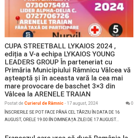
CUPA STREETBALL LYKAIOS 2024 ,
ediția a V-a echipa LYKAIOS YOUNG
LEADERS GROUP În parteneriat cu
Primăria Municipiului Râmnicu Vâlcea vă
așteaptă și în aceasta vară la cea mai
mare provocare de baschet 3×3 din
Vâlcea la ARENELE TRAIAN
Postat de
Curierul de Râmnic
-
17 august, 2024
0
ÎNSCRIERILE SE POT FACE PÂNĂ CEL TÂRZIU ÎN DATA DE 16
AUGUST, ORELE 19.00 IÎN DIMINEAȚA ZILEI DE 17 AUGUST…