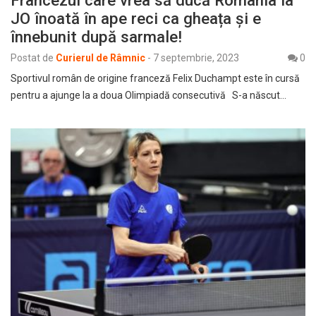
Francezul care vrea să ducă România la
JO înoată în ape reci ca gheața și e
înnebunit după sarmale!
Postat de
Curierul de Râmnic
-
7 septembrie, 2023
0
Sportivul român de origine franceză Felix Duchampt este în cursă
pentru a ajunge la a doua Olimpiadă consecutivă S-a născut…