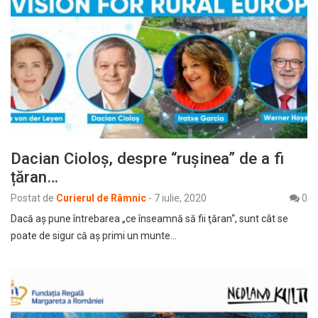
Dacian Cioloș, despre “rușinea” de a fi
țăran…
Postat de
Curierul de Râmnic
-
7 iulie, 2020
0
Dacă aş pune întrebarea „ce înseamnă să fii ţăran“, sunt cât se
poate de sigur că aş primi un munte…