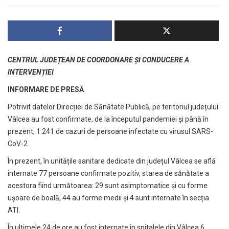
CENTRUL JUDEȚEAN DE COORDONARE ȘI CONDUCERE A
INTERVENȚIEI
INFORMARE DE PRESĂ
Potrivit datelor Direcției de Sănătate Publică, pe teritoriul județului
Vâlcea au fost confirmate, de la începutul pandemiei și până în
prezent, 1.241 de cazuri de persoane infectate cu virusul SARS-
CoV-2.
În prezent, în unitățile sanitare dedicate din județul Vâlcea se află
internate 77 persoane confirmate pozitiv, starea de sănătate a
acestora fiind următoarea: 29 sunt asimptomatice și cu forme
ușoare de boală, 44 au forme medii și 4 sunt internate în secția
ATI.
În ultimele 24 de ore au fost internate în spitalele din Vâlcea 6