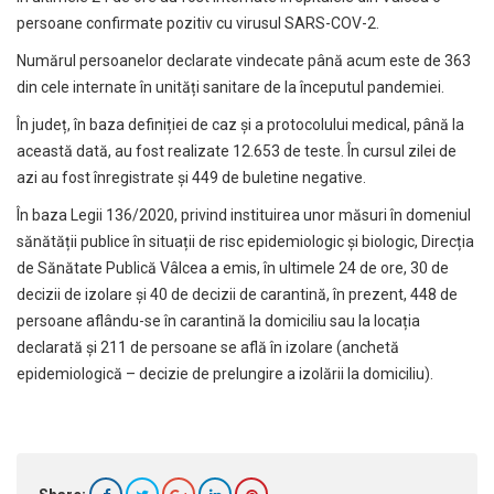
persoane confirmate pozitiv cu virusul SARS-COV-2.
Numărul persoanelor declarate vindecate până acum este de 363
din cele internate în unități sanitare de la începutul pandemiei.
În județ, în baza definiției de caz și a protocolului medical, până la
această dată, au fost realizate 12.653 de teste. În cursul zilei de
azi au fost înregistrate și 449 de buletine negative.
În baza Legii 136/2020, privind instituirea unor măsuri în domeniul
sănătății publice în situații de risc epidemiologic și biologic, Direcția
de Sănătate Publică Vâlcea a emis, în ultimele 24 de ore, 30 de
decizii de izolare și 40 de decizii de carantină, în prezent, 448 de
persoane aflându-se în carantină la domiciliu sau la locația
declarată și 211 de persoane se află în izolare (anchetă
epidemiologică – decizie de prelungire a izolării la domiciliu).