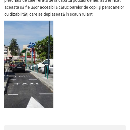
pietonală de cale ferată de la capătul podului de fier, astfel încât
aceasta să fie uşor accesibilă cărucioarelor de copii şi persoanelor
cu dizabilităţi care se deplasează în scaun rulant.