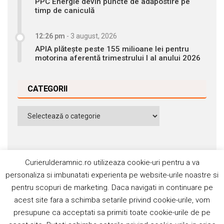
PPC Energie devin puncte de adăpostire pe
timp de caniculă
12:26 pm
-
3 august, 2026
APIA plătește peste 155 milioane lei pentru
motorina aferentă trimestrului I al anului 2026
CATEGORII
Categorii
Curierulderamnic.ro utilizeaza cookie-uri pentru a va
personaliza si imbunatati experienta pe website-urile noastre si
pentru scopuri de marketing. Daca navigati in continuare pe
Contact
Publicitate
Abonamente
acest site fara a schimba setarile privind cookie-urile, vom
Politica de cookie
Termeni si condiţii
presupune ca acceptati sa primiti toate cookie-urile de pe