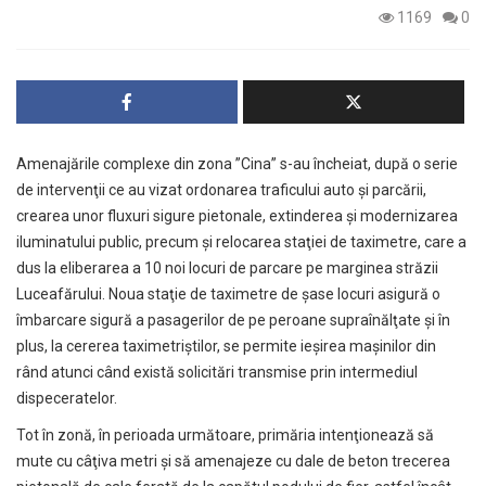
1169
0
Amenajările complexe din zona ”Cina” s-au încheiat, după o serie
de intervenţii ce au vizat ordonarea traficului auto şi parcării,
crearea unor fluxuri sigure pietonale, extinderea şi modernizarea
iluminatului public, precum şi relocarea staţiei de taximetre, care a
dus la eliberarea a 10 noi locuri de parcare pe marginea străzii
Luceafărului. Noua staţie de taximetre de şase locuri asigură o
îmbarcare sigură a pasagerilor de pe peroane supraînălţate şi în
plus, la cererea taximetriştilor, se permite ieşirea maşinilor din
rând atunci când există solicitări transmise prin intermediul
dispeceratelor.
Tot în zonă, în perioada următoare, primăria intenţionează să
mute cu câţiva metri şi să amenajeze cu dale de beton trecerea