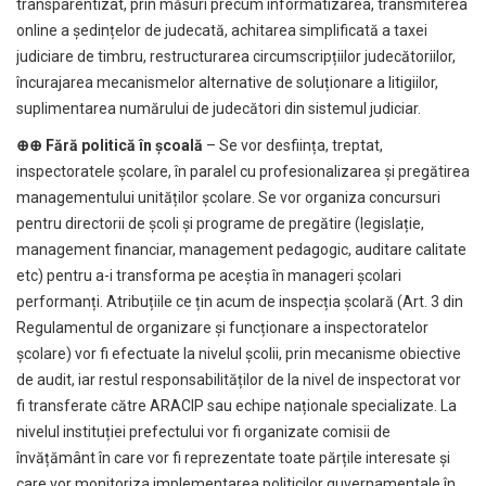
transparentizat, prin măsuri precum informatizarea, transmiterea
online a ședințelor de judecată, achitarea simplificată a taxei
judiciare de timbru, restructurarea circumscripțiilor judecătoriilor,
încurajarea mecanismelor alternative de soluționare a litigiilor,
suplimentarea numărului de judecători din sistemul judiciar.
⊕⊕ Fără politică în școală
– Se vor desființa, treptat,
inspectoratele școlare, în paralel cu profesionalizarea și pregătirea
managementului unităților școlare. Se vor organiza concursuri
pentru directorii de școli și programe de pregătire (legislație,
management financiar, management pedagogic, auditare calitate
etc) pentru a-i transforma pe aceștia în manageri școlari
performanți. Atribuțiile ce țin acum de inspecția școlară (Art. 3 din
Regulamentul de organizare și funcționare a inspectoratelor
școlare) vor fi efectuate la nivelul școlii, prin mecanisme obiective
de audit, iar restul responsabilităților de la nivel de inspectorat vor
fi transferate către ARACIP sau echipe naționale specializate. La
nivelul instituției prefectului vor fi organizate comisii de
învățământ în care vor fi reprezentate toate părțile interesate și
care vor monitoriza implementarea politicilor guvernamentale în