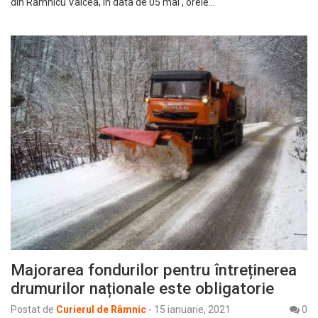
din Râmnicu Vâlcea, în data de 05 mai , orele…
Majorarea fondurilor pentru întreținerea
drumurilor naționale este obligatorie
Postat de
Curierul de Râmnic
-
15 ianuarie, 2021
0