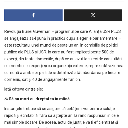
Revoluția Bunei Guvernări – programul pe care Alianța USR PLUS
se angajează să-l pună în practică după alegerile parlamentare –
este rezultatul unei munci de peste un an, în comisiile de politici
publice ale PLUS și USR. în care au fost implicați peste 500 de
experți, din toate domeniile, după ce au avut loc zeci de consultări
cu membri, cu experți și cu organizații externe, reprezintă viziunea
comună a ambelor partide și detaliază atât abordarea pe fiecare
domeniu, cât și 40 de angajamente fanion.
Iată câteva dintre ele:
⚖
Să nu mori cu dreptatea în mână.
Instanțele trebuie să se asigure că cetățenii vor primi o soluție
rapidă și echitabilă, fără să aștepte ani la rând răspunsuri în cele
mai simple dosare. De aceea, actul de justiție va fi eficientizat și