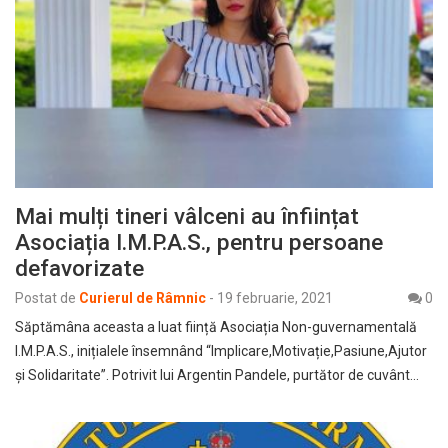
Mai mulți tineri vâlceni au înființat
Asociația I.M.P.A.S., pentru persoane
defavorizate
Postat de
Curierul de Râmnic
-
19 februarie, 2021
0
Săptămâna aceasta a luat ființă Asociația Non-guvernamentală
I.M.P.A.S., inițialele însemnând “Implicare,Motivație,Pasiune,Ajutor
și Solidaritate”. Potrivit lui Argentin Pandele, purtător de cuvânt…