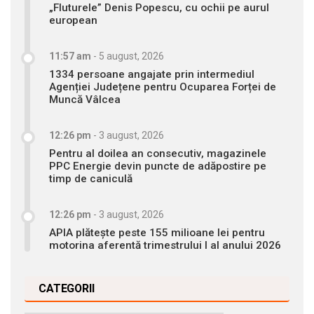
„Fluturele” Denis Popescu, cu ochii pe aurul
european
11:57 am
-
5 august, 2026
1334 persoane angajate prin intermediul
Agenției Județene pentru Ocuparea Forței de
Muncă Vâlcea
12:26 pm
-
3 august, 2026
Pentru al doilea an consecutiv, magazinele
PPC Energie devin puncte de adăpostire pe
timp de caniculă
12:26 pm
-
3 august, 2026
APIA plătește peste 155 milioane lei pentru
motorina aferentă trimestrului I al anului 2026
CATEGORII