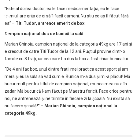
”Este al doilea doctor, ea le face medicamentația, ea le face
meniul, are grija de ei să îi facă oameni. Nu știu ce aș fi făcut fără
ea” –
Titi Tudor, antrenor emerit de box.
Campion național dus de bunică la sală
Marian Ghinoiu, campion național de la categoria 49kg are 17 ani și
e crescut de către Titi Tudor de la 12 ani. Puștiul provine dintr-o
familie cu 8 frați, iar cea care l-a dus la box a fost chiar bunica lui.
“
De 4 ani fac box, unul dintre frații mei practica acest sport și am
mers și eu la sală să văd cum e. Bunica m-a dus și mi-a plăcut! Mă
bucur mult pentru titlul de campion național, munca mea nu e în
zadar. Mă bucur că l-am făcut pe Maestru fericit. Face orice pentru
noi, ne antrenează și ne trimite în fiecare zi la școală. Nu există să
nu facem școală
!” – Marian Ghinoiu, campion național la
categoria 49kg.