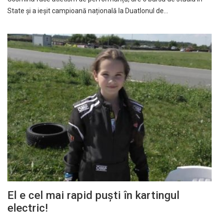
State și a ieșit campioană națională la Duatlonul de…
El e cel mai rapid puști în kartingul
electric!