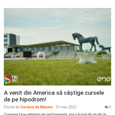
A venit din America să câștige cursele
de pe hipodrom!
Postat de
Curierul de Râmnic
-
31 mai, 2022
0
Cosmina face atletism de performanță, are o bursă de studiu în