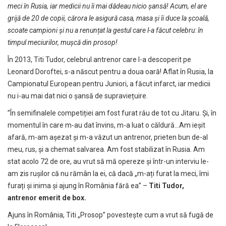
meci în Rusia, iar medicii nu îi mai dădeau nicio șansă! Acum, el are
grijă de 20 de copii, cărora le asigură casa, masa și îi duce la școală,
scoate campioni și nu a renunțat la gestul care l-a făcut celebru: în
timpul meciurilor, mușcă din prosop!
În 2013, Titi Tudor, celebrul antrenor care l-a descoperit pe
Leonard Doroftei, s-a născut pentru a doua oară! Aflat în Rusia, la
Campionatul European pentru Juniori, a făcut infarct, iar medicii
nu i-au mai dat nici o șansă de supraviețuire.
”În semifinalele competiției am fost furat rău de tot cu Jitaru. Și, în
momentul în care m-au dat învins, m-a luat o căldură…Am ieșit
afară, m-am așezat și m-a văzut un antrenor, prieten bun de-al
meu, rus, și a chemat salvarea. Am fost stabilizat în Rusia. Am
stat acolo 72 de ore, au vrut să mă opereze și într-un interviu le-
am zis rușilor că nu rămân la ei, că dacă „m-ați furat la meci, îmi
furați și inima și ajung în România fără ea” –
Titi Tudor,
antrenor emerit de box.
Ajuns în România, Titi „Prosop” povestește cum a vrut să fugă de