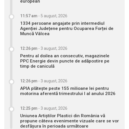
european
11:57 am
-
5 august, 2026
1334 persoane angajate prin intermediul
Agenției Județene pentru Ocuparea Forței de
Muncă Vâlcea
12:26 pm
-
3 august, 2026
Pentru al doilea an consecutiv, magazinele
PPC Energie devin puncte de adăpostire pe
timp de caniculă
12:26 pm
-
3 august, 2026
APIA plătește peste 155 milioane lei pentru
motorina aferentă trimestrului I al anului 2026
12:25 pm
-
3 august, 2026
Uniunea Artiștilor Plastici din România vă
propune câteva evenimente vizuale care se vor
desfășura în perioada următoare