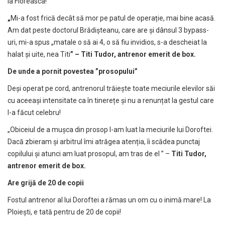
la Floreasca!
„
Mi-a fost frică decât să mor pe patul de operație, mai bine acasă.
Am dat peste doctorul Brădișteanu, care are și dânsul 3 bypass-
uri, mi-a spus „matale o să ai 4, o să fiu invidios, s-a descheiat la
halat și uite, nea Titi
” – Titi Tudor, antrenor emerit de box.
De unde a pornit povestea ”prosopului”
Deși operat pe cord, antrenorul trăiește toate meciurile elevilor săi
cu aceeași intensitate ca în tinerețe și nu a renunțat la gestul care
l-a făcut celebru!
„Obiceiul de a mușca din prosop l-am luat la meciurile lui Doroftei.
Dacă zbieram și arbitrul îmi atrăgea atenția, îi scădea punctaj
copilului și atunci am luat prosopul, am tras de el ” –
Titi Tudor,
antrenor emerit de box.
Are grijă de 20 de copii
Fostul antrenor al lui Doroftei a rămas un om cu o inimă mare! La
Ploiești, e tată pentru de 20 de copii!