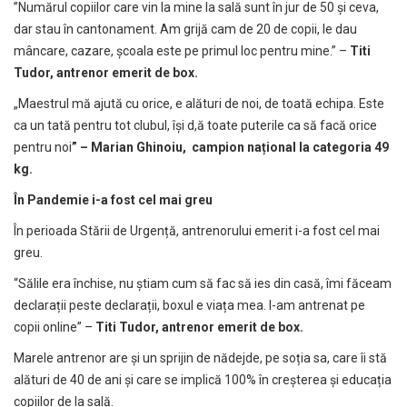
”Numărul copiilor care vin la mine la sală sunt în jur de 50 și ceva,
dar stau în cantonament. Am grijă cam de 20 de copii, le dau
mâncare, cazare, școala este pe primul loc pentru mine.” –
Titi
Tudor, antrenor emerit de box.
„Maestrul mă ajută cu orice, e alături de noi, de toată echipa. Este
ca un tată pentru tot clubul, își d,ă toate puterile ca să facă orice
pentru noi
” – Marian Ghinoiu, campion național la categoria 49
kg.
În Pandemie i-a fost cel mai greu
În perioada Stării de Urgență, antrenorului emerit i-a fost cel mai
greu.
“Sălile era închise, nu știam cum să fac să ies din casă, îmi făceam
declarații peste declarații, boxul e viața mea. I-am antrenat pe
copii online” –
Titi Tudor, antrenor emerit de box.
Marele antrenor are și un sprijin de nădejde, pe soția sa, care îi stă
alături de 40 de ani și care se implică 100% în creșterea și educația
copiilor de la sală.