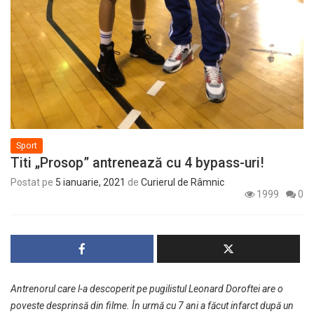
Sport
Titi „Prosop” antrenează cu 4 bypass-uri!
Postat pe
5 ianuarie, 2021
de
Curierul de Râmnic
1999
0
Antrenorul care l-a descoperit pe pugilistul Leonard Doroftei are o
poveste desprinsă din filme. În urmă cu 7 ani a făcut infarct după un