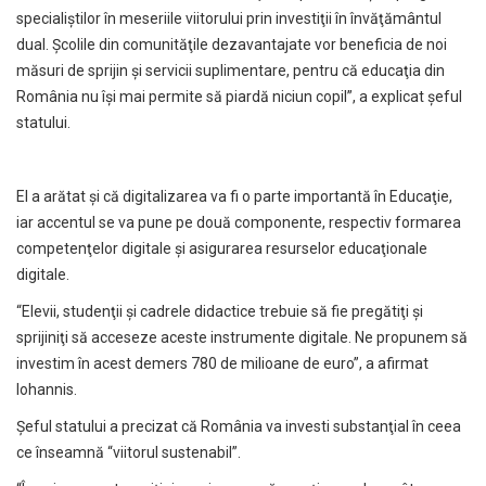
specialiştilor în meseriile viitorului prin investiţii în învăţământul
dual. Şcolile din comunităţile dezavantajate vor beneficia de noi
măsuri de sprijin şi servicii suplimentare, pentru că educaţia din
România nu îşi mai permite să piardă niciun copil”, a explicat şeful
statului.
El a arătat şi că digitalizarea va fi o parte importantă în Educaţie,
iar accentul se va pune pe două componente, respectiv formarea
competenţelor digitale şi asigurarea resurselor educaţionale
digitale.
“Elevii, studenţii şi cadrele didactice trebuie să fie pregătiţi şi
sprijiniţi să acceseze aceste instrumente digitale. Ne propunem să
investim în acest demers 780 de milioane de euro”, a afirmat
Iohannis.
Şeful statului a precizat că România va investi substanţial în ceea
ce înseamnă “viitorul sustenabil”.