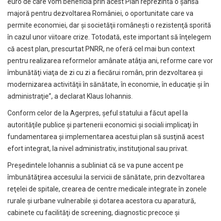
euro de care vom beneficia prin acest Plan reprezintă o şansă
majoră pentru dezvoltarea României, o oportunitate care va
permite economiei, dar şi societăţii româneşti o rezistenţă sporită
în cazul unor viitoare crize. Totodată, este important să înţelegem
că acest plan, prescurtat PNRR, ne oferă cel mai bun context
pentru realizarea reformelor amânate atâţia ani, reforme care vor
îmbunătăţi viaţa de zi cu zi a fiecărui român, prin dezvoltarea şi
modernizarea activităţii în sănătate, în economie, în educaţie şi în
administraţie”, a declarat Klaus Iohannis.
Conform celor de la Agerpres, şeful statului a făcut apel la
autorităţile publice şi partenerii economici şi sociali implicaţi în
fundamentarea şi implementarea acestui plan să susţină acest
efort integrat, la nivel administrativ, instituţional sau privat.
Preşedintele Iohannis a subliniat că se va pune accent pe
îmbunătăţirea accesului la servicii de sănătate, prin dezvoltarea
reţelei de spitale, crearea de centre medicale integrate în zonele
rurale şi urbane vulnerabile şi dotarea acestora cu aparatură,
cabinete cu facilităţi de screening, diagnostic precoce şi