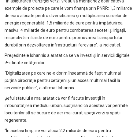
“În asigurarea tranziţiei verzi, vreau să menţionez doar câteva
exemple de proiecte pe care le vom finanţa prin PNRR: 1,3 miliarde
de euro alocate pentru diversificarea şi multiplicarea surselor de
energie regenerabilă, 1,5 miliarde de euro pentru împădurirea
masivă, 4 miliarde de euro pentru combaterea secetei şi irigaţii,
respectiv 5 miliarde de euro pentru promovarea transportului
durabil prin dezvoltarea infrastructurii feroviare”, a indicat el.
Preşedintele Iohannis a arătat că se va investi şi în servicii digitale
destinate cetăţenilor.
“Digitalizarea pe care ne-o dorim înseamnă de fapt mult mai
puţină birocraţie pentru cetăţeni şi un acces mult mai facil la
serviciile publice”, a afirmat Iohannis.
Şeful statului a mai arătat că vor fi făcute investiţii în
îmbunătăţirea mediului urban, susţinând că acestea vor permite
locuitorilor să se bucure de aer mai curat, spaţii verzi şi spaţii
regenerate.
“În acelaşi timp, se vor aloca 2,2 miliarde de euro pentru