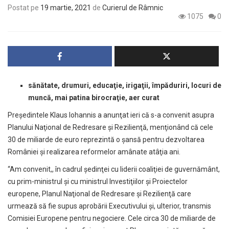
Postat pe
19 martie, 2021
de
Curierul de Râmnic
1075
0
sănătate, drumuri, educaţie, irigaţii, împăduriri, locuri de
muncă, mai patina birocraţie, aer curat
Preşedintele Klaus Iohannis a anunţat ieri că s-a convenit asupra
Planului Naţional de Redresare şi Rezilienţă, menţionând că cele
30 de miliarde de euro reprezintă o şansă pentru dezvoltarea
României şi realizarea reformelor amânate atâţia ani.
“Am convenit,, în cadrul şedinţei cu liderii coaliţiei de guvernământ,
cu prim-ministrul şi cu ministrul Investiţiilor şi Proiectelor
europene, Planul Naţional de Redresare şi Rezilienţă care
urmează să fie supus aprobării Executivului şi, ulterior, transmis
Comisiei Europene pentru negociere. Cele circa 30 de miliarde de