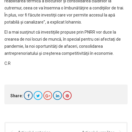
reabilitarea termică a blocurilor şi consolidarea clădirilor la
cutremur, ceea ce va însemna o îmbunătăţire a condiţiilor de trai.
În plus, vor fi făcute investiţii care vor permite accesul la apă
potabilă şi canalizare”, a explicat Iohannis.
El a mai susţinut că investiţiile propuse prin PNRR vor duce la
crearea de noi locuri de muncă, în special pentru cei afectaţi de
pandemie, la noi oportunităţi de afaceri, consolidarea
antreprenoriatului şi creşterea competitivităţii în economie.
C.R
Share: