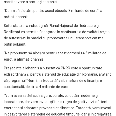
monitorizare a pacienţilor cronici.
“Dorim să alocăm pentru acest obiectiv 3 miliarde de euro”, a
arătat Iohannis.
Şeful statului a indicat şi că Planul Naţional de Redresare şi
Rezilienţă va permite finanţarea în continuare a dezvoltării reţelei
de autostrăzi, în paralel cu promovarea unui transport cât mai
puţin poluant.
“Ne propunem să alocăm pentru acest domeniu 4,5 miliarde de
euro”, a afirmat Iohannis.
Preşedintele Iohannis a punctat că PNRR este o oportunitate
extraordinară şi pentru sistemul de educaţie din România, arătând
că programul “România Educată” va beneficia de o finanţare
substanţială, de circa 4 miliarde de euro.
“Vom avea astfel şcoli sigure, curate, cu dotări moderne şi
laboratoare, dar vom investi şi într-o reţea de şcoli verzi, eficiente
energetic şi adaptate provocărilor climatice. Totodată, vom investi
în dezvoltarea sistemelor de educaţie timpurie, dar şi în pregătirea