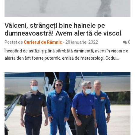
Vâlceni, strângeți bine hainele pe
dumneavoastră! Avem alertă de viscol
Postat de
Curierul de Râmnic
-
28 ianuarie, 2022
0
Începând de astăzi și până sâmbătă dimineață, avem în vigoare o
alertă de vânt foarte puternic, emisă de meteorologi. Codul…