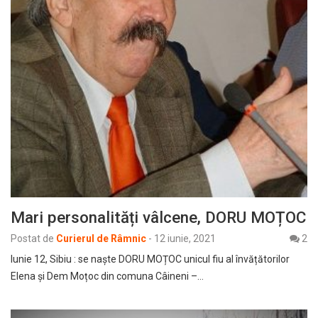
Mari personalități vâlcene, DORU MOȚOC
Postat de
Curierul de Râmnic
-
12 iunie, 2021
2
Iunie 12, Sibiu : se naște DORU MOȚOC unicul fiu al învățătorilor
Elena și Dem Moțoc din comuna Câineni –…