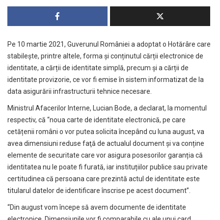
Pe 10 martie 2021
,
Guverunul României a adoptat o Hotărâre care
stabilește, printre altele, forma și conținutul cărții electronice de
identitate, a cărții de identitate simplă, precum și a cărții de
identitate provizorie, ce vor fi emise în sistem informatizat de la
data asigurării infrastructurii tehnice necesare.
Ministrul Afacerilor Interne, Lucian Bode, a declarat, la momentul
respectiv, că “noua carte de identitate electronică, pe care
cetățenii români o vor putea solicita începând cu luna august, va
avea dimensiuni reduse faţă de actualul document și va conține
elemente de securitate care vor asigura posesorilor garanția că
identitatea nu le poate fi furată, iar instituțiilor publice sau private
certitudinea că persoana care prezintă actul de identitate este
titularul datelor de identificare înscrise pe acest document”.
“Din august vom începe să avem documente de identitate
electronice. Dimensiunile vor fi comparabile cu ale unui card