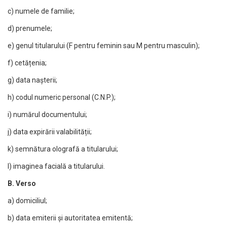
c) numele de familie;
d) prenumele;
e) genul titularului (F pentru feminin sau M pentru masculin);
f) cetățenia;
g) data nașterii;
h) codul numeric personal (C.N.P.);
i) numărul documentului;
j) data expirării valabilității;
k) semnătura olografă a titularului;
l) imaginea facială a titularului.
B. Verso
a) domiciliul;
b) data emiterii și autoritatea emitentă;