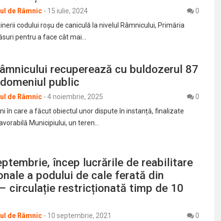
rul de Râmnic
-
15 iulie, 2024
0
ținerii codului roșu de caniculă la nivelul Râmnicului, Primăria
ăsuri pentru a face cât mai…
âmnicului recuperează cu buldozerul 87
 domeniul public
rul de Râmnic
-
4 noiembrie, 2025
0
i în care a făcut obiectul unor dispute în instanță, finalizate
favorabilă Municipiului, un teren…
eptembrie, încep lucrările de reabilitare
tonale a podului de cale ferată din
– circulație restricționată timp de 10
rul de Râmnic
-
10 septembrie, 2021
0