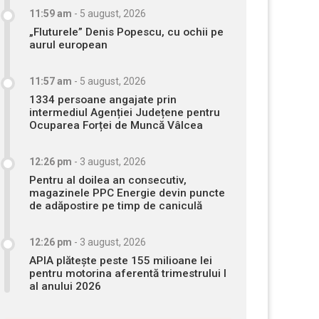
11:59 am
-
5 august, 2026
„Fluturele” Denis Popescu, cu ochii pe
aurul european
11:57 am
-
5 august, 2026
1334 persoane angajate prin
intermediul Agenției Județene pentru
Ocuparea Forței de Muncă Vâlcea
12:26 pm
-
3 august, 2026
Pentru al doilea an consecutiv,
magazinele PPC Energie devin puncte
de adăpostire pe timp de caniculă
12:26 pm
-
3 august, 2026
APIA plătește peste 155 milioane lei
pentru motorina aferentă trimestrului I
al anului 2026