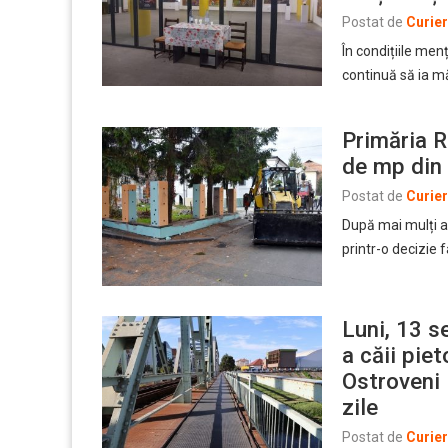
Postat de
Curie
În condițiile men
continuă să ia m
Primăria R
de mp din
Postat de
Curie
După mai mulți an
printr-o decizie 
Luni, 13 s
a căii pie
Ostroveni 
zile
Postat de
Curie