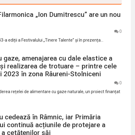
 Filarmonica „Ion Dumitrescu” are un nou
0
43-a ediții a Festivalului „Tinere Talente” și în prezența…
u gaze, amenajarea cu dale elastice a
și realizarea de trotuare – printre cele
ui 2023 în zona Râureni-Stolniceni
0
derea rețelei de alimentare cu gaze naturale, un proiect finanțat
u cedează în Râmnic, iar Primăria
ui continuă acțiunile de protejare a
 a cetățenilor săi