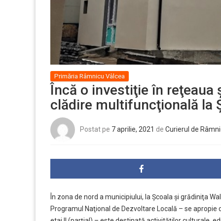
Primăria Râmnicu Vâlcea
Încă o investiţie în reţeaua 
clădire multifuncţională la
Postat pe
7 aprilie, 2021
de
Curierul de Râmni
În zona de nord a municipiului, la Şcoala şi grădiniţa Wald
Programul Naţional de Dezvoltare Locală – se apropie de fi
etaj II (parţial) – este destinată activităţilor culturale, ed