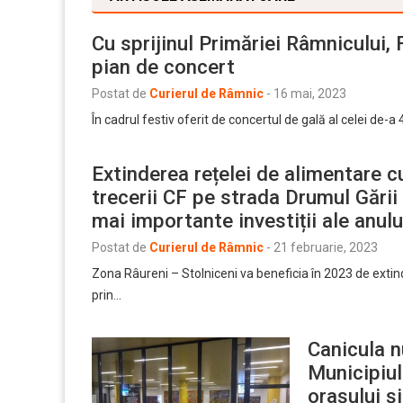
Cu sprijinul Primăriei Râmnicului,
pian de concert
Postat de
Curierul de Râmnic
-
16 mai, 2023
În cadrul festiv oferit de concertul de gală al celei de-a 
Extinderea rețelei de alimentare c
trecerii CF pe strada Drumul Gării 
mai importante investiții ale anul
Postat de
Curierul de Râmnic
-
21 februarie, 2023
Zona Râureni – Stolniceni va beneficia în 2023 de extin
prin…
Canicula n
Municipiul
orașului și