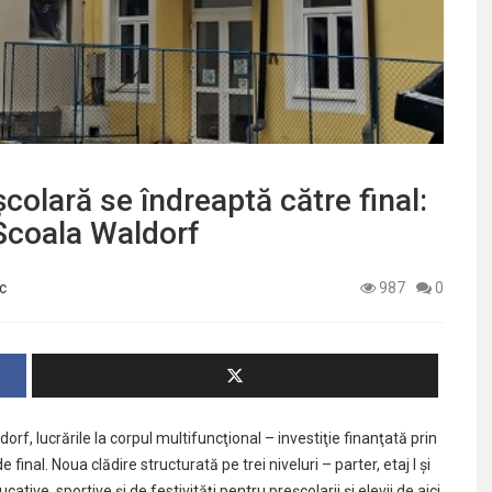
şcolară se îndreaptă către final:
 Şcoala Waldorf
c
987
0
orf, lucrările la corpul multifuncţional – investiţie finanţată prin
nal. Noua clădire structurată pe trei niveluri – parter, etaj I şi
ucative, sportive şi de festivităţi pentru preşcolarii şi elevii de aici.