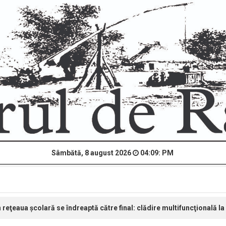
Sâmbătă, 8 august 2026
04:09: PM
în reţeaua şcolară se îndreaptă către final: clădire multifuncţională 