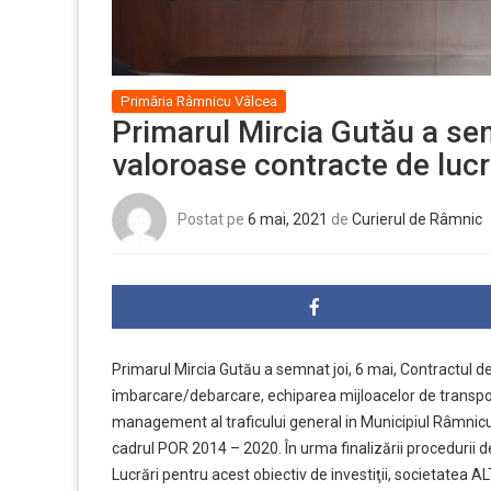
Primăria Râmnicu Vâlcea
Primarul Mircia Gutău a se
valoroase contracte de lucră
Postat pe
6 mai, 2021
de
Curierul de Râmnic
Primarul Mircia Gutău a semnat joi, 6 mai, Contractul de 
îmbarcare/debarcare, echiparea mijloacelor de transpor
management al traficului general in Municipiul Râmnic
cadrul POR 2014 – 2020. În urma finalizării procedurii de
Lucrări pentru acest obiectiv de investiţii, societatea