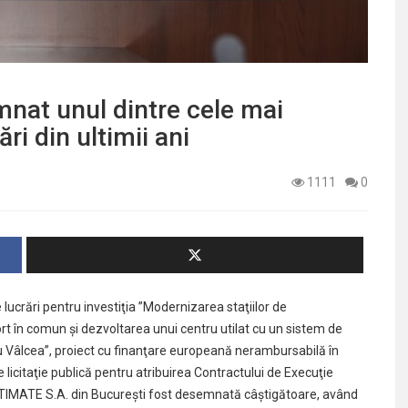
mnat unul dintre cele mai
ri din ultimii ani
1111
0
lucrări pentru investiţia ”Modernizarea staţiilor de
t în comun şi dezvoltarea unui centru utilat cu un sistem de
u Vâlcea”, proiect cu finanţare europeană nerambursabilă în
 licitaţie publică pentru atribuirea Contractului de Execuţie
 ALTIMATE S.A. din Bucureşti fost desemnată câştigătoare, având