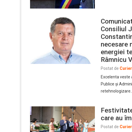
Comunicat 
Consiliul 
Constantin
necesare m
energiei t
Râmnicu V
Postat de
Curie
Excelenta veste a
Publice și Admini
retehnologizare
Festivitat
care au îm
Postat de
Curie