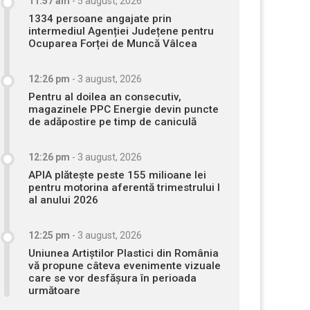
11:57 am
-
5 august, 2026
1334 persoane angajate prin
intermediul Agenției Județene pentru
Ocuparea Forței de Muncă Vâlcea
12:26 pm
-
3 august, 2026
Pentru al doilea an consecutiv,
magazinele PPC Energie devin puncte
de adăpostire pe timp de caniculă
12:26 pm
-
3 august, 2026
APIA plătește peste 155 milioane lei
pentru motorina aferentă trimestrului I
al anului 2026
12:25 pm
-
3 august, 2026
Uniunea Artiștilor Plastici din România
vă propune câteva evenimente vizuale
care se vor desfășura în perioada
următoare