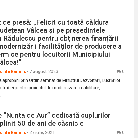
de presă: „Felicit cu toată căldura
Județean Vâlcea și pe președintele
 Rădulescu pentru obținerea finanțării
odernizării facilităților de producere a
ermice pentru locuitorii Municipiului
âlcea!”
rul de Râmnic
-
7 august, 2023
0
 aprobării prin Ordin semnat de Ministrul Dezvoltării, Lucrărilor
strației pentru proiectul de modernizare, reabilitare,
…
e ”Nunta de Aur” dedicată cuplurilor
plinit 50 de ani de căsnicie
rul de Râmnic
-
27 iulie, 2021
0