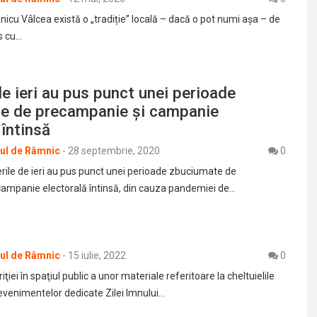
icu Vâlcea există o „tradiție” locală – dacă o pot numi așa – de
s cu…
de ieri au pus punct unei perioade
e de precampanie şi campanie
 întinsă
rul de Râmnic
-
28 septembrie, 2020
0
ile de ieri au pus punct unei perioade zbuciumate de
ampanie electorală întinsă, din cauza pandemiei de…
rul de Râmnic
-
15 iulie, 2022
0
iei în spaţiul public a unor materiale referitoare la cheltuielile
evenimentelor dedicate Zilei Imnului…