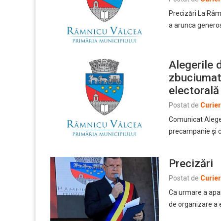
Precizări La Râmn
a arunca genero
Alegerile 
zbuciumat
electorală
Postat de
Curie
Comunicat Aleger
precampanie şi c
Precizări
Postat de
Curie
Ca urmare a apariţ
de organizare a 