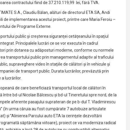
rea contractului fiind de 37.210.119,99 lei, fără TVA.
TIMATE S.A., Claudiu Bălan, alături de directorul ETA SA, Andi
ili de implementarea acestui proiect, printre care Maria Feroiu –
entului de Programe Externe.
ortului public şi creşterea siguranţei cetăţeanului în spaţiul
ntegrat. Principalele lucrări ce se vor executa în cadrul
lători prin dotarea cu adăposturi moderne, conforme cu normele
zarea transportului public prin managementul adaptiv al traficului
lic, supraveghere video în staţiile de călători şi în vehicule şi
paniei de transport public. Durata lucrărilor, prevăzută prin
a lucrărilor.
opeană de care beneficiază transportul local de călători în
ră între bd-ul Nicolae Bălcescu şi bd-ul Tineretului spre nord, de la
ampele aferente pasajului suprateran de pe b-dul T. Vladimirescu
vi” (în urma căruia au fost cumpărate 7 autobuze articulate
şi ”Alinierea Parcului auto ETA la cerinţele dezvoltării
 programată săptămâna viitoare), proiect ce va moderniza radical
ă, achiziţia a încă 28 de autobuze cu combustibili alternativi.