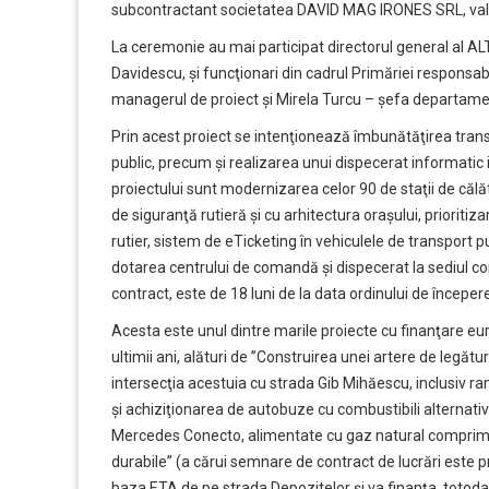
subcontractant societatea DAVID MAG IRONES SRL, valoa
La ceremonie au mai participat directorul general al AL
Davidescu, şi funcţionari din cadrul Primăriei responsab
managerul de proiect şi Mirela Turcu – şefa departam
Prin acest proiect se intenţionează îmbunătăţirea transp
public, precum şi realizarea unui dispecerat informatic i
proiectului sunt modernizarea celor 90 de staţii de că
de siguranţă rutieră şi cu arhitectura oraşului, prioriti
rutier, sistem de eTicketing în vehiculele de transport pub
dotarea centrului de comandă şi dispecerat la sediul com
contract, este de 18 luni de la data ordinului de începere 
Acesta este unul dintre marile proiecte cu finanţare eur
ultimii ani, alături de ”Construirea unei artere de legătu
intersecţia acestuia cu strada Gib Mihăescu, inclusiv r
şi achiziţionarea de autobuze cu combustibili alternati
Mercedes Conecto, alimentate cu gaz natural comprimat) 
durabile” (a cărui semnare de contract de lucrări este
baza ETA de pe strada Depozitelor şi va finanţa, totodat