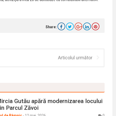
Share:
Articolul următor
ircia Gutău apără modernizarea locului
in Parcul Zăvoi
rul de Râmnic
-
12 mai, 2026
0