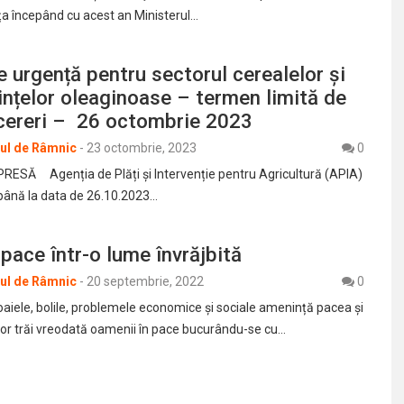
ța începând cu acest an Ministerul…
de urgență pentru sectorul cerealelor și
ințelor oleaginoase – termen limită de
cereri – 26 octombrie 2023
rul de Râmnic
-
23 octombrie, 2023
0
ESĂ Agenția de Plăți și Intervenție pentru Agricultură (APIA)
până la data de 26.10.2023…
 pace într-o lume învrăjbită
rul de Râmnic
-
20 septembrie, 2022
0
oaiele, bolile, problemele economice și sociale amenință pacea și
 Vor trăi vreodată oamenii în pace bucurându-se cu…