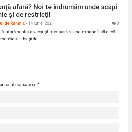
anţă afară? Noi te îndrumăm unde scapi
e şi de restricţii
rul de Râmnic
-
14 iunie, 2021
0
nafară pentru o vacanţă frumoasă şi, poate mai ieftină decât
hotelierii – bieţii de…
orii sunt marcate cu
*