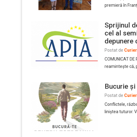
premieră în Fran
Sprijinul 
cel al sem
depunere 
Postat de
Curie
COMUNICAT DE PR
reamintește că, 
Bucurie și
Postat de
Curie
Conflictele, răzb
liniștea tuturor.