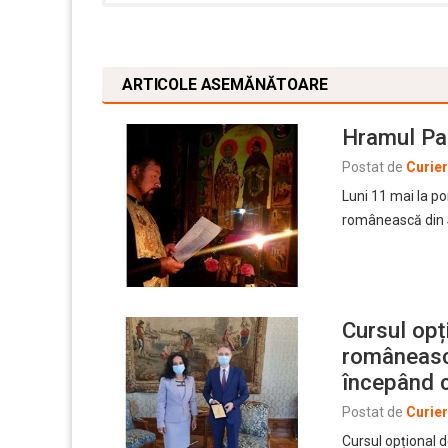
ARTICOLE ASEMĂNĂTOARE
Hramul Pa
Postat de
Curie
Luni 11 mai la po
românească din 
Cursul opți
românească
începând 
Postat de
Curie
Cursul opțional d