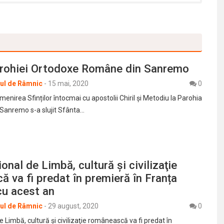
rohiei Ortodoxe Române din Sanremo
rul de Râmnic
-
15 mai, 2020
0
menirea Sfinților întocmai cu apostolii Chiril și Metodiu la Parohia
Sanremo s-a slujit Sfânta…
onal de Limbă, cultură şi civilizaţie
 va fi predat în premieră în Franța
cu acest an
rul de Râmnic
-
29 august, 2020
0
e Limbă, cultură şi civilizaţie românească va fi predat în