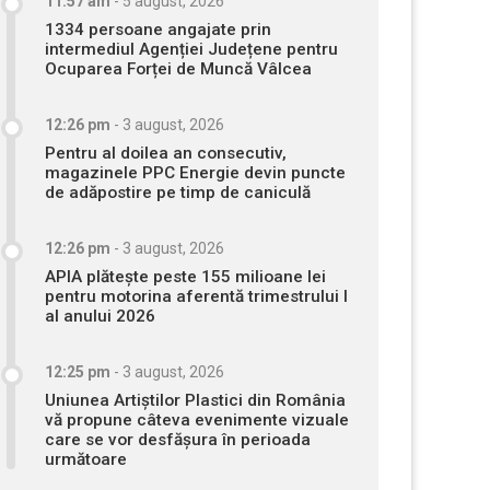
11:57 am
-
5 august, 2026
1334 persoane angajate prin
intermediul Agenției Județene pentru
Ocuparea Forței de Muncă Vâlcea
12:26 pm
-
3 august, 2026
Pentru al doilea an consecutiv,
magazinele PPC Energie devin puncte
de adăpostire pe timp de caniculă
12:26 pm
-
3 august, 2026
APIA plătește peste 155 milioane lei
pentru motorina aferentă trimestrului I
al anului 2026
12:25 pm
-
3 august, 2026
Uniunea Artiștilor Plastici din România
vă propune câteva evenimente vizuale
care se vor desfășura în perioada
următoare