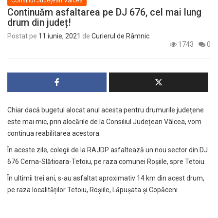
Consiliul Județean Vâlcea
Continuăm asfaltarea pe DJ 676, cel mai lung
drum din județ!
Postat pe
11 iunie, 2021
de
Curierul de Râmnic
1743
0
Chiar dacă bugetul alocat anul acesta pentru drumurile județene
este mai mic, prin alocările de la Consiliul Județean Vâlcea, vom
continua reabilitarea acestora.
În aceste zile, colegii de la RAJDP asfaltează un nou sector din DJ
676 Cerna-Slătioara-Tetoiu, pe raza comunei Roșiile, spre Tetoiu.
În ultimii trei ani, s-au asfaltat aproximativ 14 km din acest drum,
pe raza localităților Tetoiu, Roșiile, Lăpușata și Copăceni.