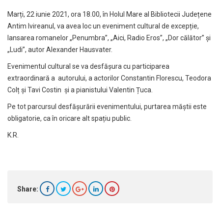
Marți, 22 iunie 2021, ora 18.00, în Holul Mare al Bibliotecii Județene
Antim Ivireanul, va avea loc un eveniment cultural de excepție,
lansarea romanelor „Penumbra”, „Aici, Radio Eros”, „Dor călător” și
„Ludi”, autor Alexander Hausvater.
Evenimentul cultural se va desfășura cu participarea
extraordinară a autorului, a actorilor Constantin Florescu, Teodora
Colț și Tavi Costin și a pianistului Valentin Țuca.
Pe tot parcursul desfășurării evenimentului, purtarea măștii este
obligatorie, ca în oricare alt spațiu public.
K.R.
Share: