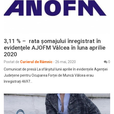
3,11 % – rata şomajului înregistrat în
evidenţele AJOFM Vâlcea în luna aprilie
2020
Postat de
Curierul de Râmnic
-
26 mai, 2020
0
Comunicat de presă La sfârșitul lunii aprilie în evidențele Agenției
Județene pentru Ocuparea Forței de Muncă Vâlcea erau
înregistrați 4697…