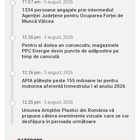
11:57 am
-
5 august, 2026
1334 persoane angajate prin intermediul
Agenției Județene pentru Ocuparea Forței de
Muncă Vâlcea
12:26 pm
-
3 august, 2026
Pentru al doilea an consecutiv, magazinele
PPC Energie devin puncte de adăpostire pe
timp de caniculă
12:26 pm
-
3 august, 2026
APIA plătește peste 155 milioane lei pentru
motorina aferentă trimestrului I al anului 2026
12:25 pm
-
3 august, 2026
Uniunea Artiștilor Plastici din România vă
propune câteva evenimente vizuale care se vor
desfășura în perioada următoare