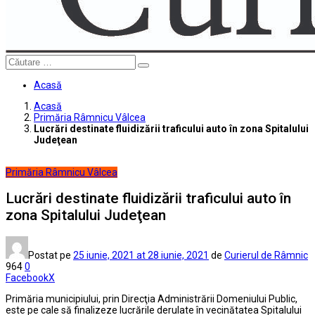
Căutare
Acasă
Acasă
Primăria Râmnicu Vâlcea
Lucrări destinate fluidizării traficului auto în zona Spitalului
Judeţean
Primăria Râmnicu Vâlcea
Lucrări destinate fluidizării traficului auto în
zona Spitalului Judeţean
Postat pe
25 iunie, 2021
at 28 iunie, 2021
de
Curierul de Râmnic
964
0
Facebook
X
Primăria municipiului, prin Direcţia Administrării Domeniului Public,
este pe cale să finalizeze lucrările derulate în vecinătatea Spitalului