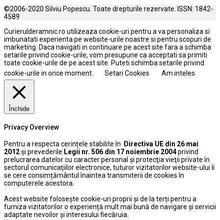
©2006-2020 Silviu Popescu. Toate drepturile rezervate. ISSN: 1842-
4589
Curierulderamnic.ro utilizeaza cookie-uri pentru a va personaliza si
imbunatati experienta pe website-urile noastre si pentru scopuri de
marketing. Daca navigati in continuare pe acest site fara a schimba
setarile privind cookie-urile, vom presupune ca acceptati sa primiti
toate cookie-urile de pe acest site. Puteti schimba setarile privind
cookie-urile in orice moment.
Setari Cookies
Am inteles
Închide
Privacy Overview
Pentru a respecta cerințele stabilite în
Directiva UE din 26 mai
2012
și prevederile
Legii nr. 506 din 17 noiembrie 2004
privind
prelucrarea datelor cu caracter personal şi protecţia vieţii private în
sectorul comunicaţiilor electronice, tuturor vizitatorilor website-ului li
se cere consimțământul înaintea transmiterii de cookies în
computerele acestora.
Acest website folosește cookie-uri proprii și de la terți pentru a
furniza vizitatorilor o experiență mult mai bună de navigare și servicii
adaptate nevoilor și interesului fiecăruia.