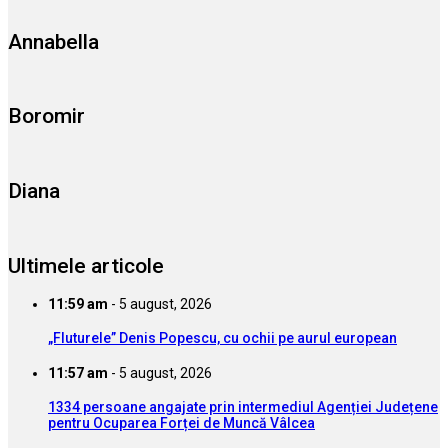
Annabella
Boromir
Diana
Ultimele articole
11:59 am
-
5 august, 2026
„Fluturele” Denis Popescu, cu ochii pe aurul european
11:57 am
-
5 august, 2026
1334 persoane angajate prin intermediul Agenției Județene
pentru Ocuparea Forței de Muncă Vâlcea