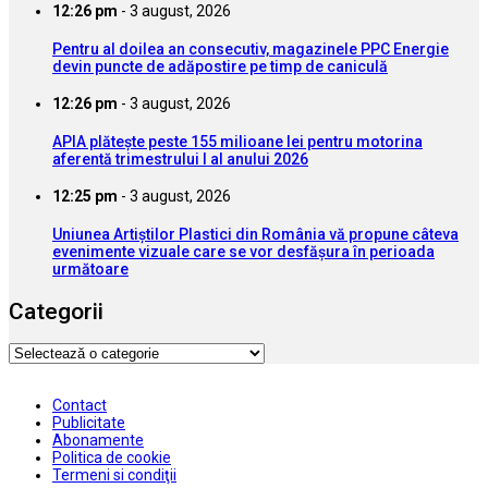
12:26 pm
-
3 august, 2026
Pentru al doilea an consecutiv, magazinele PPC Energie
devin puncte de adăpostire pe timp de caniculă
12:26 pm
-
3 august, 2026
APIA plătește peste 155 milioane lei pentru motorina
aferentă trimestrului I al anului 2026
12:25 pm
-
3 august, 2026
Uniunea Artiștilor Plastici din România vă propune câteva
evenimente vizuale care se vor desfășura în perioada
următoare
Categorii
Categorii
Contact
Publicitate
Abonamente
Politica de cookie
Termeni si condiţii