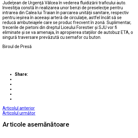
Judeţean de Urgenţă Vâlcea în vederea fluidizării traficului auto.
Investiţia constă în realizarea unor benzi de preselecţie pentru
intrarea din Calea lui Traian în parcarea unităţii sanitare, respectiv
pentru ieşirea în aceeaşi arteră de circulaţie, astfel încât să se
reducă ambuteiajele care se produc frecvent în zonă. Suplimentar,
trecerile de pietoni din dreptul Liceului Forestier şi SJU vor fi
eliminate şi se va amenaja, în apropierea staţiilor de autobuz ETA, o
singură traversare prevăzută cu semafor cu buton.
Biroul de Presă
Share:
Articolul anterior
Articolul următor
Articole asemănătoare