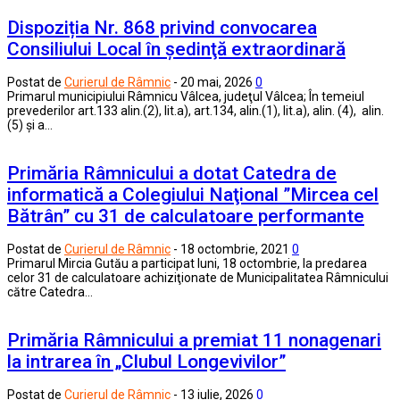
Dispoziția Nr. 868 privind convocarea
Consiliului Local în şedinţă extraordinară
Postat de
Curierul de Râmnic
-
20 mai, 2026
0
Primarul municipiului Râmnicu Vâlcea, judeţul Vâlcea; În temeiul
prevederilor art.133 alin.(2), lit.a), art.134, alin.(1), lit.a), alin. (4), alin.
(5) și a…
Primăria Râmnicului a dotat Catedra de
informatică a Colegiului Naţional ”Mircea cel
Bătrân” cu 31 de calculatoare performante
Postat de
Curierul de Râmnic
-
18 octombrie, 2021
0
Primarul Mircia Gutău a participat luni, 18 octombrie, la predarea
celor 31 de calculatoare achiziţionate de Municipalitatea Râmnicului
către Catedra…
Primăria Râmnicului a premiat 11 nonagenari
la intrarea în „Clubul Longevivilor”
Postat de
Curierul de Râmnic
-
13 iulie, 2026
0