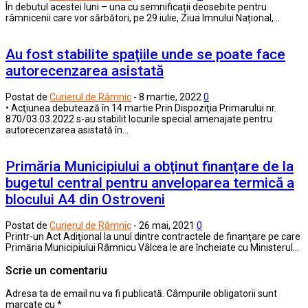
În debutul acestei luni – una cu semnificații deosebite pentru
râmnicenii care vor sărbători, pe 29 iulie, Ziua Imnului Național,…
Au fost stabilite spaţiile unde se poate face
autorecenzarea asistată
Postat de
Curierul de Râmnic
-
8 martie, 2022
0
• Acţiunea debutează în 14 martie Prin Dispoziţia Primarului nr.
870/03.03.2022 s-au stabilit locurile special amenajate pentru
autorecenzarea asistată în…
Primăria Municipiului a obţinut finanţare de la
bugetul central pentru anveloparea termică a
blocului A4 din Ostroveni
Postat de
Curierul de Râmnic
-
26 mai, 2021
0
Printr-un Act Adiţional la unul dintre contractele de finanţare pe care
Primăria Municipiului Râmnicu Vâlcea le are încheiate cu Ministerul…
Scrie un comentariu
Adresa ta de email nu va fi publicată.
Câmpurile obligatorii sunt
marcate cu
*