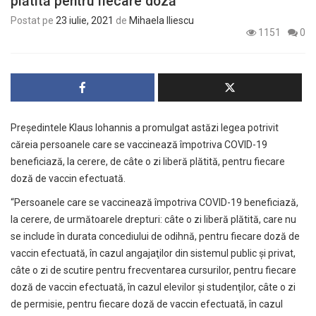
plătită pentru fiecare doză
Postat pe
23 iulie, 2021
de
Mihaela Iliescu
1151
0
Președintele Klaus Iohannis a promulgat astăzi legea potrivit
căreia persoanele care se vaccinează împotriva COVID-19
beneficiază, la cerere, de câte o zi liberă plătită, pentru fiecare
doză de vaccin efectuată.
“Persoanele care se vaccinează împotriva COVID-19 beneficiază,
la cerere, de următoarele drepturi: câte o zi liberă plătită, care nu
se include în durata concediului de odihnă, pentru fiecare doză de
vaccin efectuată, în cazul angajaţilor din sistemul public şi privat,
câte o zi de scutire pentru frecventarea cursurilor, pentru fiecare
doză de vaccin efectuată, în cazul elevilor şi studenţilor, câte o zi
de permisie, pentru fiecare doză de vaccin efectuată, în cazul