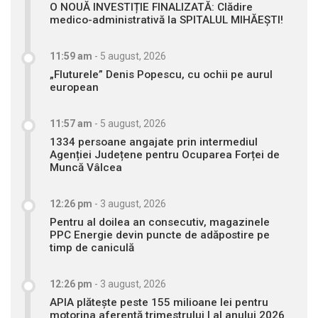
O NOUĂ INVESTIȚIE FINALIZATĂ: Clădire
medico-administrativă la SPITALUL MIHĂEȘTI!
11:59 am
-
5 august, 2026
„Fluturele” Denis Popescu, cu ochii pe aurul
european
11:57 am
-
5 august, 2026
1334 persoane angajate prin intermediul
Agenției Județene pentru Ocuparea Forței de
Muncă Vâlcea
12:26 pm
-
3 august, 2026
Pentru al doilea an consecutiv, magazinele
PPC Energie devin puncte de adăpostire pe
timp de caniculă
12:26 pm
-
3 august, 2026
APIA plătește peste 155 milioane lei pentru
motorina aferentă trimestrului I al anului 2026