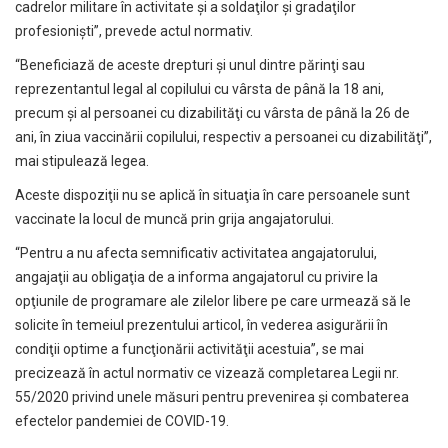
cadrelor militare în activitate şi a soldaţilor şi gradaţilor
profesionişti”, prevede actul normativ.
“Beneficiază de aceste drepturi şi unul dintre părinţi sau
reprezentantul legal al copilului cu vârsta de până la 18 ani,
precum şi al persoanei cu dizabilităţi cu vârsta de până la 26 de
ani, în ziua vaccinării copilului, respectiv a persoanei cu dizabilităţi”,
mai stipulează legea.
Aceste dispoziţii nu se aplică în situaţia în care persoanele sunt
vaccinate la locul de muncă prin grija angajatorului.
“Pentru a nu afecta semnificativ activitatea angajatorului,
angajaţii au obligaţia de a informa angajatorul cu privire la
opţiunile de programare ale zilelor libere pe care urmează să le
solicite în temeiul prezentului articol, în vederea asigurării în
condiţii optime a funcţionării activităţii acestuia”, se mai
precizează în actul normativ ce vizează completarea Legii nr.
55/2020 privind unele măsuri pentru prevenirea şi combaterea
efectelor pandemiei de COVID-19.