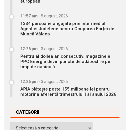
european
11:57 am
-
5 august, 2026
1334 persoane angajate prin intermediul
Agenției Județene pentru Ocuparea Forței de
Muncă Vâlcea
12:26 pm
-
3 august, 2026
Pentru al doilea an consecutiv, magazinele
PPC Energie devin puncte de adăpostire pe
timp de caniculă
12:26 pm
-
3 august, 2026
APIA plătește peste 155 milioane lei pentru
motorina aferentă trimestrului I al anului 2026
CATEGORII
Categorii