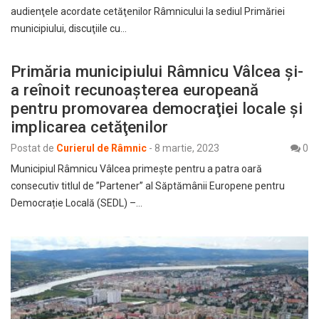
audienţele acordate cetăţenilor Râmnicului la sediul Primăriei
municipiului, discuţiile cu…
Primăria municipiului Râmnicu Vâlcea și-
a reînoit recunoaşterea europeană
pentru promovarea democraţiei locale şi
implicarea cetăţenilor
Postat de
Curierul de Râmnic
-
8 martie, 2023
0
Municipiul Râmnicu Vâlcea primește pentru a patra oară
consecutiv titlul de ”Partener” al Săptămânii Europene pentru
Democrație Locală (SEDL) –…