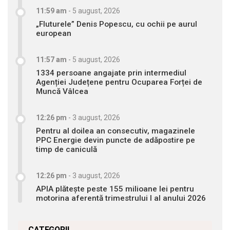
11:59 am
-
5 august, 2026
„Fluturele” Denis Popescu, cu ochii pe aurul
european
11:57 am
-
5 august, 2026
1334 persoane angajate prin intermediul
Agenției Județene pentru Ocuparea Forței de
Muncă Vâlcea
12:26 pm
-
3 august, 2026
Pentru al doilea an consecutiv, magazinele
PPC Energie devin puncte de adăpostire pe
timp de caniculă
12:26 pm
-
3 august, 2026
APIA plătește peste 155 milioane lei pentru
motorina aferentă trimestrului I al anului 2026
CATEGORII