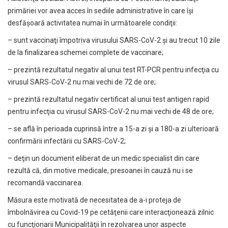
primăriei vor avea acces în sediile administrative în care îşi
desfăşoară activitatea numai în următoarele condiţii:
– sunt vaccinaţi împotriva virusului SARS-CoV-2 şi au trecut 10 zile
de la finalizarea schemei complete de vaccinare;
– prezintă rezultatul negativ al unui test RT-PCR pentru infecţia cu
virusul SARS-CoV-2 nu mai vechi de 72 de ore;
– prezintă rezultatul negativ certificat al unui test antigen rapid
pentru infecţia cu virusul SARS-CoV-2 nu mai vechi de 48 de ore;
– se află în perioada cuprinsă între a 15-a zi şi a 180-a zi ulterioară
confirmării infectării cu SARS-CoV-2;
– deţin un document eliberat de un medic specialist din care
rezultă că, din motive medicale, presoanei în cauză nu i se
recomandă vaccinarea.
Măsura este motivată de necesitatea de a-i proteja de
îmbolnăvirea cu Covid-19 pe cetăţenii care interacţionează zilnic
cu funcţionarii Municipalităţii în rezolvarea unor aspecte