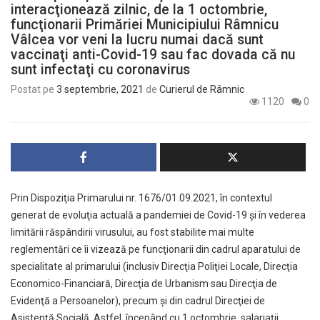
interacţionează zilnic, de la 1 octombrie,
funcţionarii Primăriei Municipiului Râmnicu
Vâlcea vor veni la lucru numai dacă sunt
vaccinaţi anti-Covid-19 sau fac dovada că nu
sunt infectaţi cu coronavirus
Postat pe
3 septembrie, 2021
de
Curierul de Râmnic
1120
0
Prin Dispoziţia Primarului nr. 1676/01.09.2021, în contextul
generat de evoluţia actuală a pandemiei de Covid-19 şi în vederea
limitării răspândirii virusului, au fost stabilite mai multe
reglementări ce îi vizează pe funcţionarii din cadrul aparatului de
specialitate al primarului (inclusiv Direcţia Poliţiei Locale, Direcţia
Economico-Financiară, Direcţia de Urbanism sau Direcţia de
Evidenţă a Persoanelor), precum şi din cadrul Direcţiei de
Asistenţă Socială. Astfel, începând cu 1 octombrie, salariaţii