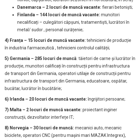
Danemarca – 2 locuri de munc
ă vacante:
fierari betoniști;
Finlanda – 144 locuri de muncă vacante:
muncitori
necalificați – culegători căpșuni, tratamentiști, lucrători în
metal/ sudor , personal curățenie;
4) Franța – 15 locuri de muncă vacante:
tehnicieni de producție
în industria farmaceutică , tehnicieni controlul calității;
5) Germania – 285 locuri de muncă
: tăietori de carne și lucrător în
producție, muncitori calificați în construcții pentru infrastructura
de transport din Germania, operatori utilaje de construcții pentru
infrastructura de transport din Germania, educatoare, ospătar,
bucătar, lucrător în bucătărie;
6) Irlanda – 20 locuri de muncă vacante:
îngrijitori persoane;
7) Malta – 2 locuri de mun
că vacante:
proiectant inginer
construcții, dezvoltator interfețe IT;
8) Norvegia – 30
locuri de muncă:
mecanici auto, mecanic
biciclete, operatori CNC (pentru mașini mari MAZAK Integrex),