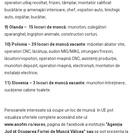
operatori utliaj recoltat, frizeri, tâmplar, montator calificat
bucătărie și amenajări interioare, chef, vopsitori auto, tinichigii
auto, ospătar, bucătar;
9) Olanda –
15 locuri de muncă:
muncitori, culegători
sparanghel, îngrijitori animale, constructori corturi;
10) Polonia – 39 locuri de muncă vacante
: măcelari abator vite,
operatori CNC, lăcătuși, sudori MIG/MAG, strungari/frezori,
lăcuitori/vopsitori, operatori mașină CNC, asistenți producție,
muncitori depozit, operatori mașină, electroniști, montatori de
instalații electrice;
11) Slovenia – 3 locuri de muncă vacante:
muncitori întreținere,
curățenie cabine toalete.
Persoanele interesate să ocupe un loc de muncă în UE pot
vizualiza ofertele complete accesând site-ul
www.anofm.ro/eures
, pagina de facebook a instituței
“Agenția
Jud pt Ocuparea Forței de Muncă Vâlcea” sau
se pot prezenta la