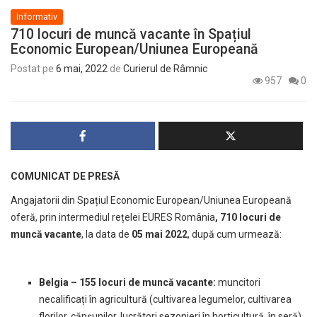
Informativ
710 locuri de muncă vacante în Spațiul
Economic European/Uniunea Europeană
Postat pe
6 mai, 2022
de
Curierul de Râmnic
957
0
COMUNICAT DE PRESĂ
Angajatorii din Spațiul Economic European/Uniunea Europeană
oferă, prin intermediul rețelei EURES România
, 710 locuri de
muncă vacante
, la data de
05 mai 2022
, după cum urmează:
Belgia – 155 locuri de muncă vacante:
muncitori
necalificați în agricultură (cultivarea legumelor, cultivarea
florilor, căpșunilor, lucrători sezonieri în horticultură, în seră)