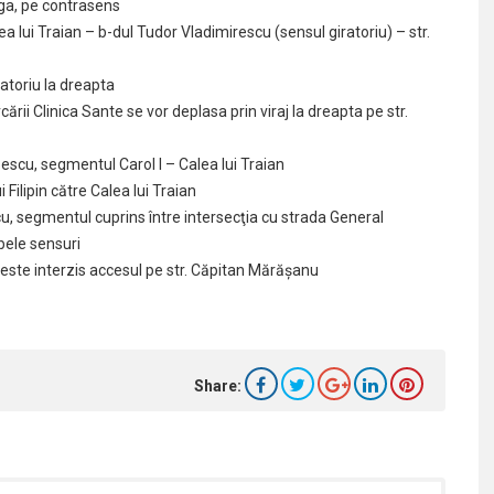
nga, pe contrasens
lea lui Traian – b-dul Tudor Vladimirescu (sensul giratoriu) – str.
igatoriu la dreapta
ării Clinica Sante se vor deplasa prin viraj la dreapta pe str.
oescu, segmentul Carol I – Calea lui Traian
 Filipin către Calea lui Traian
cu, segmentul cuprins între intersecţia cu strada General
bele sensuri
0, este interzis accesul pe str. Căpitan Mărăşanu
Share: