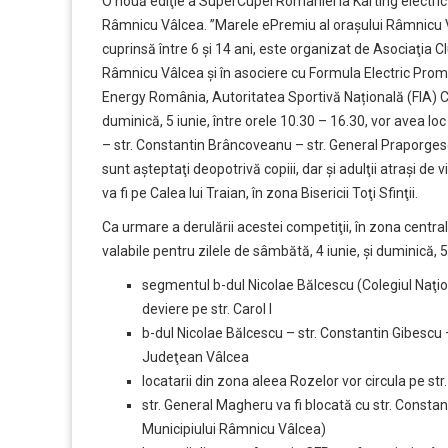
O nouă ediţie a SuperCupei României la Karting electric 
Râmnicu Vâlcea. ”Marele ePremiu al oraşului Râmnicu V
cuprinsă între 6 şi 14 ani, este organizat de Asociaţia C
Râmnicu Vâlcea şi în asociere cu Formula Electric Prom
Energy România, Autoritatea Sportivă Națională (FIA) C
duminică, 5 iunie, între orele 10.30 – 16.30, vor avea lo
– str. Constantin Brâncoveanu – str. General Praporgesc
sunt aşteptaţi deopotrivă copiii, dar şi adulţii atraşi de
va fi pe Calea lui Traian, în zona Bisericii Toţi Sfinţii.
Ca urmare a derulării acestei competiţii, în zona centrală v
valabile pentru zilele de sâmbătă, 4 iunie, şi duminică,
segmentul b-dul Nicolae Bălcescu (Colegiul Naţiona
deviere pe str. Carol I
b-dul Nicolae Bălcescu – str. Constantin Gibescu 
Judeţean Vâlcea
locatarii din zona aleea Rozelor vor circula pe st
str. General Magheru va fi blocată cu str. Cons
Municipiului Râmnicu Vâlcea)