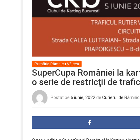
Primăria Râmnicu Vâlcea
SuperCupa României la kart
o serie de restricţii de traf
Postat pe
6 iunie, 2022
de
Curierul de Râmnic