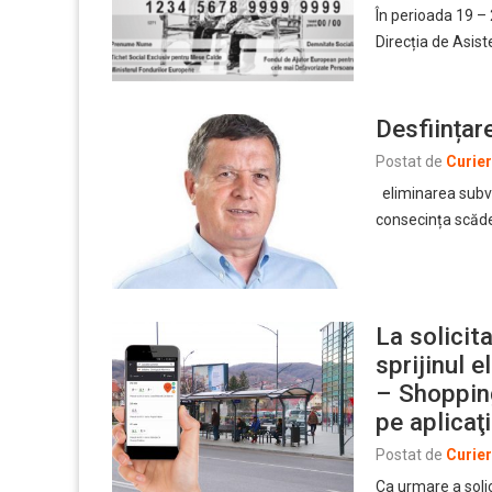
În perioada 19 –
Direcția de Asist
Desființar
Postat de
Curie
eliminarea subven
consecința scăde
La solicita
sprijinul 
– Shopping
pe aplicaţ
Postat de
Curie
Ca urmare a solici