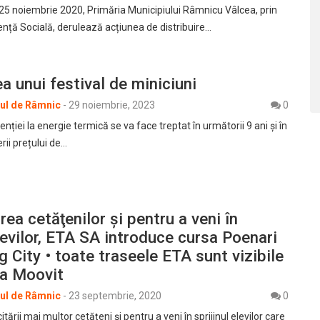
 25 noiembrie 2020, Primăria Municipiului Râmnicu Vâlcea, prin
ență Socială, derulează acțiunea de distribuire…
ea unui festival de miniciuni
rul de Râmnic
-
29 noiembrie, 2023
0
ției la energie termică se va face treptat în următorii 9 ani și în
rii prețului de…
rea cetăţenilor şi pentru a veni în
elevilor, ETA SA introduce cursa Poenari
 City • toate traseele ETA sunt vizibile
ia Moovit
rul de Râmnic
-
23 septembrie, 2020
0
tării mai multor cetăţeni şi pentru a veni în sprijinul elevilor care