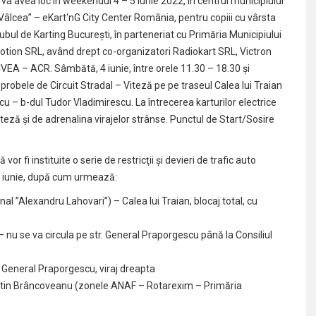
va avea loc în weekendul 4 – 5 iunie 2022, în centrul municipiului
âlcea” – eKart‘nG City Center România, pentru copiii cu vârsta
lubul de Karting Bucureşti, în parteneriat cu Primăria Municipiului
otion SRL, având drept co-organizatori Radiokart SRL, Victron
VEA – ACR. Sâmbătă, 4 iunie, între orele 11.30 – 18.30 şi
c probele de Circuit Stradal – Viteză pe pe traseul Calea lui Traian
u – b-dul Tudor Vladimirescu. La întrecerea karturilor electrice
 viteză şi de adrenalina virajelor strânse. Punctul de Start/Sosire
or fi instituite o serie de restricţii şi devieri de trafic auto
 5 iunie, după cum urmează:
l ”Alexandru Lahovari”) – Calea lui Traian, blocaj total, cu
– nu se va circula pe str. General Praporgescu până la Consiliul
r. General Praporgescu, viraj dreapta
tantin Brâncoveanu (zonele ANAF – Rotarexim – Primăria