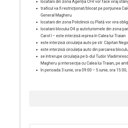
locatarii din zona Agenția CFR vor face viraj stâ
traficul va fi restricţionat/blocat pe porţiunea Ca
General Magheru
locatarii din zona Policlinicii cu Plată vor vira obl
locatarii blocului D4 şi autoturismele din zona parc
Carol I – este interzisă ieşirea în Calea lui Traian
este interzisă circulaţia auto pe str. Căpitan Neg
este interzisă circulaţia auto din parcarea blocului
se întrerupe circulaţia pe b-dul Tudor Vladimires
Magheru şi intersecţia cu Calea lui Traian, pe am
în perioada 3 iunie, ora 09:00 – 5 iunie, ora 15:0