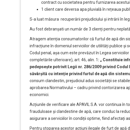
contract cu societatea pentru furnizarea acestui 
1 client care deversa apa pluvială în rețeaua publ
S-a luat măsura recuperării prejudiciului și intrării în leg
Au fost debranșati un număr de 3 clienți pentru neplat
Atragem atenția consumatorilor că furtul de apă din sis
infracțiune în domeniul serviciilor de utilități publice și
Codul penal, așa cum este prevăzut în Legea serviciilor c
completările ulterioare), art. 46, alin. 1
: „ Constituie inf
pedepsește potrivit Legii nr. 286/2009 privind Codul 
săvârșită cu intenție privind furtul de apă din sistem
consum clandestin, prejudiciul adus societății se stab
aprobarea Normativului – cadru privind contorizarea apei 
economici.
Acțiunile de verificare ale APAVIL S.A. vor continua în 
frauduloase și clandestine de apă, care conduc la reduc
asigurare a serviciilor în condiții optime, fiind afectați a
Pentru stoparea acestor acțiuni ilegale de furt de apă d