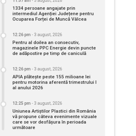
11:57 am
-
5 august, 2026
1334 persoane angajate prin
intermediul Agenției Județene pentru
Ocuparea Forței de Muncă Vâlcea
12:26 pm
-
3 august, 2026
Pentru al doilea an consecutiv,
magazinele PPC Energie devin puncte
de adăpostire pe timp de caniculă
12:26 pm
-
3 august, 2026
APIA plătește peste 155 milioane lei
pentru motorina aferentă trimestrului I
al anului 2026
12:25 pm
-
3 august, 2026
Uniunea Artiștilor Plastici din România
vă propune câteva evenimente vizuale
care se vor desfășura în perioada
următoare