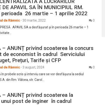
 CENTRALIZATĂ A LUCRĂRILOR
 DE APAVIL SA ÎN MUNICIPIUL RM.
 perioada 26 martie – 1 aprilie 2022
rul de Râmnic
-
30 martie, 2022
0
ESĂ APAVIL SA a desfăşurat şi în perioada 26 martie – 1
tivitate…
 – ANUNȚ privind scoaterea la concurs
t de economist în cadrul Serviciului
get, Prețuri, Tarife și CFP
rul de Râmnic
-
3 august, 2024
0
în probele scris şi interviu care se vor desfășura la sediul
 S.A. din Rm. Vâlcea, str. Carol…
 – ANUNȚ privind scoaterea la
unui post de inginer în cadrul