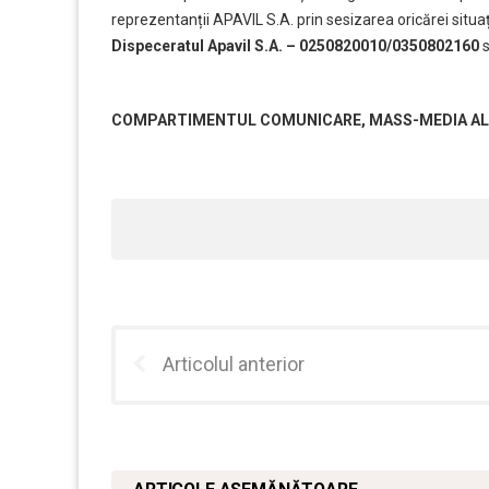
reprezentanții APAVIL S.A. prin sesizarea oricărei situații,
Dispeceratul Apavil S.A. – 0250820010/0350802160
s
COMPARTIMENTUL COMUNICARE, MASS-MEDIA AL S
Articolul anterior