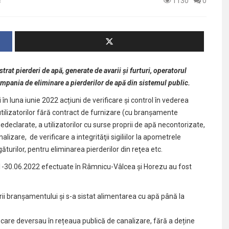
c
1130
0
trat pierderi de apă, generate de avarii și furturi, operatorul
campania de eliminare a pierderilor de apă din sistemul public.
 în luna iunie 2022 acțiuni de verificare şi control în vederea
utilizatorilor fără contract de furnizare (cu branșamente
nedeclarate, a utilizatorilor cu surse proprii de apă necontorizate,
zare, de verificare a integrităţii sigiliilor la apometrele
turilor, pentru eliminarea pierderilor din reţea etc.
a 01-30.06.2022 efectuate în Râmnicu-Vâlcea și Horezu au fost
ii branșamentului și s-a sistat alimentarea cu apă până la
, care deversau în rețeaua publică de canalizare, fără a deține