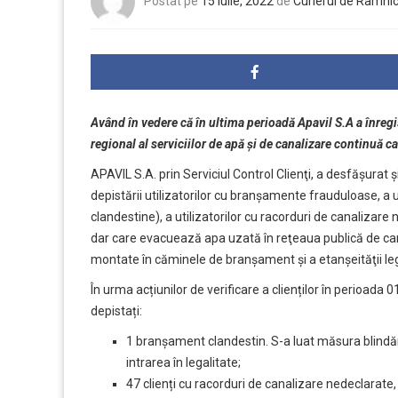
Postat pe
15 iulie, 2022
de
Curierul de Râmni
Având în vedere că în ultima perioadă Apavil S.A a înregis
regional al serviciilor de apă și de canalizare continuă 
APAVIL S.A. prin Serviciul Control Clienţi, a desfășurat și
depistării utilizatorilor cu branşamente frauduloase, a 
clandestine), a utilizatorilor cu racorduri de canalizare 
dar care evacuează apa uzată în reţeaua publică de canali
montate în căminele de branşament şi a etanşeităţii legă
În urma acțiunilor de verificare a clienților în perioad
depistați:
1 branșament clandestin. S-a luat măsura blindăr
intrarea în legalitate;
47 clienți cu racorduri de canalizare nedeclarate