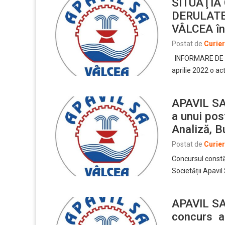
SITUAŢIA
DERULATE
VÂLCEA în
Postat de
Curie
INFORMARE DE PR
aprilie 2022 o ac
APAVIL SA
a unui pos
Analiză, Bu
Postat de
Curie
Concursul constă 
Societății Apavil
APAVIL SA
concurs a 