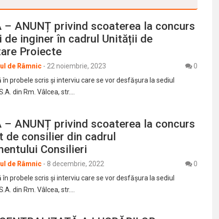
 – ANUNȚ privind scoaterea la concurs
 de inginer în cadrul Unității de
are Proiecte
rul de Râmnic
-
22 noiembrie, 2023
0
în probele scris şi interviu care se vor desfășura la sediul
S.A. din Rm. Vâlcea, str.…
 – ANUNȚ privind scoaterea la concurs
t de consilier din cadrul
ntului Consilieri
rul de Râmnic
-
8 decembrie, 2022
0
în probele scris şi interviu care se vor desfășura la sediul
S.A. din Rm. Vâlcea, str.…