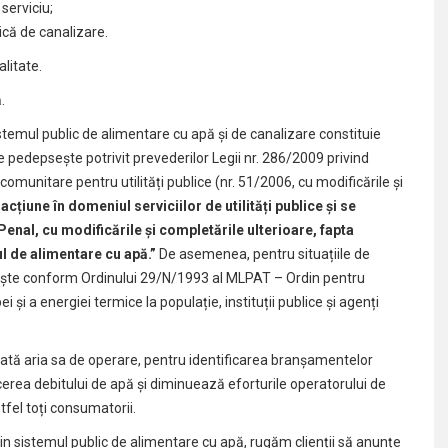
serviciu;
ică de canalizare.
alitate.
ă.
temul public de alimentare cu apă și de canalizare constituie
 se pedepsește potrivit prevederilor Legii nr. 286/2009 privind
omunitare pentru utilități publice (nr. 51/2006, cu modificările și
racțiune în domeniul serviciilor de utilități publice și se
Penal, cu modificările și completările ulterioare, fapta
ul de alimentare cu apă.”
De asemenea, pentru situațiile de
ilește conform Ordinului 29/N/1993 al MLPAT – Ordin pentru
și a energiei termice la populație, instituții publice și agenți
toată aria sa de operare, pentru identificarea branșamentelor
erea debitului de apă și diminuează eforturile operatorului de
stfel toți consumatorii.
in sistemul public de alimentare cu apă, rugăm clienții să anunțe