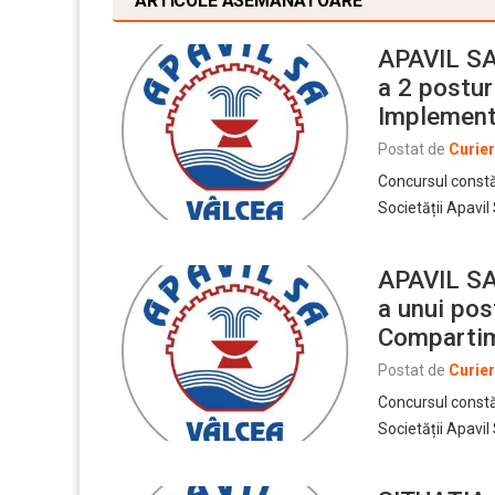
ARTICOLE ASEMĂNĂTOARE
APAVIL SA
a 2 posturi
Implement
Postat de
Curie
Concursul constă 
Societății Apavil 
APAVIL SA
a unui pos
Compartime
Postat de
Curie
Concursul constă 
Societății Apavil 