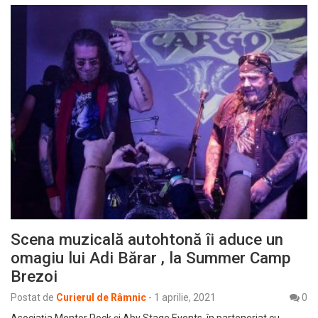
Scena muzicală autohtonă îi aduce un
omagiu lui Adi Bărar , la Summer Camp
Brezoi
Postat de
Curierul de Râmnic
-
1 aprilie, 2021
0
Asociația Mentor Rock și Aby Stage Events, în parteneriat cu