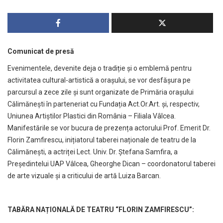
Comunicat de presă
Evenimentele, devenite deja o tradiție și o emblemă pentru
activitatea cultural-artistică a orașului, se vor desfășura pe
parcursul a zece zile și sunt organizate de Primăria orașului
Călimănești în parteneriat cu Fundația Act.Or.Art. și, respectiv,
Uniunea Artiștilor Plastici din România – Filiala Vâlcea.
Manifestările se vor bucura de prezența actorului Prof. Emerit Dr.
Florin Zamfirescu, inițiatorul taberei naționale de teatru de la
Călimănești, a actriței Lect. Univ. Dr. Ștefana Samfira, a
Președintelui UAP Vâlcea, Gheorghe Dican – coordonatorul taberei
de arte vizuale și a criticului de artă Luiza Barcan.
TABĂRA NAȚIONALĂ DE TEATRU “FLORIN ZAMFIRESCU”: