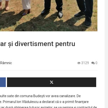
 dar și divertisment pentru
e Râmnic
3129
0
multe sate din comuna Budești vor avea canalizare. De
. Primarul Ion Vlădulescu a declarat că s-a primit finanțare
iar după obținerea tuturor avizelor, se va semna și contractul de