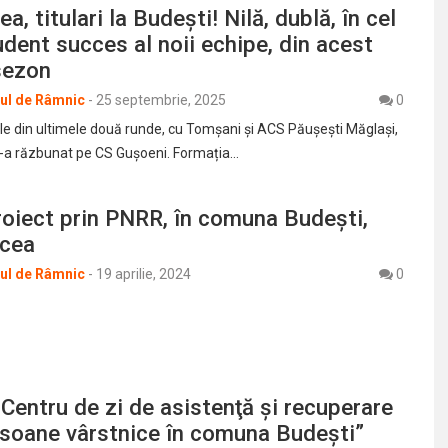
ea, titulari la Budești! Nilă, dublă, în cel
dent succes al noii echipe, din acest
sezon
rul de Râmnic
-
25 septembrie, 2025
0
le din ultimele două runde, cu Tomșani și ACS Păușești Măglași,
 s-a răzbunat pe CS Gușoeni. Formația…
oiect prin PNRR, în comuna Budeşti,
lcea
rul de Râmnic
-
19 aprilie, 2024
0
„Centru de zi de asistenţă şi recuperare
rsoane vârstnice în comuna Budeşti”