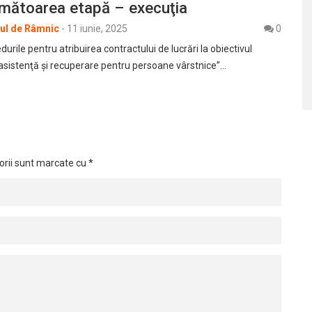
rmătoarea etapă – execuţia
rul de Râmnic
-
11 iunie, 2025
0
durile pentru atribuirea contractului de lucrări la obiectivul
 asistenţă şi recuperare pentru persoane vârstnice”…
orii sunt marcate cu
*