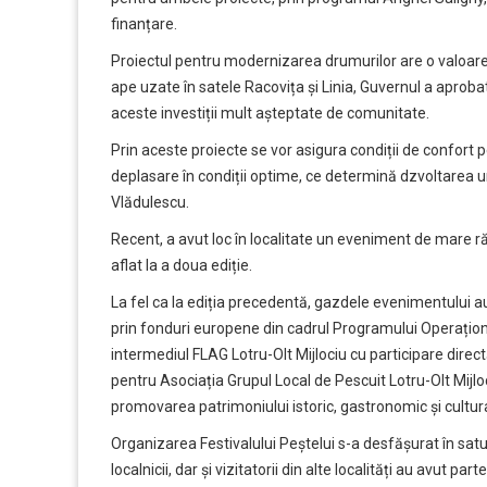
finanțare.
Proiectul pentru modernizarea drumurilor are o valoare de
ape uzate în satele Racovița și Linia, Guvernul a aproba
aceste investiții mult așteptate de comunitate.
Prin aceste proiecte se vor asigura condiții de confort 
deplasare în condiții optime, ce determină dzvoltarea un
Vlădulescu.
Recent, a avut loc în localitate un eveniment de mare răsu
aflat la a doua ediție.
La fel ca la ediția precedentă, gazdele evenimentului au
prin fonduri europene din cadrul Programului Operațion
intermediul FLAG Lotru-Olt Mijlociu cu participare dire
pentru Asociația Grupul Local de Pescuit Lotru-Olt Mijloc
promovarea patrimoniului istoric, gastronomic și cultura
Organizarea Festivalului Peștelui s-a desfășurat în sat
localnicii, dar și vizitatorii din alte localități au avut p