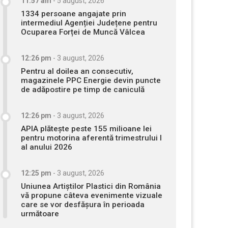
11:57 am
-
5 august, 2026
1334 persoane angajate prin
intermediul Agenției Județene pentru
Ocuparea Forței de Muncă Vâlcea
12:26 pm
-
3 august, 2026
Pentru al doilea an consecutiv,
magazinele PPC Energie devin puncte
de adăpostire pe timp de caniculă
12:26 pm
-
3 august, 2026
APIA plătește peste 155 milioane lei
pentru motorina aferentă trimestrului I
al anului 2026
12:25 pm
-
3 august, 2026
Uniunea Artiștilor Plastici din România
vă propune câteva evenimente vizuale
care se vor desfășura în perioada
următoare