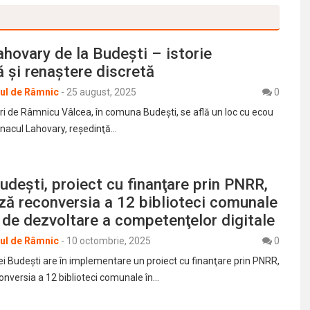
hovary de la Budeşti – istorie
 şi renaştere discretă
rul de Râmnic
-
25 august, 2025
0
tri de Râmnicu Vâlcea, în comuna Budeşti, se află un loc cu ecou
Conacul Lahovary, reşedinţă…
udeşti, proiect cu finanţare prin PNRR,
ză reconversia a 12 biblioteci comunale
 de dezvoltare a competenţelor digitale
rul de Râmnic
-
10 octombrie, 2025
0
 Budeşti are în implementare un proiect cu finanţare prin PNRR,
onversia a 12 biblioteci comunale în…