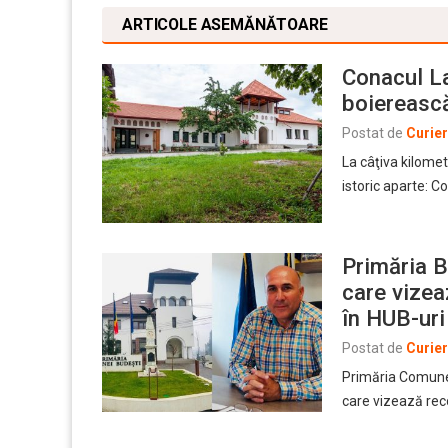
ARTICOLE ASEMĂNĂTOARE
Conacul La
boierească
Postat de
Curie
La câţiva kilome
istoric aparte: 
Primăria B
care vizea
în HUB-uri
Postat de
Curie
Primăria Comunei
care vizează rec