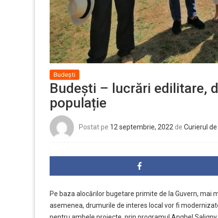
Budești
Budești – lucrări edilitare,
populație
Postat pe
12 septembrie, 2022
de
Curierul d
Pe baza alocărilor bugetare primite de la Guvern, mai 
asemenea, drumurile de interes local vor fi modernizate
pentru ambele proiecte, prin programul Anghel Saligny, 