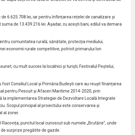
 6.625.708 lei, iar pentru înființarea rețelei de canalizare și
t suma de 13.439.216 lei. Așadar, cu acești bani, edilul va demara
pentru comunitatea rurală; sănătate, protecția mediului,
ei economii rurale competitive, potrivit primarului Ion
net, cu mult succes la localnici și turiști; Festivalul Peștelui,
 fost Consiliul Local și Primăria Budești care au reușit finanțarea
al pentru Pescuit și Afaceri Maritime 2014-2020, prin
ctă la implementarea Strategiei de Dezvoltare Locală Integrate
iu. Scopul principal al proiectului este conservarea și
l al zonei.
ul Racovița, punctul local cunoscut sub numele „Brutărie”, unde
arte de surprize pregătite de gazde.