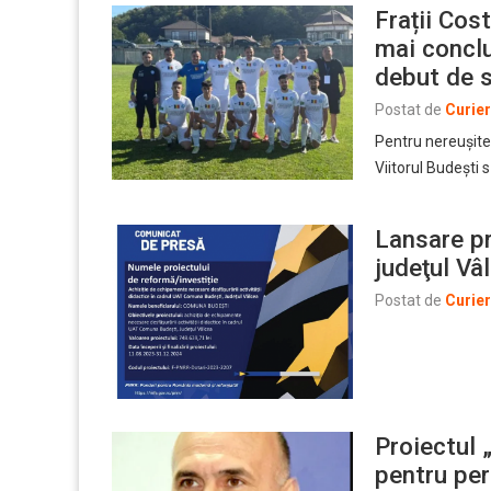
Frații Cost
mai conclu
debut de 
Postat de
Curie
Pentru nereușite
Viitorul Budești
Lansare pr
judeţul Vâ
Postat de
Curie
Proiectul 
pentru pe