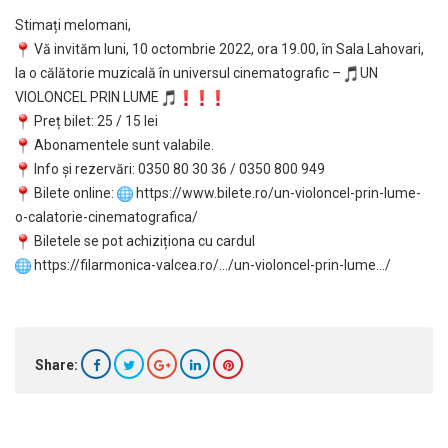
Stimați melomani,
Vă invităm luni, 10 octombrie 2022, ora 19.00, în Sala Lahovari,
la o călătorie muzicală în universul cinematografic –
UN
VIOLONCEL PRIN LUME
Preț bilet: 25 / 15 lei
Abonamentele sunt valabile.
Info și rezervări: 0350 80 30 36 / 0350 800 949
Bilete online:
https://www.bilete.ro/un-
violoncel-prin-lume-
o-
calatorie-cinematografica
/
Biletele se pot achiziționa cu cardul
https://filarmonica-valcea.ro/
…/un-violoncel-prin-lume…/
Share: