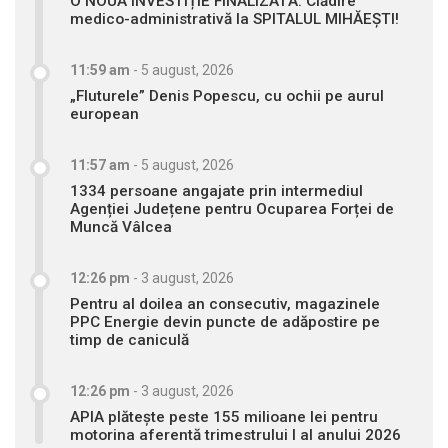
O NOUĂ INVESTIȚIE FINALIZATĂ: Clădire
medico-administrativă la SPITALUL MIHĂEȘTI!
11:59 am
-
5 august, 2026
„Fluturele” Denis Popescu, cu ochii pe aurul
european
11:57 am
-
5 august, 2026
1334 persoane angajate prin intermediul
Agenției Județene pentru Ocuparea Forței de
Muncă Vâlcea
12:26 pm
-
3 august, 2026
Pentru al doilea an consecutiv, magazinele
PPC Energie devin puncte de adăpostire pe
timp de caniculă
12:26 pm
-
3 august, 2026
APIA plătește peste 155 milioane lei pentru
motorina aferentă trimestrului I al anului 2026