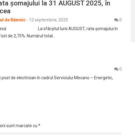
ata şomajului la 31 AUGUST 2025, în
lcea
rul de Râmnic
-
12 septembrie, 2025
0
presă La sfârşitul lunii AUGUST, rata şomajului în
 fost de 2,75%. Numărul total…
0
ost de electrician în cadrul Serviciului Mecano – Energetic,
orii sunt marcate cu
*