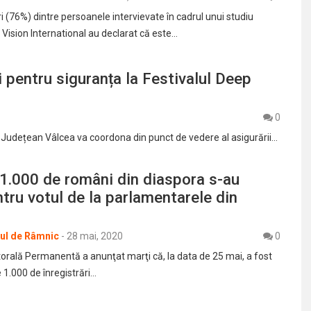
ri (76%) dintre persoanele intervievate în cadrul unui studiu
 Vision International au declarat că este…
 pentru siguranța la Festivalul Deep
0
mi Județean Vâlcea va coordona din punct de vedere al asigurării…
1.000 de români din diaspora s-au
ntru votul de la parlamentarele din
rul de Râmnic
-
28 mai, 2020
0
torală Permanentă a anunţat marţi că, la data de 25 mai, a fost
 1.000 de înregistrări…