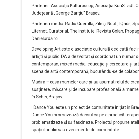
Partener: Asociația Kulturoscop, Asociația KunSTadt, C
Județeană „George Barițiu” Brașov.
Parteneri media: Radio Guerrilla, Zile și Nopți, IQads, S
Liternet, Curatorial, The Institute, Revista Golan, Propa
Danielurda.ro.
Developing Art
este o asociație culturală dedicată facilit
artiști și public. DA a dezvoltat și coordonat un număr de
contemporan, mixed media, educație și cercetare și arte
scena de artă contemporană, bucurându-se de colaborări
Madira
– casa mamelor care și-au asumat rolul de creat
susținere, mișcare și de incubare profesională a mamelor
în Schei, Brașov.
I Dance You
este un proiect de comunitate inițiat în Br
Dance You promovează dansul ca pe o practică terapeut
problematizeze și să fascineze. Proiectul propune atelie
spațiul public sau evenimente de comunitate.