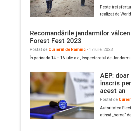
Peste trei sfertu
realizat de World
Recomandările jandarmilor vâlceni
Forest Fest 2023
Postat de
Curierul de Râmnic
-
17 iulie, 2023
În perioada 14 – 16 iulie a.c., Inspectoratul de Jandar
AEP: doar 
înscris pe
acest an
Postat de
Curie
Autoritatea Elec
atinsă „borna” de