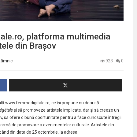
ale.ro, platforma multimedia
tele din Brașov
 Râmnic
923
0
ală
www.femmedigitale.ro
, ce își propune nu doar să
gétale
și să promoveze artistele implicate
,
dar și să creeze un
v, să ofere o bună oportunitate pentru a face cunoscute întregii
formă de promovare a evenimentelor culturale. Artistele din
cepând din data de 25 octombrie, la adresa