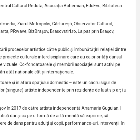
entrul Cultural Reduta, Asociația Bohemian, EduEvo, Biblioteca
potmedia, Ziarul Metropolis, Cărturești, Observator Cultural,
garta, PRwave, BizBrașov, Brasovstiri.ro, La pas prin Brașov,
ării proceselor artistice către public și îmbunătățirii relației dintre
 proiecte culturale interdisciplinare care au ca priorități dansul
 vizuale. Co-fondatoarele și membrii asociației sunt activi pe
 atât naționale cât și internaționale.
oare și în afara spațiului domestic – este un cadru sigur de
 (singure) artiste independente prin rezidențe de luat s p a ț i u
așov în 2017 de către artista independentă Anamaria Guguian. I
ică dar și ca pe o formă de artă menită să exprime, să
re de dans pentru adulți și copii, performance-uri, intervenții în