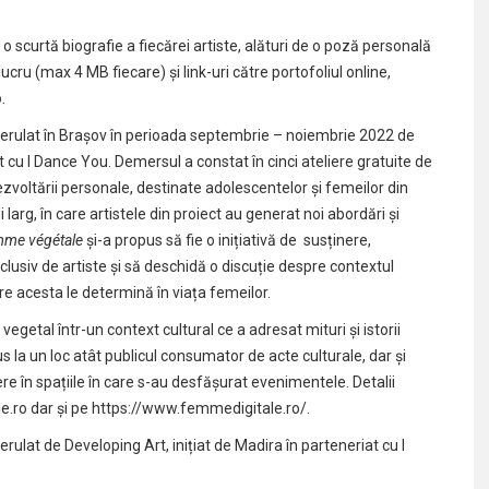
o scurtă biografie a fiecărei artiste, alături de o poză personală
lucru (max 4 MB fiecare) și link-uri către portofoliul online,
.
derulat în Brașov în perioada septembrie – noiembrie 2022 de
t cu I Dance You. Demersul a constat în cinci ateliere gratuite de
zvoltării personale, destinate adolescentelor și femeilor din
larg, în care artistele din proiect au generat noi abordări și
me végétale
și-a propus să fie o inițiativă de susținere,
lusiv de artiste și să deschidă o discuție despre contextul
are acesta le determină în viața femeilor.
i vegetal într-un context cultural ce a adresat mituri și istorii
us la un loc atât publicul consumator de acte culturale, dar și
trecere în spațiile în care s-au desfășurat evenimentele. Detalii
e.ro
dar și pe
https://www.femmedigitale.ro/
.
rulat de Developing Art, inițiat de Madira în parteneriat cu I