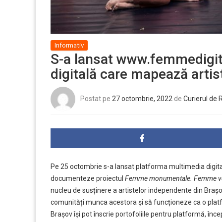
Informativ
S-a lansat www.femmedigit
digitală care mapează artis
Postat pe
27 octombrie, 2022
de
Curierul de
Pe 25 octombrie s-a lansat platforma multimedia digit
documenteze proiectul
Femme monumentale. Femme vé
nucleu de susținere a artistelor independente din Brașo
comunități munca acestora și să funcționeze ca o plat
Brașov își pot înscrie portofoliile pentru platformă, în