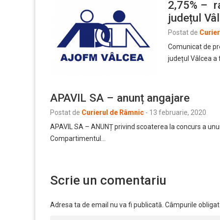
2,75% – r
județul Vâ
Postat de
Curie
Comunicat de 
județul Vâlcea a
APAVIL SA – anunț angajare
Postat de
Curierul de Râmnic
-
13 februarie, 2020
APAVIL SA – ANUNȚ privind scoaterea la concurs a unui p
Compartimentul…
Scrie un comentariu
Adresa ta de email nu va fi publicată.
Câmpurile obligat