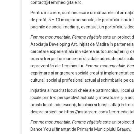
contact@femmedigitale.ro
.
Pentru înscriere, sunt necesare următoarele informații: 
de profil , 5 – 10 imagini personale, de portofoliu sau în 
paginile de social media și, eventual, un portofoliu video
Femme monumentale. Femme végétale
este un proiect 
Asociația Developing Art, inițiat de Madira în parteneria
cercetare experiențială în vederea autocunoașterii și de
oraș și trei performance-uri stradale adresate publicului 
reprezentări ale femininului.
Femme monumentale. Fem
exprimare și angrenare socială creat și implementat exc
cultural, social și profesional actual și schimbările pe c
Inițiativa a încadrat locuri cheie ale patrimoniului local ș
locale printr-o perspectivă actuală și inovatoare și a ad
artiștii locali, adolescenți, localnici și turiștii aflați în 
despre proiect pe
https://instagram.com/femmedigital
Femme monumentale. Femme végétale
este un proiect de
Dance You și finanțat de Primăria Municipiului Brașov.