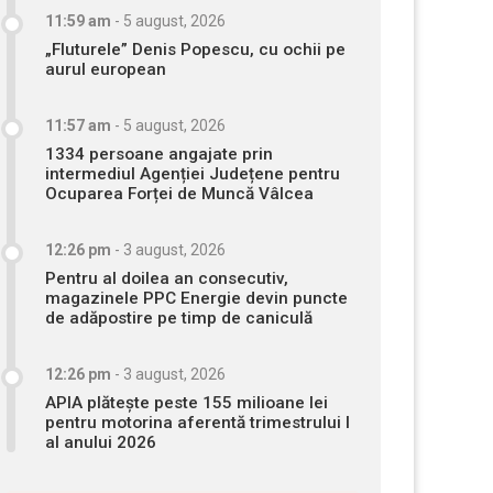
11:59 am
-
5 august, 2026
„Fluturele” Denis Popescu, cu ochii pe
aurul european
11:57 am
-
5 august, 2026
1334 persoane angajate prin
intermediul Agenției Județene pentru
Ocuparea Forței de Muncă Vâlcea
12:26 pm
-
3 august, 2026
Pentru al doilea an consecutiv,
magazinele PPC Energie devin puncte
de adăpostire pe timp de caniculă
12:26 pm
-
3 august, 2026
APIA plătește peste 155 milioane lei
pentru motorina aferentă trimestrului I
al anului 2026