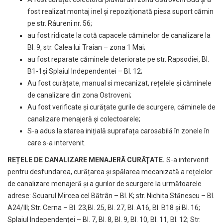
fost realizat montaj inel și repoziționată piesa suport cămin
pe str. Râureni nr. 56;
au fost ridicate la cotă capacele căminelor de canalizare la
Bl. 9, str. Calea lui Traian – zona 1 Mai;
au fost reparate căminele deteriorate pe str. Rapsodiei, Bl.
B1-1și Splaiul Independentei – Bl. 12;
Au fost curățate, manual si mecanizat, rețelele și căminele
de canalizare din zona Ostroveni;
Au fost verificate și curățate gurile de scurgere, căminele de
canalizare menajeră și colectoarele;
S-a adus la starea inițială suprafața carosabilă în zonele în
care s-a intervenit.
REȚELE DE CANALIZARE MENAJERĂ CURĂŢATE.
S-a intervenit
pentru desfundarea, curățarea și spălarea mecanizată a rețelelor
de canalizare menajeră și a gurilor de scurgere la următoarele
adrese: Scuarul Mircea cel Bătrân – Bl. K; str. Nichita Stănescu – Bl.
A24/III; Str. Cerna – Bl. 23,Bl. 25, Bl. 27, Bl. A16, Bl. B18 și Bl. 16;
Splaiul Independenței – Bl. 7, Bl. 8, Bl. 9, Bl. 10, Bl. 11, Bl. 12; Str.