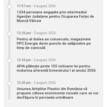
11:57 am
-
5 august, 2026
1334 persoane angajate prin intermediul
Agenției Județene pentru Ocuparea Forței de
Muncă Vâlcea
12:26 pm
-
3 august, 2026
Pentru al doilea an consecutiv, magazinele
PPC Energie devin puncte de adăpostire pe
timp de caniculă
12:26 pm
-
3 august, 2026
APIA plătește peste 155 milioane lei pentru
motorina aferentă trimestrului I al anului 2026
12:25 pm
-
3 august, 2026
Uniunea Artiștilor Plastici din România vă
propune câteva evenimente vizuale care se vor
desfășura în perioada următoare