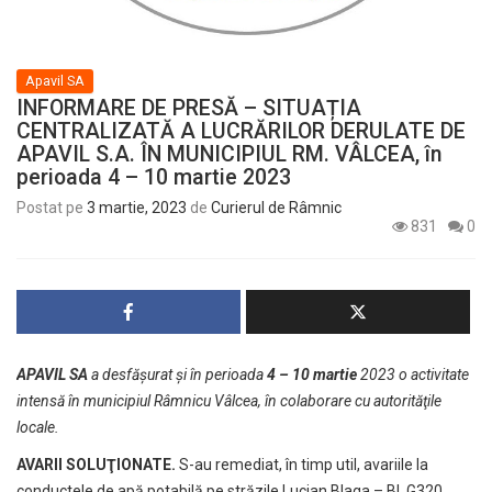
Apavil SA
INFORMARE DE PRESĂ – SITUAȚIA
CENTRALIZATĂ A LUCRĂRILOR DERULATE DE
APAVIL S.A. ÎN MUNICIPIUL RM. VÂLCEA, în
perioada 4 – 10 martie 2023
Postat pe
3 martie, 2023
de
Curierul de Râmnic
831
0
APAVIL SA
a desfăşurat şi în perioada
4 – 10 martie
2023 o activitate
intensă în municipiul Râmnicu Vâlcea, în colaborare cu autorităţile
locale.
AVARII SOLUŢIONATE.
S-au remediat, în timp util, avariile la
conductele de apă potabilă pe străzile Lucian Blaga – Bl. G320,