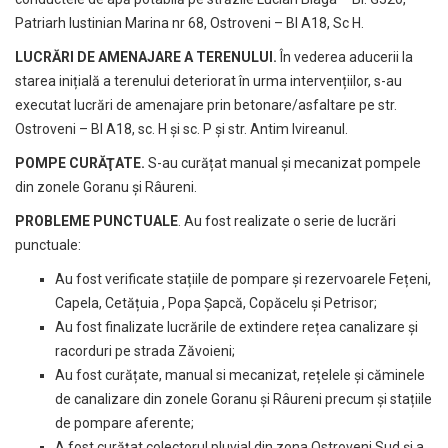
Patriarh Iustinian Marina nr 68, Ostroveni – Bl A18, Sc H.
LUCRĂRI DE AMENAJARE A TERENULUI.
În vederea aducerii la
starea inițială a terenului deteriorat în urma intervențiilor, s-au
executat lucrări de amenajare prin betonare/asfaltare pe str.
Ostroveni – Bl A18, sc. H și sc. P și str. Antim Ivireanul.
POMPE CURĂŢATE.
S-au curățat manual și mecanizat pompele
din zonele Goranu și Râureni.
PROBLEME PUNCTUALE
. Au fost realizate o serie de lucrări
punctuale:
Au fost verificate stațiile de pompare și rezervoarele Fețeni,
Capela, Cetățuia , Popa Șapcă, Copăcelu și Petrisor;
Au fost finalizate lucrările de extindere rețea canalizare și
racorduri pe strada Zăvoieni;
Au fost curățate, manual si mecanizat, rețelele și căminele
de canalizare din zonele Goranu și Râureni precum și stațiile
de pompare aferente;
A fost curățat colectorul pluvial din zona Ostroveni Sud și a