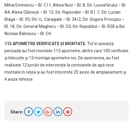
Mihai Eminescu – Bl. C11; Aleea Nuci – Bl. 8; Str. Luceafărului – Bl.
A4; Aleea Olănești – Bl. 12; Str. Rapsodiei – Bl. B1-1; Str. Lucian
Blaga – Bl. 93; Str. I.L. Caragiale – Bl. 34/2; Str. Grigore Procopiu –
Bl. 18; Str. General Magheru – Bl. S3; Str. Republicii – Bl. R28 și Bd.
Nicolae Bălcescu – Bl. O4.
113
APOMETRE VERIFICATE ŞI MONTATE.
Tot în această
perioadă au fost montate 113 apometre, dintre care 100 verificate
și înlocuite și 13 montaje apometre noi. De asemenea, au fost
realizate 12 lucrări de intervenție la contoarele de apă rece
montate în rețea și au fost întocmite 20 avize de amplasament și
4 avize tehnice.
Share: