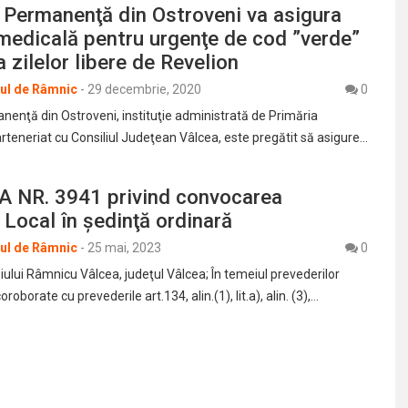
 Permanenţă din Ostroveni va asigura
medicală pentru urgenţe de cod ”verde”
a zilelor libere de Revelion
rul de Râmnic
-
29 decembrie, 2020
0
nenţă din Ostroveni, instituţie administrată de Primăria
arteneriat cu Consiliul Judeţean Vâlcea, este pregătit să asigure…
A NR. 3941 privind convocarea
i Local în şedinţă ordinară
rul de Râmnic
-
25 mai, 2023
0
ului Râmnicu Vâlcea, judeţul Vâlcea; În temeiul prevederilor
coroborate cu prevederile art.134, alin.(1), lit.a), alin. (3),…