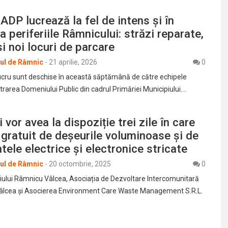
ADP lucrează la fel de intens și în
la periferiile Râmnicului: străzi reparate,
și noi locuri de parcare
rul de Râmnic
-
21 aprilie, 2026
0
 lucru sunt deschise în această săptămână de către echipele
trarea Domeniului Public din cadrul Primăriei Municipiului.…
vor avea la dispoziție trei zile în care
gratuit de deșeurile voluminoase și de
ele electrice și electronice stricate
rul de Râmnic
-
20 octombrie, 2025
0
iului Râmnicu Vâlcea, Asociația de Dezvoltare Intercomunitară
Vâlcea și Asocierea Environment Care Waste Management S.R.L.