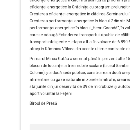
eficienței energetice la Grădinița cu program prelungit nr
Creșterea eficienței energetice în clădirea Seminarului 
Creșterea performanței energetice în blocul 7 din str. M
performanței energetice în blocul „Henri Coandă”, în va
care se adaugă Extinderea transportului public de călăto
transport inteligente – etapa a II-a, în valoare de 6.89
atrași în Râmnicu Vâlcea din aceste ultime contracte de
Primarul Mircia Gutău a semnat până în prezent alte 15
blocuri de locuințe, a trei imobile școlare (Liceul Sanita
Colonie) și a două sedii publice, construirea a două creș
alimentare cu gaze naturale în zonele limitrofe, creare
stațiunile din jur deservită de 39 de microbuze și autob
aport voluntar la Fețeni.
Biroul de Presă