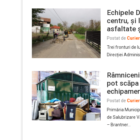
Echipele D
centru, și 
asfaltate 
Postat de
Curie
Trei fronturi de
Direcției Adminis
Râmnicenii 
pot scăpa 
echipament
Postat de
Curie
Primăria Municip
de Salubrizare 
– Brantner…