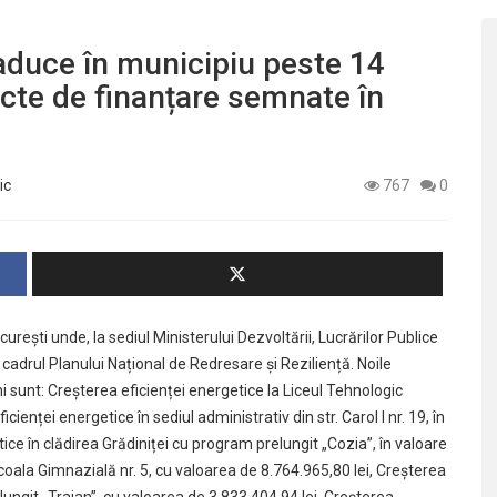
aduce în municipiu peste 14
cte de finanțare semnate în
ic
767
0
urești unde, la sediul Ministerului Dezvoltării, Lucrărilor Publice
 cadrul Planului Național de Redresare și Reziliență. Noile
ni sunt: Creșterea eficienței energetice la Liceul Tehnologic
cienței energetice în sediul administrativ din str. Carol I nr. 19, în
ice în clădirea Grădiniței cu program prelungit „Cozia”, în valoare
Școala Gimnazială nr. 5, cu valoarea de 8.764.965,80 lei, Creșterea
elungit „Traian”, cu valoarea de 3.833.404,94 lei, Creșterea