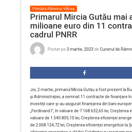
Primăria Râmnicu Vâlcea
Primarul Mircia Gutău mai 
milioane euro din 11 contra
cadrul PNRR
Postat pe
3 martie, 2023
de
Curierul de Râmn
Joi, 2 martie, primarul Mircia Gutău a fost prezent la Buc
și Administrației, a semnat 11 contracte de finanțare în
investiții care și-au asigurat finanțarea din bani europe
„Ferdinand I”, în valoare de 7.168.632,65 lei, Creșterea efi
valoare de 1.540.805,10 lei, Creșterea eficienței energet
de 2.068.124,72 lei, Creșterea eficienței energetice la 
eficienței energetice a clădirii Grădiniței cu program pr