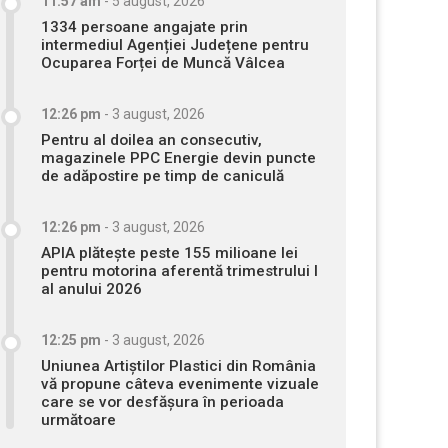
11:57 am
-
5 august, 2026
1334 persoane angajate prin
intermediul Agenției Județene pentru
Ocuparea Forței de Muncă Vâlcea
12:26 pm
-
3 august, 2026
Pentru al doilea an consecutiv,
magazinele PPC Energie devin puncte
de adăpostire pe timp de caniculă
12:26 pm
-
3 august, 2026
APIA plătește peste 155 milioane lei
pentru motorina aferentă trimestrului I
al anului 2026
12:25 pm
-
3 august, 2026
Uniunea Artiștilor Plastici din România
vă propune câteva evenimente vizuale
care se vor desfășura în perioada
următoare