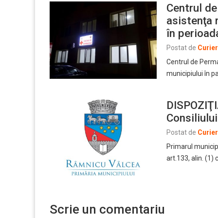
Centrul de
asistenţa 
în perioad
Postat de
Curie
Centrul de Perma
municipiului în p
DISPOZIŢI
Consiliulu
Postat de
Curie
Primarul municipi
art.133, alin. (1) 
Scrie un comentariu