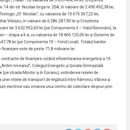
. 14 din str. Nicolae Iorga nr. 20A, în valoare de 2.490.492,38 lei,
Teologic „Sf. Nicolae”, cu valoarea de 10.675.367,22 lei,
ihai Viteazu, în valoare de 6.286.287,90 lei și Creșterea
loare de 3.632.952,60 lei (pe Componenta 5 – Valul Renovării), la
ri – etapa a II-a, cu valoarea de 18.460.125,00 lei și Sisteme de
0.647,78 lei (pe Componenta 10 – Fond Local). Totalul banilor
 finanțare este de peste 71,8 milioane lei.
 contracte de finanțare vizând eficientizarea energetică a 10
r „Antim Ivireanul”, Colegiul Energetic și Școala Gimnazială
e (pe strada Morilor și în Goranu), extinderea rețelei de
a unei rețele de transport de legătură între Râmnicu Vâlcea și
uze electrice sau crearea unui centru de colectare deșeuri prin