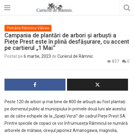
Primăria Râmnicu Vâlcea
Campania de plantări de arbori și arbuști a
Piețe Prest este în plină desfășurare, cu accent
pe cartierul „1 Mai”
Postat pe
6 martie, 2023
de
Curierul de Râmnic
837
0
Peste 120 de arbori și mai bine de 800 de arbuști au fost plantați
pe domeniul public al municipiului în primele două luni ale acestui
an de către echipele de la „Spații Verzi” din cadrul Piețe Prest SA.
Printre speciile de copaci ce vor înfrumuseța Râmnicul se numără
arborele de mătase, cireșul japonez Amanogawa, magnolia,