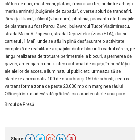
alături de nuci, mesteceni, platani, frasini sau tei, iar dintre arbuști
merită amintiți „bulgărele de zăpadă”, diverse soiuri de trandafiri,
lămâița, liliacul, călinul (viburnum), photinia, piracanta etc. Locațiile
de plantare au fost Parcul Zăvoi, bulevardul Tudor Vladimirescu,
strada Maior V. Popescu, strada Depozitelor (zona ETA), dar și
cartierul „1 Mai”, unde se află în plină desfășurare o activitate
complexă de reabilitare a spațiilor dintre blocuri în cadrul căreia, pe
lângă realizarea de trotuare perimetrale la blocuri, așternerea de
gazon, amenajarea unui sistem automat de irigații, îmbunătățiri
ale aleilor de acces, a iluminatului public etc. urmează să se
planteze aproximativ 100 de noi arbori și 150 de arbuști, ceea ce
va transforma zona de peste 20.000 mp din marginea râului
Olănești într-o adevărată grădină, cu caracteristicile unui parc.
Biroul de Presă
Share: