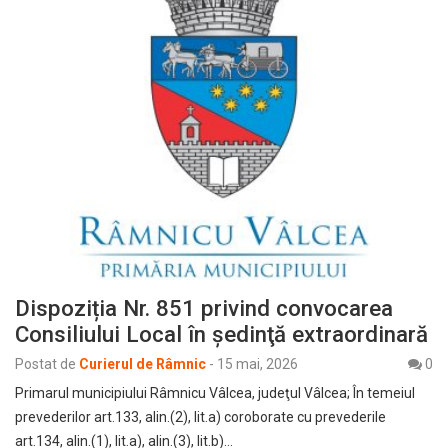
Dispoziția Nr. 851 privind convocarea
Consiliului Local în şedinţă extraordinară
Postat de
Curierul de Râmnic
-
15 mai, 2026
0
Primarul municipiului Râmnicu Vâlcea, judeţul Vâlcea; În temeiul
prevederilor art.133, alin.(2), lit.a) coroborate cu prevederile
art.134, alin.(1), lit.a), alin.(3), lit.b)…