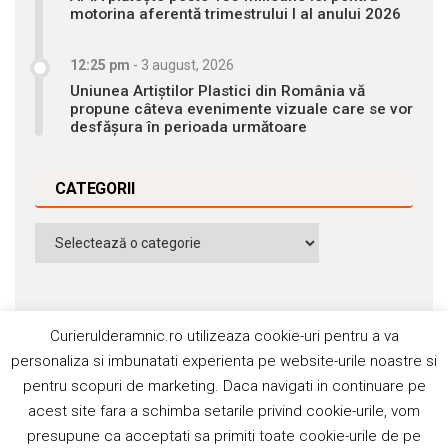
motorina aferentă trimestrului I al anului 2026
12:25 pm
-
3 august, 2026
Uniunea Artiștilor Plastici din România vă
propune câteva evenimente vizuale care se vor
desfășura în perioada următoare
CATEGORII
Categorii
Curierulderamnic.ro utilizeaza cookie-uri pentru a va
personaliza si imbunatati experienta pe website-urile noastre si
pentru scopuri de marketing. Daca navigati in continuare pe
Contact
Publicitate
Abonamente
acest site fara a schimba setarile privind cookie-urile, vom
Politica de cookie
Termeni si condiţii
presupune ca acceptati sa primiti toate cookie-urile de pe