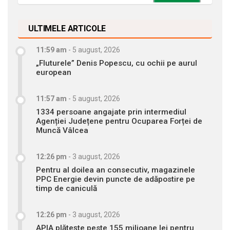
ULTIMELE ARTICOLE
11:59 am
-
5 august, 2026
„Fluturele” Denis Popescu, cu ochii pe aurul
european
11:57 am
-
5 august, 2026
1334 persoane angajate prin intermediul
Agenției Județene pentru Ocuparea Forței de
Muncă Vâlcea
12:26 pm
-
3 august, 2026
Pentru al doilea an consecutiv, magazinele
PPC Energie devin puncte de adăpostire pe
timp de caniculă
12:26 pm
-
3 august, 2026
APIA plătește peste 155 milioane lei pentru