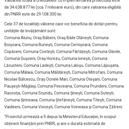
Valoarea totală a cheltuielilor cu implementarea proiectului este
de 34.638.877 lei (cca 7 milioane euro), din care valoarea eligibilă
din PNRR este de 29.108.300 lei.
Cele 37 de localități vâlcene care vor beneficia de dotări pentru
unitățile de învățământ sunt:
Comuna Alunu, Oraș Băbeni, Oraș Băile Olănești, Comuna
Boișoara, Comuna Bunești, Comuna Cernișoara, Comuna
Copăceni, Comuna Costești, Comuna Fârtățești, Comuna Glăvile,
Comuna Gușoeni, Oraș Horezu, Comuna Ionești, Comuna
Lăcusteni, Comuna Lădești, Comuna Laloșu, Comuna Lăpușata,
Comuna Mălaia, Comuna Măldărești, Comuna Mitrofani, Comuna
Nicolae Bălcescu, Oraș Ocnele Mari, Comuna Oteșani, Comuna
Paușești-Măglași, Comuna Pesceana, Comuna Prundeni, Comuna
Racovița, Comuna Scundu, Comuna Șinești, Comuna Sutești,
Comuna Șirineasa, Comuna Ștefănești, Comuna Titești, Comuna
Vaideeni, Comuna Voicești, Comuna Voineasa și Comuna Zătreni.
“Proiectul urmează a fi depus la Ministerul Educației, în scopul
obținerii finanțării prin PNRR, și are o durată estimată de