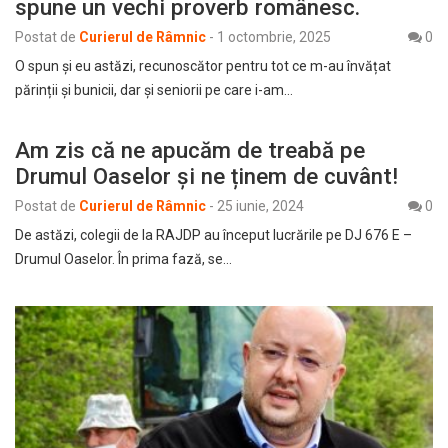
spune un vechi proverb românesc.
Postat de
Curierul de Râmnic
-
1 octombrie, 2025
0
O spun și eu astăzi, recunoscător pentru tot ce m-au învățat
părinții și bunicii, dar și seniorii pe care i-am…
Am zis că ne apucăm de treabă pe
Drumul Oaselor și ne ținem de cuvânt!
Postat de
Curierul de Râmnic
-
25 iunie, 2024
0
De astăzi, colegii de la RAJDP au început lucrările pe DJ 676 E –
Drumul Oaselor. În prima fază, se…