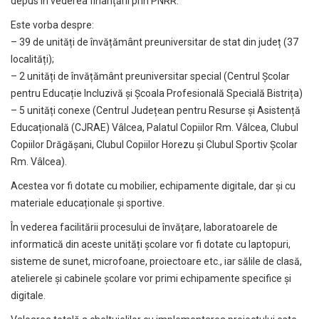
depus în vederea finanțării prin PNRR.
Este vorba despre:
– 39 de unități de învățământ preuniversitar de stat din județ (37
localități);
– 2 unități de învățământ preuniversitar special (Centrul Școlar
pentru Educație Incluzivă și Școala Profesională Specială Bistrița)
– 5 unități conexe (Centrul Județean pentru Resurse şi Asistență
Educațională (CJRAE) Vâlcea, Palatul Copiilor Rm. Vâlcea, Clubul
Copiilor Drăgășani, Clubul Copiilor Horezu și Clubul Sportiv Școlar
Rm. Vâlcea).
Acestea vor fi dotate cu mobilier, echipamente digitale, dar și cu
materiale educaționale și sportive.
În vederea facilitării procesului de învățare, laboratoarele de
informatică din aceste unități școlare vor fi dotate cu laptopuri,
sisteme de sunet, microfoane, proiectoare etc., iar sălile de clasă,
atelierele și cabinele școlare vor primi echipamente specifice și
digitale.