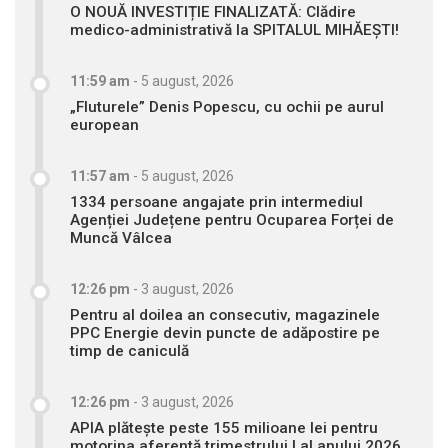
O NOUĂ INVESTIȚIE FINALIZATĂ: Clădire
medico-administrativă la SPITALUL MIHĂEȘTI!
11:59 am
-
5 august, 2026
„Fluturele” Denis Popescu, cu ochii pe aurul
european
11:57 am
-
5 august, 2026
1334 persoane angajate prin intermediul
Agenției Județene pentru Ocuparea Forței de
Muncă Vâlcea
12:26 pm
-
3 august, 2026
Pentru al doilea an consecutiv, magazinele
PPC Energie devin puncte de adăpostire pe
timp de caniculă
12:26 pm
-
3 august, 2026
APIA plătește peste 155 milioane lei pentru
motorina aferentă trimestrului I al anului 2026