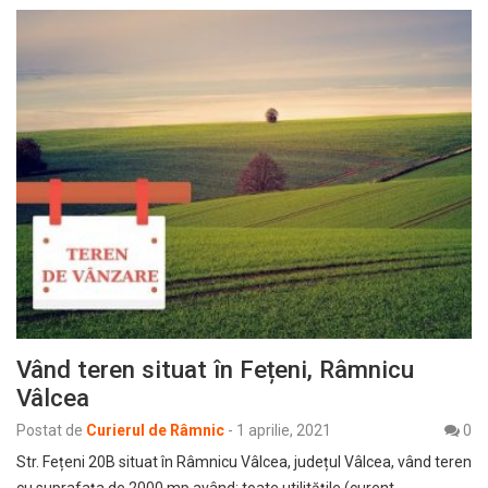
Vând teren situat în Fețeni, Râmnicu
Vâlcea
Postat de
Curierul de Râmnic
-
1 aprilie, 2021
0
Str. Fețeni 20B situat în Râmnicu Vâlcea, județul Vâlcea, vând teren
cu suprafața de 2000 mp având: toate utilitățile (curent,…