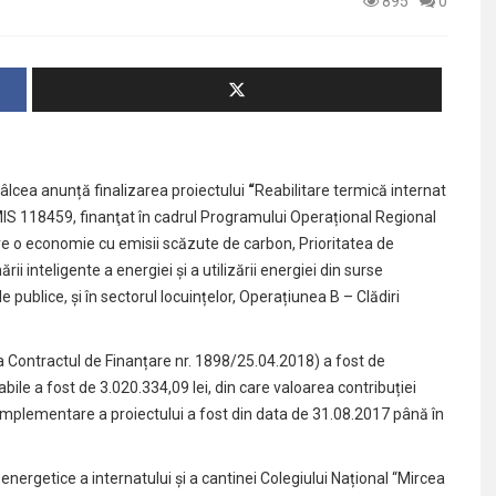
895
0
âlcea anunță finalizarea proiectului
“
Reabilitare termică internat
SMIS 118459, finanţat în cadrul Programului Operațional Regional
ătre o economie cu emisii scăzute de carbon, Prioritatea de
ării inteligente a energiei și a utilizării energiei din surse
ile publice, și în sectorul locuințelor, Operațiunea B – Clădiri
3 la Contractul de Finanțare nr. 1898/25.04.2018) a fost de
bile a fost de 3.020.334,09 lei, din care valoarea contribuției
implementare a proiectului a fost din data de 31.08.2017 până în
 energetice a internatului și a cantinei Colegiului Național “Mircea