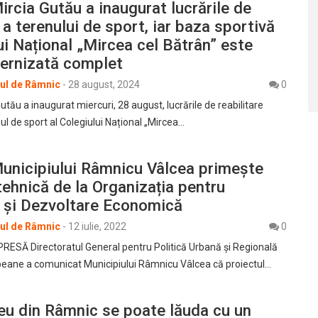
ircia Gutău a inaugurat lucrările de
e a terenului de sport, iar baza sportivă
ui Național „Mircea cel Bătrân” este
rnizată complet
rul de Râmnic
-
28 august, 2024
0
utău a inaugurat miercuri, 28 august, lucrările de reabilitare
nul de sport al Colegiului Național „Mircea…
unicipiului Râmnicu Vâlcea primește
tehnică de la Organizația pentru
 și Dezvoltare Economică
rul de Râmnic
-
12 iulie, 2022
0
ESĂ Directoratul General pentru Politică Urbană și Regională
peane a comunicat Municipiului Râmnicu Vâlcea că proiectul…
ceu din Râmnic se poate lăuda cu un