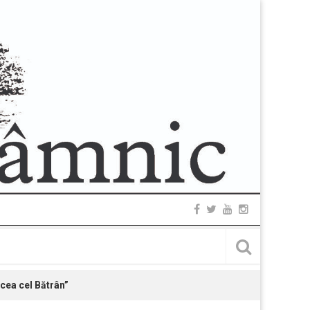
rcea cel Bătrân”