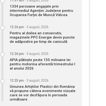
11:57 am
-
5 august, 2026
1334 persoane angajate prin
intermediul Agenției Județene pentru
Ocuparea Forței de Muncă Vâlcea
12:26 pm
-
3 august, 2026
Pentru al doilea an consecutiv,
magazinele PPC Energie devin puncte
de adăpostire pe timp de caniculă
12:26 pm
-
3 august, 2026
APIA plătește peste 155 milioane lei
pentru motorina aferentă trimestrului I
al anului 2026
12:25 pm
-
3 august, 2026
Uniunea Artiștilor Plastici din România
vă propune câteva evenimente vizuale
care se vor desfășura în perioada
următoare