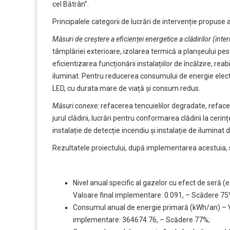
cel Bătrân”.
Principalele categorii de lucrări de intervenție propuse 
Măsuri de creștere a eficienței energetice a clădirilor (inter
tâmplăriei exterioare, izolarea termică a planșeului pes
eficientizarea funcționării instalațiilor de încălzire, rea
iluminat. Pentru reducerea consumului de energie electr
LED, cu durata mare de viață și consum redus.
Măsuri conexe:
refacerea tencuielilor degradate, refacer
jurul clădirii, lucrări pentru conformarea clădirii la cerinț
instalație de detecție incendiu și instalație de iluminat 
Rezultatele proiectului, după implementarea acestuia, 
Nivel anual specific al gazelor cu efect de seră
Valoare final implementare: 0.091, – Scădere 75
Consumul anual de energie primară (kWh/an) – V
implementare: 364674.76, – Scădere 77%;