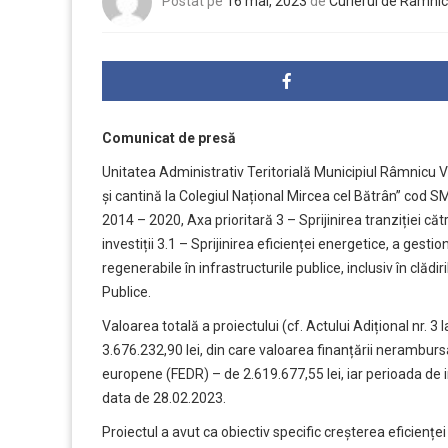
Postat pe
16 mai, 2023
de
Curierul de Râmnic
Comunicat de presă
Unitatea Administrativ Teritorială Municipiul Râmnicu V
și cantină la Colegiul Național Mircea cel Bătrân” cod 
2014 – 2020, Axa prioritară 3 – Sprijinirea tranziției c
investiții 3.1 – Sprijinirea eficienței energetice, a gestion
regenerabile în infrastructurile publice, inclusiv în clădir
Publice.
Valoarea totală a proiectului (cf. Actului Adițional nr. 
3.676.232,90 lei, din care valoarea finanțării nerambursa
europene (FEDR) – de 2.619.677,55 lei, iar perioada de 
data de 28.02.2023.
Proiectul a avut ca obiectiv specific creșterea eficienței