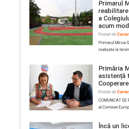
Primarul M
reabilitar
a Colegiul
acum mode
Postat de
Curie
Primarul Mircia G
realizate la tere
Primăria M
asistență 
Cooperare
Postat de
Curie
COMUNICAT DE PR
al Comisiei Euro
Încă un li