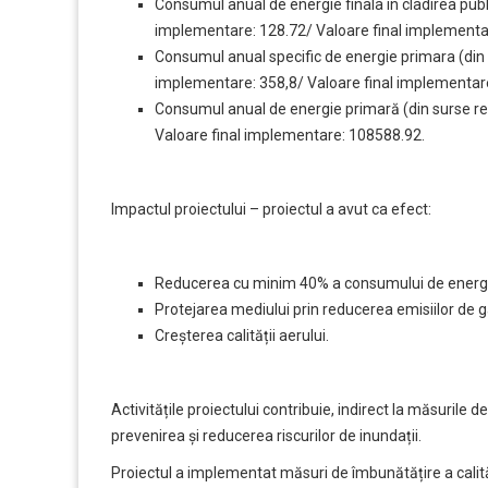
Consumul anual de energie finala în cladirea publ
implementare: 128.72/ Valoare final implementa
Consumul anual specific de energie primara (din
implementare: 358,8/ Valoare final implementar
Consumul anual de energie primară (din surse re
Valoare final implementare: 108588.92.
Impactul proiectului – proiectul a avut ca efect:
Reducerea cu minim 40% a consumului de energ
Protejarea mediului prin reducerea emisiilor de g
Creșterea calității aerului.
Activitățile proiectului contribuie, indirect la măsurile d
prevenirea și reducerea riscurilor de inundații.
Proiectul a implementat măsuri de îmbunătățire a calităț