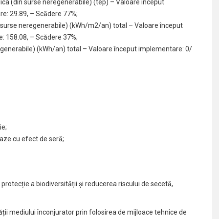
ica (din surse neregenerabile) (tep) – Valoare început
re: 29.89, – Scădere 77%;
 surse neregenerabile) (kWh/m2/an) total – Valoare început
e: 158.08, – Scădere 37%;
generabile) (kWh/an) total – Valoare început implementare: 0/
ie;
aze cu efect de seră;
e protecție a biodiversității și reducerea riscului de secetă,
ii mediului înconjurator prin folosirea de mijloace tehnice de