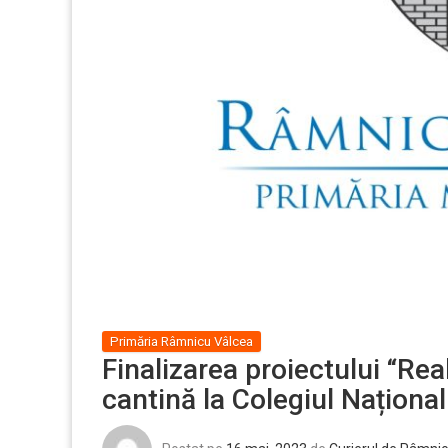
Primăria Râmnicu Vâlcea
Finalizarea proiectului “Reab
cantină la Colegiul Naționa