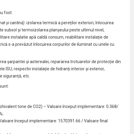
au fost:
nat și cantină)
: izolarea termică a pereților exteriori, înlocuirea
te subsol și termoizolarea planșeului peste ultimul nivel,
bilitare instalatie apă caldă consum, reabilitare instalație de
ică s-a prevăzut înlocuirea corpurilor de iluminat cu unele cu
ea șarpantei și asterealei, repararea trotuarelor de protecție din
ele ISU, respectiv instalație de hidranți interior și exterior,
de siguranță, etc.
sunt:
 (echivalent tone de CO2) – Valoare început implementare: 0.368/
%;
aloare început implementare: 1570391.66 / Valoare final