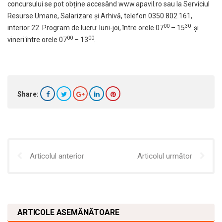
concursului se pot obține accesând
www.apavil.ro
sau la Serviciul
Resurse Umane, Salarizare și Arhivă, telefon 0350 802 161,
00
30
interior 22. Program de lucru: luni-joi, între orele 07
– 15
și
00
00
vineri între orele 07
– 13
.
Share:
Articolul anterior
Articolul următor
ARTICOLE ASEMĂNĂTOARE