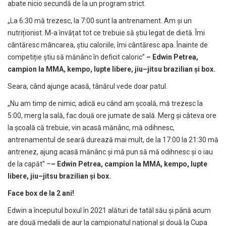
abate nicio secundă de la un program strict.
„La 6:30 mă trezesc, la 7:00 sunt la antrenament. Am și un
nutriționist. M-a învățat tot ce trebuie să știu legat de dietă. Îmi
cântăresc mâncarea, știu caloriile, îmi cântăresc apa. Înainte de
competiție știu să mănânc în deficit caloric”
–
Edwin Petrea,
campion la MMA, kempo, lupte libere, jiu
–
jitsu brazilian
și box.
Seara, când ajunge acasă, tânărul vede doar patul.
„Nu am timp de nimic, adică eu când am școală, mă trezesc la
5:00, merg la sală, fac două ore jumate de sală. Merg și câteva ore
la școală că trebuie, vin acasă mănânc, mă odihnesc,
antrenamentul de seară durează mai mult, de la 17:00 la 21:30 mă
antrenez, ajung acasă mănânc și mă pun să mă odihnesc și o iau
de la capăt” –
–
Edwin Petrea, campion la MMA, kempo, lupte
libere, jiu
–
jitsu brazilian
și box.
Face box de la 2 ani!
Edwin a începutul boxul în 2021 alături de tatăl său și până acum
are două medalii de aur la campionatul național și două la Cupa