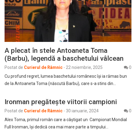
A plecat în stele Antoaneta Toma
(Barbu), legendă a baschetului vâlcean
Postat de
Curierul de Râmnic
-
22 noiembrie, 2025
0
Cu profund regret, lumea baschetului românesc își ia rămas bun
de la Antoaneta Toma (născută Barbu), care s-a stins din…
Ironman pregătește viitorii campioni
Postat de
Curierul de Râmnic
-
30 ianuarie, 2024
0
Alex Toma, primul român care a câștigat un Campionat Mondial
Full Ironman, își dedică cea mai mare parte a timpului…