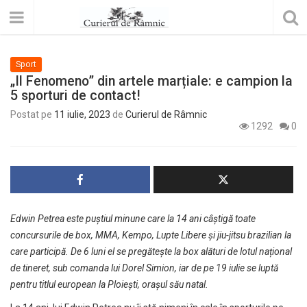
Sport
„Il Fenomeno” din artele marțiale: e campion la
5 sporturi de contact!
Postat pe
11 iulie, 2023
de
Curierul de Râmnic
1292
0
Edwin Petrea este puștiul minune
care la 14 ani câștigă toate
concursurile de
box,
MMA, Kempo, Lupte Libere
și jiu-jitsu brazilian
la
care p
a
rticipă. De 6 luni el se pregătește la box alături de lotul național
de tineret, sub comanda lui Dorel Simion, iar
de pe 19 iulie
se luptă
pentru titlul european
la Ploiești, orașul său natal.