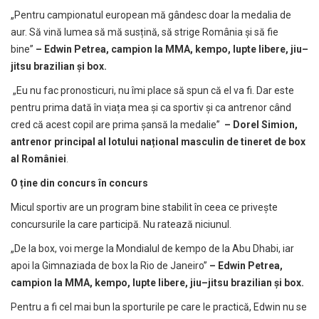
„Pentru campionatul european mă gândesc doar la medalia de
aur. Să vină lumea să mă susțină, să strige România și să fie
bine”
–
Edwin Petrea, campion la MMA, kempo, lupte libere, jiu
–
jitsu brazilian
și box.
„Eu nu fac pronosticuri, nu îmi place să spun că el va fi. Dar este
pentru prima dată în viața mea și ca sportiv și ca antrenor când
cred că acest copil are prima șansă la medalie”
–
Dorel Simion,
antrenor principal al lotului național masculin de tineret de box
al României
.
O
ține din concurs în concurs
Micul sportiv are un program bine stabilit în ceea ce privește
concursurile la care participă. Nu ratează niciunul.
„De la box, voi merge la Mondialul de kempo de la Abu Dhabi, iar
apoi la Gimnaziada de box la Rio de Janeiro”
–
Edwin Petrea,
campion la MMA, kempo, lupte libere, jiu
–
jitsu brazilian
și box.
Pentru a fi cel mai bun la sporturile pe care le practică, Edwin nu se