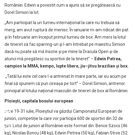
României. Edwin a povestit cum a ajuns să se pregătească cu
Dorel Simion la lot.
„Am participat la un turneu internațional la care nu trebuia să
merg, am avut ruptură de menisc. În ianuarie m-am ridicat din pat
și în februarie am început primul turneu de box. Am mers la lotul
de tineret să fac sparring-uri și l-am întrebat pe maestru Simion
dacă nu poate să mă înscrie și pe mine la Dracula Open și de
atunci mă pregătesc cu sportivii de la tineret” –
Edwin Petrea,
campion la MMA, kempo, lupte libere, jiu
–
jitsu brazilian
și box.
„Tatăl lui este cel care l-a antrenat în mare parte, iar eu acum pe
final să spunem că pun cireașa pe tort” – Dorel Simion, antrenor
principal al lotului național masculin de tineret de box al României.
Ploiești, capitala boxului european
Între 19-31 iulie, Ploieștiul va găzdui Campionatul European de
juniori, competiție la care vor participa 600 de sportivi din 32 de
țări. Lotul de juniori al României este format din: Bence Szocs (46
kg), Nicolas Boncu (48 kg), Edwin Petrea (50 kg), Fabian Stroe (52