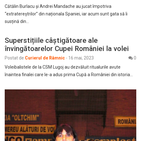
Cătălin Burlacu și Andrei Mandache au jucat împotriva
“extratereștrilor” din naționala Spaniei, iar acum sunt gata să îi
susțină din…
Superstițiile câștigătoare ale
învingătoarelor Cupei României la volei
Postat de
Curierul de Râmnic
-
16 mai, 2023
0
Voleibalistele de la CSM Lugoj au dezvăluit ritualurile avute
înaintea finalei care le-a adus prima Cupă a României din istoria…