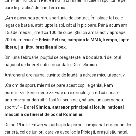
La 14 ani, lui Edwin Petrea nu îi stă nimeni în cale în sporturile pe
care le practică de când era mic.
„Am o pasiunea pentru sporturile de contact. Îmi place tot ce e
legat de bătaie, atât lupte la sol, cât și în picioare. Până acum am
150 de medalii, cred că 100 de cupe. Știu că am la activ aproape
700 de meciuri”
– Edwin Petrea, campion la MMA, kempo, lupte
libere, jiu
–
jitsu brazilian
și box.
Din luna februarie, puștiul se pregătește la box alături de lotul
național de tineret sub comanda lui Dorel Simion.
Antrenorul are numai cuvinte de laudă la adresa micului sportiv.
„Ca om de sport, mie mi se pare acest copil e genial, l-am
poreclit <<Il Fenomeno >> Este un exemplu și cred că oricare
antrenor și-ar dori să fi fost în locul meu, să aibe un asemenea
sportiv”
–
Dorel Simion, antrenor principal al lotului național
masculin de tineret de box al României.
De pe 19 iulie, Edwin va participa la primul campionat european din
carieră, cel de juniori, care va avea loc la Ploiești, orașul său natal.