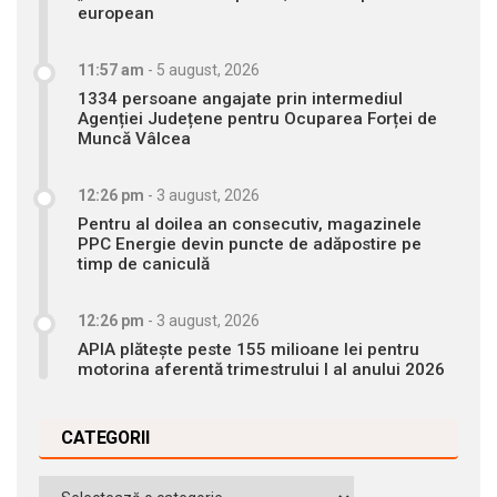
european
11:57 am
-
5 august, 2026
1334 persoane angajate prin intermediul
Agenției Județene pentru Ocuparea Forței de
Muncă Vâlcea
12:26 pm
-
3 august, 2026
Pentru al doilea an consecutiv, magazinele
PPC Energie devin puncte de adăpostire pe
timp de caniculă
12:26 pm
-
3 august, 2026
APIA plătește peste 155 milioane lei pentru
motorina aferentă trimestrului I al anului 2026
CATEGORII
Categorii