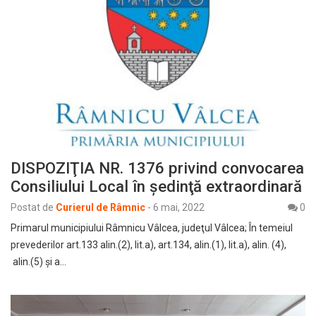
DISPOZIŢIA NR. 1376 privind convocarea
Consiliului Local în şedinţă extraordinară
Postat de
Curierul de Râmnic
-
6 mai, 2022
0
Primarul municipiului Râmnicu Vâlcea, judeţul Vâlcea; În temeiul
prevederilor art.133 alin.(2), lit.a), art.134, alin.(1), lit.a), alin. (4),
alin.(5) și a…