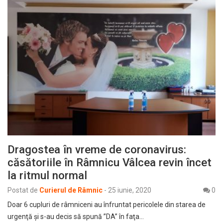
Dragostea în vreme de coronavirus:
căsătoriile în Râmnicu Vâlcea revin încet
la ritmul normal
Postat de
Curierul de Râmnic
-
25 iunie, 2020
0
Doar 6 cupluri de râmniceni au înfruntat pericolele din starea de
urgenţă şi s-au decis să spună ”DA” în faţa…