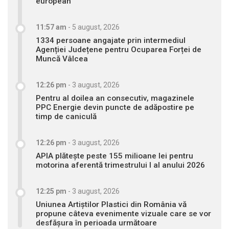
european
11:57 am
-
5 august, 2026
1334 persoane angajate prin intermediul
Agenției Județene pentru Ocuparea Forței de
Muncă Vâlcea
12:26 pm
-
3 august, 2026
Pentru al doilea an consecutiv, magazinele
PPC Energie devin puncte de adăpostire pe
timp de caniculă
12:26 pm
-
3 august, 2026
APIA plătește peste 155 milioane lei pentru
motorina aferentă trimestrului I al anului 2026
12:25 pm
-
3 august, 2026
Uniunea Artiștilor Plastici din România vă
propune câteva evenimente vizuale care se vor
desfășura în perioada următoare