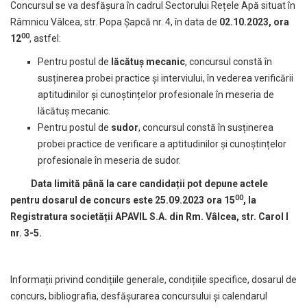
Concursul se va desfășura în cadrul Sectorului Rețele Apă situat în
Râmnicu Vâlcea, str. Popa Șapcă nr. 4, în data de
02.10.2023, ora
00
12
, astfel:
Pentru postul de
lăcătuș mecanic
, concursul constă în
susținerea probei practice și interviului, în vederea verificării
aptitudinilor și cunoștințelor profesionale în meseria de
lăcătuș mecanic.
Pentru postul de
sudor
, concursul constă în susținerea
probei practice de verificare a aptitudinilor și cunoștințelor
profesionale în meseria de sudor.
Data limită până la care candidații pot depune actele
00
pentru dosarul de concurs este 25.09.2023 ora 15
, la
Registratura societății APAVIL S.A. din Rm. Vâlcea, str. Carol I
nr. 3-5.
Informații privind condițiile generale, condițiile specifice, dosarul de
concurs, bibliografia, desfășurarea concursului și calendarul