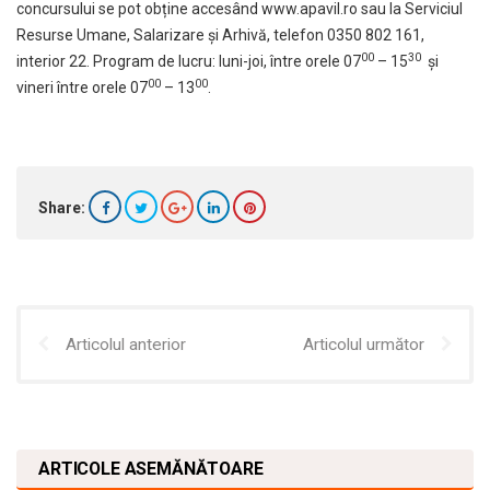
concursului se pot obține accesând
www.apavil.ro
sau la Serviciul
Resurse Umane, Salarizare și Arhivă, telefon 0350 802 161,
00
30
interior 22. Program de lucru: luni-joi, între orele 07
– 15
și
00
00
vineri între orele 07
– 13
.
Share:
Articolul anterior
Articolul următor
ARTICOLE ASEMĂNĂTOARE