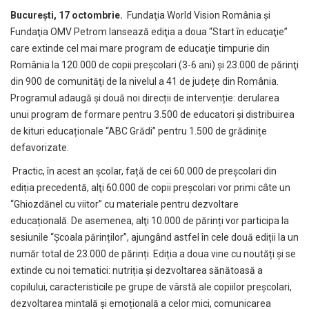
București, 17 octombrie.
Fundaţia World Vision România şi
Fundaţia OMV Petrom lansează ediţia a doua “Start în educaţie”
care extinde cel mai mare program de educaţie timpurie din
România la 120.000 de copii preșcolari (3-6 ani) şi 23.000 de părinţi
din 900 de comunităţi de la nivelul a 41 de județe din România.
Programul adaugă și două noi direcții de intervenție: derularea
unui program de formare pentru 3.500 de educatori și distribuirea
de kituri educaționale “ABC Grădi” pentru 1.500 de grădinițe
defavorizate.
Practic, în acest an școlar, față de cei 60.000 de preșcolari din
ediția precedentă, alţi 60.000 de copii preșcolari vor primi câte un
“Ghiozdănel cu viitor”
cu materiale pentru dezvoltare
educațională. De asemenea, alţi 10.000 de părinți vor participa la
sesiunile “Școala părinților”, ajungând astfel în cele două ediții la un
număr total de 23.000 de părinți. Ediția a doua vine cu noutăți și se
extinde cu noi tematici: nutriția și dezvoltarea sănătoasă a
copilului, caracteristicile pe grupe de vârstă ale copiilor preșcolari,
dezvoltarea mintală și emoțională a celor mici, comunicarea