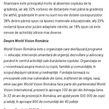
financiare este principalul motiv al absenței copilului de la
grădiniță, iar alți 32% vorbesc de distanțele mari până la grădiniță.
De altfel, grădinițele în sine nu sunt nici ele dotate corespunzător.
38% dintre părinți spun că lipsesc materiale educaționale, alți 29%
reclamă lipsa unor jucării adaptate vârstei, iar 18% spun că este
nevoie de activități zilnice mai diverse.
Despre World Vision România
World Vision România este o organizație care desfășoară programe
de educaţie, intervenție umanitară de urgență, dezvoltare și advocacy,
punând în centrul activității sale bunăstarea copilului. Organizația se
concentrează asupra muncii cu copiii, familiile și comunitățile, în
scopul depășirii sărăciei și nedreptății. Fundația lucrează cu
persoanele cele mai vulnerabile din lume, indiferent de religie, rasă,
etnie sau gen.World Vision România face parte din parteneriatul World
Vision International, prezent în aproape 100 de țări din întreaga lume.
În 32 de ani de prezență în România, am ajutat peste 500.000 de copii
și adulți, în aproape 800 de comunități din 40 județe.