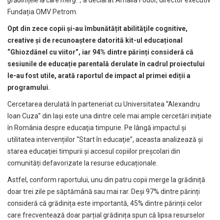
grădinițele la care merg.”,
a declarat Amalia Fodor, director executiv
Fundația OMV Petrom.
Opt din zece copii și-au îmbunătățit abilităţile cognitive,
creative şi de recunoaştere datorită kit-ul educațional
“Ghiozdănel cu viitor”, iar 94% dintre părinți consideră că
sesiunile de educație parentală derulate în cadrul proiectului
le-au fost utile, arată
raportul de impact
al primei ediții a
programului
.
Cercetarea derulată în parteneriat cu Universitatea “Alexandru
Ioan Cuza” din Iași este una dintre cele mai ample cercetări inițiate
în România despre educaţia timpurie. Pe lângă impactul și
utilitatea intervențiilor “Start în educaţie”, aceasta analizează și
starea educaţiei timpurii şi accesul copiilor preşcolari din
comunități defavorizate la resurse educaționale.
Astfel, conform raportului, unu din patru copii merge la grădiniță
doar trei zile pe săptămână sau mai rar. Deşi 97% dintre părinți
consideră că grădinița este importantă, 45% dintre părinții celor
care frecventează doar parțial grădinița spun că lipsa resurselor