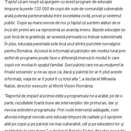
“Faptul că am reuşit să ajungem cu acest program de educaţie
timpurie la peste 120.000 de copii din sute de comunităţi vulnerabile
arată puterea parteneriatului între societatea civilă, privat şi sistemul
public. Copiii au mare nevoie de noi şi faptul că suntem alături de ei
încă din primii ani va reprezenta un avantaj imens. Bazele educaţiei se
pun încă de la grădiniţă, iar această perioadă nu trebuie subestimată.
În plus, educaţia parentală este încă unul dintre punctele nevralgice
pentru România. Accesul la informaţii al părinţilor din mediul rural prin
astfel de programe poate face o diferenţă imensă în modul în care
copiii vor evolua în spaţiul familial. Sunt părinţi care ne-au mulţumit la
finalul sesiunilor şi ne-au spus că, dacă şi părinţii lor ar fi ştiut aceste
informaţii, viaţa lor ar fi putut fi cu totul alta.”,
a declarat Mihaela
Nabăr, director executiv al World Vision România.
“Raportul de impact al primei ediții a programului ne-a arătat, pe de o
parte, rezultatele foarte bune ale intervențiilor din primul an, dar şi
nevoia extinderii programului. Prin noile intervenții adăugate, vom
aborda integrat nevoile unei educaţii timpurii de calitate și îi sprijinim
atât pe copiii și pe părinții cei mai vulnerabili, cât și pe educatorii lor și