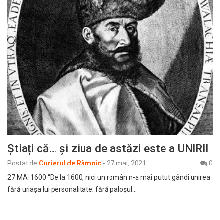
Știați că… și ziua de astăzi este a UNIRII
Postat de
Curierul de Râmnic
-
27 mai, 2021
0
27 MAI 1600 “De la 1600, nici un român n-a mai putut gândi unirea
fără uriașa lui personalitate, fără paloșul…