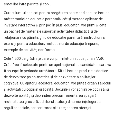
emoțiilor între părinte și copil.
Curriculum-ul dedicat pentru pregătirea cadrelor didactice include
atât tematici de educație parentală, cât și metode aplicate de
învățare interactivă și prin joc. În plus, educatorii vor primi și câte
un pachet de materiale suport în activitatea didactică și de
relaționare cu părinții: ghid de educaţie parentală, instrucţiuni și
exerciții pentru educatori, metode noi de educaţie timpurie,
exemple de activităţi nonformale.
Cele 1.500 de grădinițe care vor primi kit-uri educaționale
“ABC
Grădi
”
vor fi selectate printr-un apel național de candidaturi care va
fi anunțat în perioada următoare. Kit-ul include produse didactice
de dezvoltare psiho-motrică şi de dezvoltare a abilităţilor
cognitive. Cu ajutorul acestora, educatorii vor putea organiza jocuri
și activităţi cu copiii în grădiniță. Jocurile îi vor sprijini pe copii să îşi
dezvolte abilităţi şi deprinderi precum: orientarea spaţială,
motricitatea grosieră, echilibrul static şi dinamic, înţelegerea
regulilor sociale, concentrarea şi direcţionarea atenţiei.