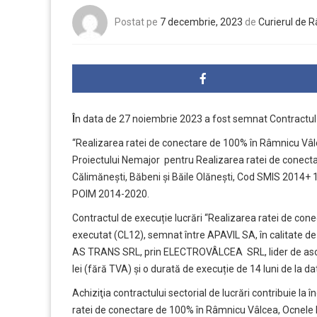
Postat pe
7 decembrie, 2023
de
Curierul de 
Î
n data de 27 noiembrie 2023 a fost semnat Contractul 
“Realizarea ratei de conectare de 100% în Râmnicu Vâlc
Proiectului Nemajor pentru Realizarea ratei de conect
Călimănești, Băbeni și Băile Olănești, Cod SMIS 2014+ 
POIM 2014-2020.
Contractul de execuție lucrări “Realizarea ratei de con
executat (CL12), semnat între APAVIL SA, în calitate
AS TRANS SRL, prin ELECTROVÂLCEA SRL, lider de asocie
lei (fără TVA) și o durată de execuție de 14 luni de la d
Achiziţia contractului sectorial de lucrări contribuie la î
ratei de conectare de 100% în Râmnicu Vâlcea, Ocnele M