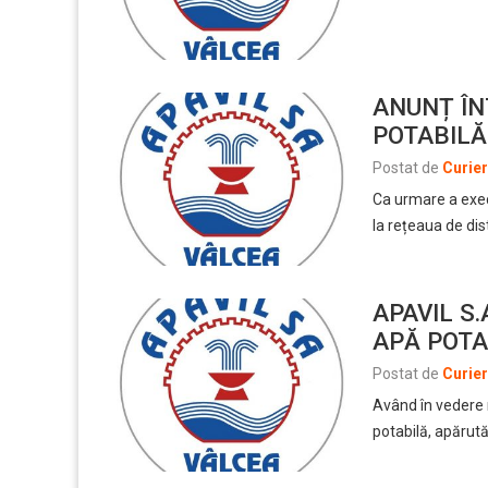
ANUNȚ ÎN
POTABILĂ
Postat de
Curie
Ca urmare a exec
la rețeaua de di
APAVIL S
APĂ POTA
Postat de
Curie
Având în vedere n
potabilă, apărut