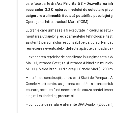
care face parte din
Axa Prioritară 3 – Dezvoltarea inf
resurselor, 3.2 Creşterea nivelului de colectare şi e
asigurare a alimentării cu apă potabilă a populaţiei ș
Operaţional Infrastructură Mare (POIM).
Lucrările care urmează a fi executate în cadrul acestui c
montarea utilajelor și echipamentelor tehnologice, test
asistență personalului responsabil pe parcursul Perioad
remedierea eventualelor defecte apărute perioada de ga
– extinderea rețelelor de canalizare în lungime totală de
Malului, Intrarea Cetățuia și Intrarea Albinei din municip
Miului și Valea Bradului din orașul Ocnele Mari (1.203 ml
– lucrări de construcții pentru cinci Stații de Pompare 
Ocnele Mari) pentru asigurarea colectării și transportu
epurare, acestea fiind necesare din cauza pantei terenul
lungimii extinderilor, precum și
– conducte de refulare aferente SPAU-urilor. (2.605 ml