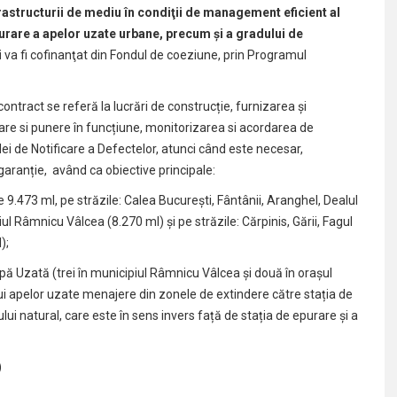
rastructurii de mediu în condiţii de management eficient al
purare a apelor uzate urbane, precum şi a gradului de
i
va fi cofinanţat din Fondul de coeziune, prin Programul
ontract se referă la lucrări de construcție, furnizarea și
are si punere în funcțiune, monitorizarea si acordarea de
ei de Notificare a Defectelor, atunci când este necesar,
ranție, având ca obiective principale:
 9.473 ml, pe străzile: Calea București, Fântânii, Aranghel, Dealul
iul Râmnicu Vâlcea (8.270 ml) și pe străzile: Cărpinis, Gării, Fagul
);
Apă Uzată (trei în municipiul Râmnicu Vâlcea și două în orașul
lui apelor uzate menajere din zonele de extindere către stația de
ui natural, care este în sens invers față de stația de epurare și a
)