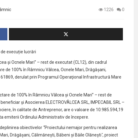
Râmnic
1226
0
de execuție lucrări
ea și Ocnele Mari” – rest de executat (CL12), din cadrul
are de 100% în Râmnicu Vâlcea, Ocnele Mari, Drăgășani,
161869, derulat prin Programul Operaţional Infrastructură Mare
ectare de 100% în Râmnicu Vâlcea și Ocnele Mari” – rest de
 de beneficiar și Asocierea ELECTROVÂLCEA SRL, IMPECABIL SRL –
re, în calitate de Antreprenor, are o valoare de 10.985.594,19
ata emiterii Ordinului Administrativ de începere.
ndeplinirea obiectivelor
“
Proiectului nemajor pentru realizarea
ari, Drăgășani, Călimănești, Băbeni și Băile Olănești
″
, proiect