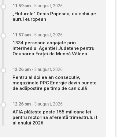
11:59 am
-
5 august, 2026
„Fluturele” Denis Popescu, cu ochii pe
aurul european
11:57 am
-
5 august, 2026
1334 persoane angajate prin
intermediul Agenției Județene pentru
Ocuparea Forței de Muncă Vâlcea
12:26 pm
-
3 august, 2026
Pentru al doilea an consecutiv,
magazinele PPC Energie devin puncte
de adăpostire pe timp de caniculă
12:26 pm
-
3 august, 2026
APIA plătește peste 155 milioane lei
pentru motorina aferentă trimestrului I
al anului 2026