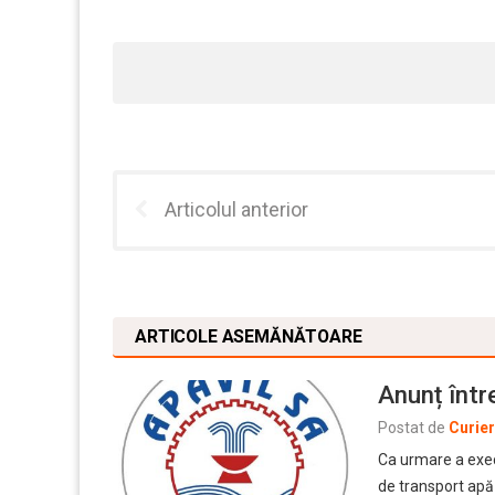
Articolul anterior
ARTICOLE ASEMĂNĂTOARE
Anunț într
Postat de
Curie
Ca urmare a exec
de transport ap