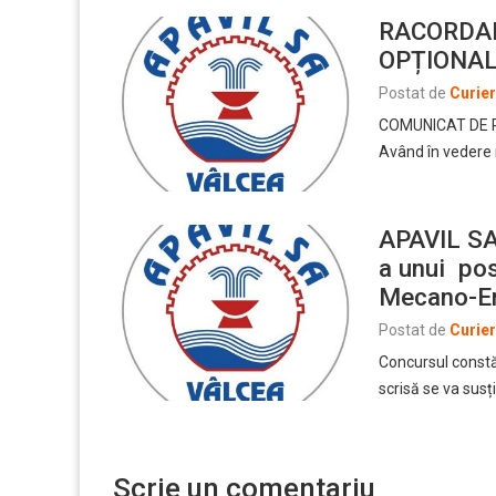
RACORDAR
OPȚIONAL
Postat de
Curie
COMUNICAT DE PR
Având în vedere 
APAVIL SA
a unui pos
Mecano-En
Postat de
Curie
Concursul constă 
scrisă se va susț
Scrie un comentariu