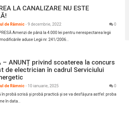
EA LA CANALIZARE NU ESTE
Ă!
rul de Râmnic
-
9 decembrie, 2022
0
ESĂ Amenzi de până la 4.000 lei pentru nerespectarea legii
modificările aduse Legii nr. 241/2006…
 – ANUNȚ privind scoaterea la concurs
t de electrician în cadrul Serviciului
ergetic
rul de Râmnic
-
10 ianuarie, 2025
0
în probă scrisă și probă practică și se va desfășura astfel: proba
ine în data…