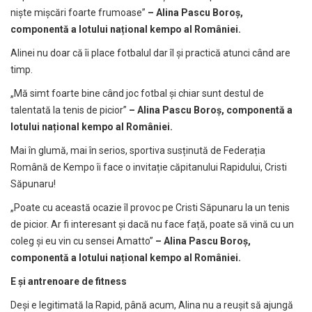
niște mișcări foarte frumoase”
– Alina Pascu Boroș,
componentă a lotului național kempo al României.
Alinei nu doar că îi place fotbalul dar îl și practică atunci când are
timp.
„Mă simt foarte bine când joc fotbal și chiar sunt destul de
talentată la tenis de picior”
– Alina Pascu Boroș, componentă a
lotului național kempo al României.
Mai în glumă, mai în serios, sportiva susținută de Federația
Română de Kempo îi face o invitație căpitanului Rapidului, Cristi
Săpunaru!
„Poate cu această ocazie îl provoc pe Cristi Săpunaru la un tenis
de picior. Ar fi interesant și dacă nu face față, poate să vină cu un
coleg și eu vin cu sensei Amatto”
– Alina Pascu Boroș,
componentă a lotului național kempo al României.
E și antrenoare de fitness
Deși e legitimată la Rapid, până acum, Alina nu a reușit să ajungă