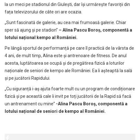
la un meci pe stadionul din Giulești, dar își urmărește favoriții din
fața televizorului de câte ori are ocazia.
„Sunt fascinată de galerie, au cea mai frumoasă galerie. Chiar
sper să ajung și pe stadion”
– Alina Pascu Boroș, componentă a
lotului național kempo al României.
Pe lângă sportul de performanță pe care îl practică de la vârsta de
4 ani, de mult timp, Alina este și antrenoare de fitness. De anul
acesta, luptătoarea se ocupă și de pregătirea fizică a loturilor
naționale de seniori de kempo ale României. Ea îi așteaptă la sală
și pe jucătorii Rapidului.
„Cu siguranță i-aș ajuta foarte mult cu un program de condiționare
fizică și pe această cale îi invit pe toți jucătorii de la Rapid să facă
un antrenament cu mine”
-Alina Pascu Boroș, componentă a
lotului național de seniori de kempo al României.