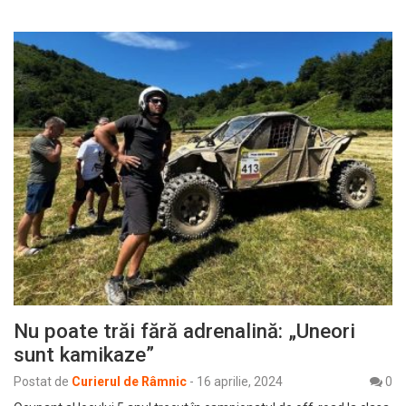
Nu poate trăi fără adrenalină: „Uneori
sunt kamikaze”
Postat de
Curierul de Râmnic
-
16 aprilie, 2024
0