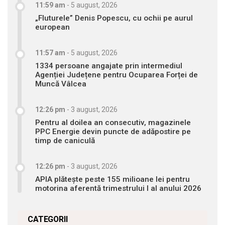
11:59 am
-
5 august, 2026
„Fluturele” Denis Popescu, cu ochii pe aurul
european
11:57 am
-
5 august, 2026
1334 persoane angajate prin intermediul
Agenției Județene pentru Ocuparea Forței de
Muncă Vâlcea
12:26 pm
-
3 august, 2026
Pentru al doilea an consecutiv, magazinele
PPC Energie devin puncte de adăpostire pe
timp de caniculă
12:26 pm
-
3 august, 2026
APIA plătește peste 155 milioane lei pentru
motorina aferentă trimestrului I al anului 2026
CATEGORII