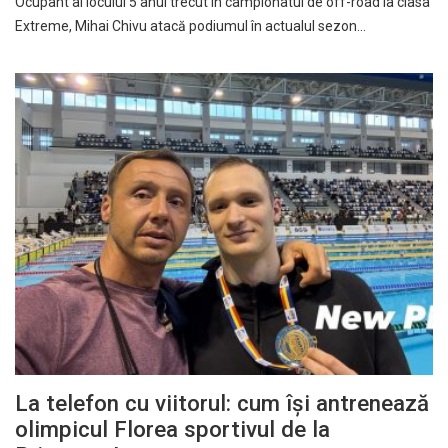
Ocupant al locului 5 anul trecut în campionatul de off-road la clasa
Extreme, Mihai Chivu atacă podiumul în actualul sezon…
La telefon cu viitorul: cum își antrenează
olimpicul Florea sportivul de la