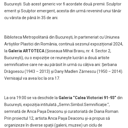
București. Sub acest generic vor fi acordate două premii: Sculptor
emerit și Sculptor emergent, acesta din urmă revenind unui tânăr
cu vârsta de până în 35 de ani.
Biblioteca Metropolitană din București, în parteneriat cu Uniunea
Artiștilor Plastici din România, continuă sezonul expozițional 2024,
la
Galeria ARTOTECA
(Șoseaua Mihai Bravu, nr. 4. Sector 2,
București), cu o expoziție ce reunește lucrări a două artiste
semnificative care ne-au părăsit în urmă cu câțiva ani: Șerbana
Drăgoescu (1943 – 2013) și Dany Madlen Zărnescu (1950 – 2014).
Vernisajul va avea loc la ora 17.
La ora 19:00 se va deschide la
Galeria ”Calea Victoriei 91-93”
din
București, expoziția intitulată „Semn.Simbol.Semnificație.”,
semnată de Anca Pașa Deaconu și curatoriată de Diana Roman.
Prin proiectul 12, artista Anca Pașa Deaconu și-a propus să
organizeze în diverse spații (galerii, muzee) un ciclu de