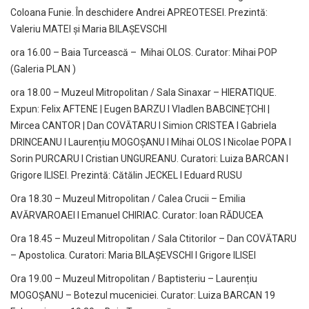
Coloana Funie. În deschidere Andrei APREOTESEI. Prezintă:
Valeriu MATEI și Maria BILAȘEVSCHI
ora 16.00 – Baia Turcească – Mihai OLOS. Curator: Mihai POP
(Galeria PLAN )
ora 18.00 – Muzeul Mitropolitan / Sala Sinaxar – HIERATIQUE.
Expun: Felix AFTENE | Eugen BARZU I Vladlen BABCINEȚCHI |
Mircea CANTOR | Dan COVĂTARU I Simion CRISTEA I Gabriela
DRINCEANU I Laurențiu MOGOȘANU I Mihai OLOS I Nicolae POPA I
Sorin PURCARU I Cristian UNGUREANU. Curatori: Luiza BARCAN I
Grigore ILISEI. Prezintă: Cătălin JECKEL I Eduard RUSU
Ora 18.30 – Muzeul Mitropolitan / Calea Crucii – Emilia
AVĂRVAROAEI I Emanuel CHIRIAC. Curator: Ioan RĂDUCEA
Ora 18.45 – Muzeul Mitropolitan / Sala Ctitorilor – Dan COVĂTARU
– Apostolica. Curatori: Maria BILAȘEVSCHI I Grigore ILISEI
Ora 19.00 – Muzeul Mitropolitan / Baptisteriu – Laurențiu
MOGOȘANU – Botezul muceniciei. Curator: Luiza BARCAN 19