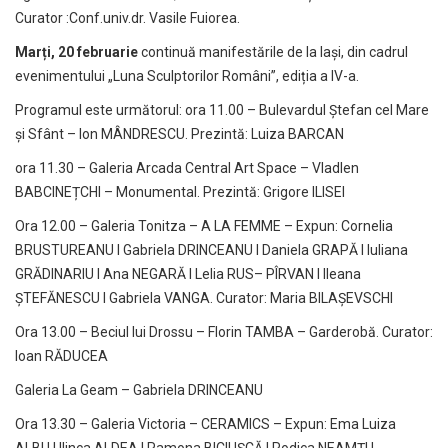
Curator :Conf.univ.dr. Vasile Fuiorea.
Marți, 20 februarie
continuă manifestările de la Iași, din cadrul
evenimentului „Luna Sculptorilor Români”, ediția a IV-a.
Programul este următorul: ora 11.00 – Bulevardul Ştefan cel Mare
şi Sfânt – Ion MÂNDRESCU. Prezintă: Luiza BARCAN
ora 11.30 – Galeria Arcada Central Art Space – Vladlen
BABCINEȚCHI – Monumental. Prezintă: Grigore ILISEI
Ora 12.00 – Galeria Tonitza – A LA FEMME – Expun: Cornelia
BRUSTUREANU I Gabriela DRINCEANU I Daniela GRAPĂ I Iuliana
GRĂDINARIU I Ana NEGARĂ I Lelia RUS– PÎRVAN I Ileana
ȘTEFĂNESCU I Gabriela VANGA. Curator: Maria BILAȘEVSCHI
Ora 13.00 – Beciul lui Drossu – Florin TAMBA – Garderobă. Curator:
Ioan RĂDUCEA
Galeria La Geam – Gabriela DRINCEANU
Ora 13.30 – Galeria Victoria – CERAMICS – Expun: Ema Luiza