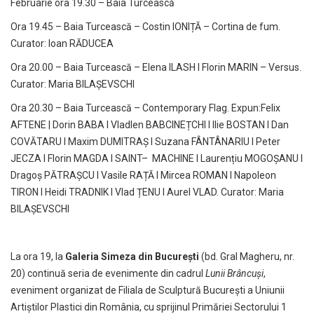
Februarie ora 19.30 – Baia Turcească
Ora 19.45 – Baia Turcească – Costin IONIȚĂ – Cortina de fum.
Curator: Ioan RĂDUCEA
Ora 20.00 – Baia Turcească – Elena ILASH I Florin MARIN – Versus.
Curator: Maria BILAȘEVSCHI
Ora 20.30 – Baia Turcească – Contemporary Flag. Expun:Felix
AFTENE | Dorin BABA I Vladlen BABCINEȚCHI I Ilie BOSTAN I Dan
COVĂTARU I Maxim DUMITRAȘ I Suzana FÂNTÂNARIU I Peter
JECZA I Florin MAGDA I SAINT– MACHINE I Laurențiu MOGOȘANU I
Dragoș PĂTRAȘCU I Vasile RAȚĂ I Mircea ROMAN I Napoleon
TIRON I Heidi TRADNIK I Vlad ȚENU I Aurel VLAD. Curator: Maria
BILAȘEVSCHI
La ora 19, la
Galeria Simeza din București
(bd. Gral Magheru, nr.
20) continuă seria de evenimente din cadrul
Lunii Brâncuși
,
eveniment organizat de Filiala de Sculptură București a Uniunii
Artiștilor Plastici din România, cu sprijinul Primăriei Sectorului 1