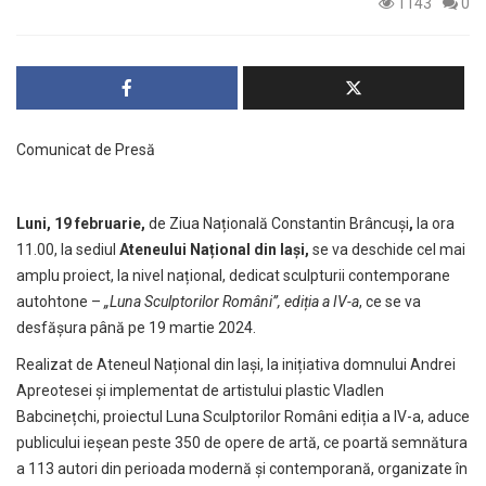
1143
0
Comunicat de Presă
Luni, 19 februarie,
de Ziua Națională Constantin Brâncuși
,
la ora
11.00, la sediul
Ateneului Național din Iași,
se va deschide cel mai
amplu proiect, la nivel național, dedicat sculpturii contemporane
autohtone –
„Luna Sculptorilor Români”, ediția a IV-a
, ce se va
desfășura până pe 19 martie 2024.
Realizat de Ateneul Național din Iași, la inițiativa domnului Andrei
Apreotesei și implementat de artistului plastic Vladlen
Babcinețchi, proiectul Luna Sculptorilor Români ediția a IV-a, aduce
publicului ieșean peste 350 de opere de artă, ce poartă semnătura
a 113 autori din perioada modernă și contemporană, organizate în