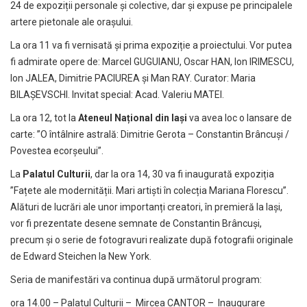
24 de expoziții personale și colective, dar și expuse pe principalele
artere pietonale ale orașului.
La ora 11 va fi vernisată și prima expoziție a proiectului. Vor putea
fi admirate opere de: Marcel GUGUIANU, Oscar HAN, Ion IRIMESCU,
Ion JALEA, Dimitrie PACIUREA și Man RAY. Curator: Maria
BILAȘEVSCHI. Invitat special: Acad. Valeriu MATEI.
La ora 12, tot la
Ateneul Național din Iași
va avea loc o lansare de
carte: ”O întâlnire astrală: Dimitrie Gerota – Constantin Brâncuși /
Povestea ecorșeului”.
La
Palatul Culturii
, dar la ora 14, 30 va fi inaugurată expoziția
”Fațete ale modernității. Mari artiști în colecția Mariana Florescu”.
Alături de lucrări ale unor importanți creatori, în premieră la Iași,
vor fi prezentate desene semnate de Constantin Brâncuși,
precum și o serie de fotogravuri realizate după fotografii originale
de Edward Steichen la New York.
Seria de manifestări va continua după următorul program:
ora 14.00 – Palatul Culturii – Mircea CANTOR – Inaugurare