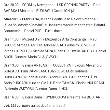
Ora 20.00 – FOOM by Nemțeana – LSR OPENING PARTY – Paul
BARAKA I Alexandru BURLACU | Costin IONIȚĂ
Miercuri, 21 februarie
, în cadrul ediției a IV a a evenimentului
„Luna Sculptorilor Români”
, au loc următoarele manifestări: Palatul
Braunstein – Daniel POP – Fusul dacic
Ora 11.00 – Muzeul Unirii / Muzeul de Artă Constanța – Paul
BUCUR | Mircea CANTOR I Mircea DEAC I Wilhelm DEMETER I
Iorgos ILIOPOLOS I Nicolae MIRA I Edith ORLOVSKI BALOGH I Daniel
SUCIU. Curator: Maria BILAȘEVSCHI
Ora 13.00 – Galeria ARTEAST – COLECTIVA – Expun: Alexandru
BURLACU I Dinu CÂMPEANU I Dan CEBOTARI I Gabriela
DRINCEANU I Rudolf KOCSIS I Andrei PANTEA I Leontin PĂUN I
Sorin PURCARU I Lucian SMĂU I Florin TAMBA | Florin UNGUREANU
I Valentin VÂRTOSU. Curator: Dana LUNGU
Ora 16.00 – Galeria Dana – SYMPOSIUM. Prezintă: Ilie BOSTAN
Joi, 22 februarie
au loc două manifestări: