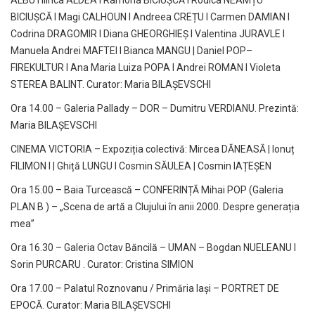
ALBU I Ilinca ALDEA I Ramona BICIUȘCĂ I Rodica NEAMȚU
BICIUȘCĂ I Magi CALHOUN I Andreea CREȚU I Carmen DAMIAN I
Codrina DRAGOMIR I Diana GHEORGHIEȘ I Valentina JURAVLE I
Manuela Andrei MAFTEI I Bianca MANGU | Daniel POP–
FIREKULTUR I Ana Maria Luiza POPA I Andrei ROMAN I Violeta
STEREA BALINT. Curator: Maria BILAȘEVSCHI
Ora 14.00 – Galeria Pallady – DOR – Dumitru VERDIANU. Prezintă:
Maria BILAȘEVSCHI
CINEMA VICTORIA – Expoziția colectivă: Mircea DĂNEASĂ | Ionuț
FILIMON I | Ghiță LUNGU I Cosmin SĂULEA | Cosmin IAȚEȘEN
Ora 15.00 – Baia Turcească – CONFERINȚĂ Mihai POP (Galeria
PLAN B ) – „Scena de artă a Clujului în anii 2000. Despre generația
mea”
Ora 16.30 – Galeria Octav Băncilă – UMAN – Bogdan NUELEANU I
Sorin PURCARU . Curator: Cristina SIMION
Ora 17.00 – Palatul Roznovanu / Primăria Iași – PORTRET DE
EPOCĂ. Curator: Maria BILAȘEVSCHI