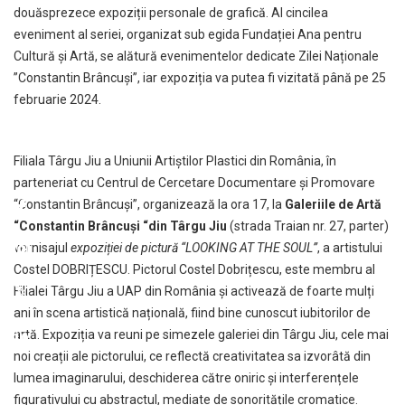
douăsprezece expoziții personale de grafică. Al cincilea
eveniment al seriei, organizat sub egida Fundației Ana pentru
Cultură și Artă, se alătură evenimentelor dedicate Zilei Naționale
”Constantin Brâncuși”, iar expoziția va putea fi vizitată până pe 25
februarie 2024.
Filiala Târgu Jiu a Uniunii Artiștilor Plastici din România, în
parteneriat cu Centrul de Cercetare Documentare și Promovare
“Constantin Brâncuși”, organizează la ora 17, la
Galeriile de Artă
“Constantin Brâncuși “din Târgu Jiu
(strada Traian nr. 27, parter)
vernisajul
expoziției de pictură “LOOKING AT THE SOUL”
, a artistului
Costel DOBRIȚESCU. Pictorul Costel Dobrițescu, este membru al
Filialei Târgu Jiu a UAP din România și activează de foarte mulți
ani în scena artistică națională, fiind bine cunoscut iubitorilor de
artă. Expoziția va reuni pe simezele galeriei din Târgu Jiu, cele mai
noi creații ale pictorului, ce reflectă creativitatea sa izvorâtă din
lumea imaginarului, deschiderea către oniric și interferențele
figurativului cu abstractul, mediate de sonoritățile cromatice.