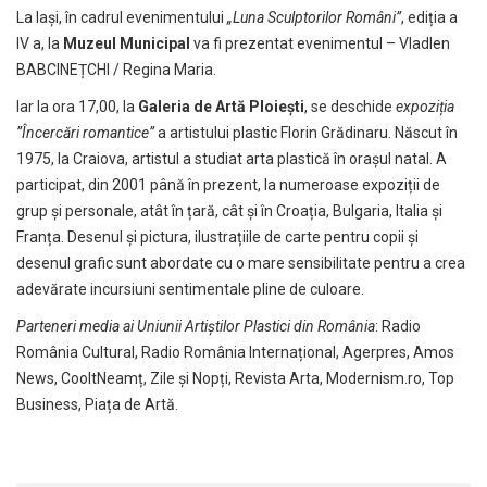
La Iași, în cadrul evenimentului
„Luna Sculptorilor Români”
, ediția a
IV a, la
Muzeul Municipal
va fi prezentat evenimentul – Vladlen
BABCINEȚCHI / Regina Maria.
Iar la ora 17,00, la
Galeria de Artă Ploiești
, se deschide
expoziția
”Încercări romantice”
a artistului plastic Florin Grădinaru. Născut în
1975, la Craiova, artistul a studiat arta plastică în orașul natal. A
participat, din 2001 până în prezent, la numeroase expoziții de
grup și personale, atât în țară, cât și în Croația, Bulgaria, Italia și
Franța. Desenul și pictura, ilustrațiile de carte pentru copii și
desenul grafic sunt abordate cu o mare sensibilitate pentru a crea
adevărate incursiuni sentimentale pline de culoare.
Parteneri media ai Uniunii Artiștilor Plastici din România
: Radio
România Cultural, Radio România Internațional, Agerpres, Amos
News, CooltNeamț, Zile și Nopți, Revista Arta, Modernism.ro, Top
Business, Piața de Artă.