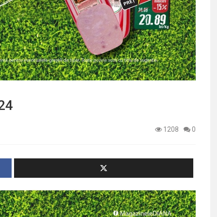
024
1208
0