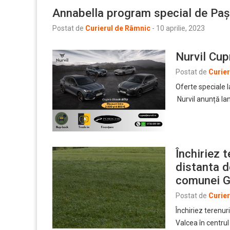
Annabella program special de Paș
Postat de
Curierul de Râmnic
-
10 aprilie, 2023
Nurvil Cup
Postat de
Curie
Oferte speciale 
Nurvil anunță la
Închiriez 
distanta d
comunei G
Postat de
Curie
Închiriez terenur
Valcea în centru