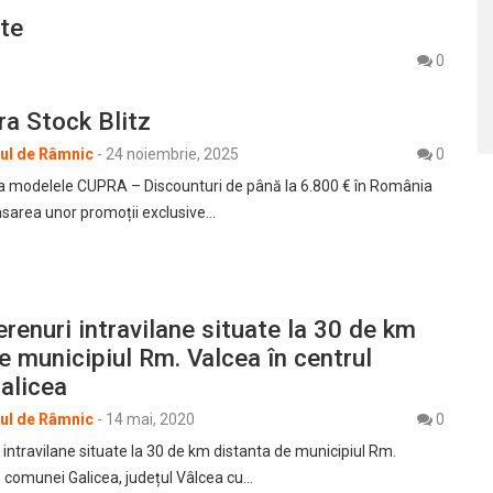
te
0
ra Stock Blitz
rul de Râmnic
-
24 noiembrie, 2025
0
la modelele CUPRA – Discounturi de până la 6.800 € în România
nsarea unor promoții exclusive…
terenuri intravilane situate la 30 de km
e municipiul Rm. Valcea în centrul
alicea
rul de Râmnic
-
14 mai, 2020
0
i intravilane situate la 30 de km distanta de municipiul Rm.
l comunei Galicea, județul Vâlcea cu…