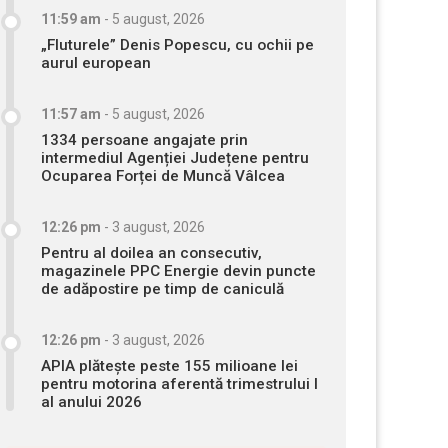
11:59 am
-
5 august, 2026
„Fluturele” Denis Popescu, cu ochii pe
aurul european
11:57 am
-
5 august, 2026
1334 persoane angajate prin
intermediul Agenției Județene pentru
Ocuparea Forței de Muncă Vâlcea
12:26 pm
-
3 august, 2026
Pentru al doilea an consecutiv,
magazinele PPC Energie devin puncte
de adăpostire pe timp de caniculă
12:26 pm
-
3 august, 2026
APIA plătește peste 155 milioane lei
pentru motorina aferentă trimestrului I
al anului 2026